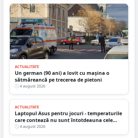
ACTUALITATE
Un german (90 ani) a lovit cu mașina o
sătmăreancă pe trecerea de pietoni
4 august 2026
ACTUALITATE
Laptopul Asus pentru jocuri - temperaturile
care contează nu sunt întotdeauna cele
mai mari
4 august 2026