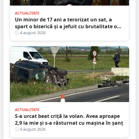
ACTUALITATE
Un minor de 17 ani a terorizat un sat, a
spart o biserică și a jefuit cu brutalitate o
bătrână de 80 de ani
4 august 2026
ACTUALITATE
S-a urcat beat criță la volan. Avea aproape
2,9 la mie și s-a răsturnat cu mașina în șanț
4 august 2026