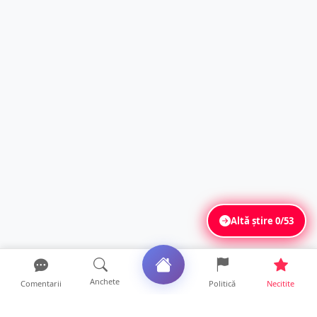
Altă știre
0/53
Anchete
Comentarii
Politică
Necitite