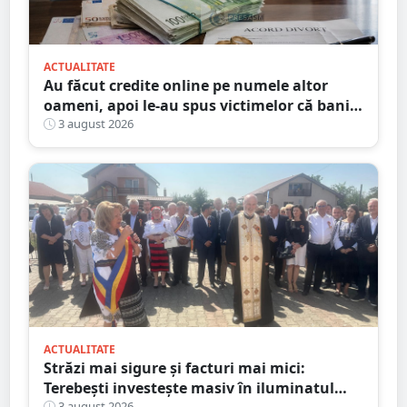
ACTUALITATE
Au făcut credite online pe numele altor
oameni, apoi le-au spus victimelor că banii
sunt din... moștenire
3 august 2026
ACTUALITATE
Străzi mai sigure și facturi mai mici:
Terebești investește masiv în iluminatul
3 august 2026