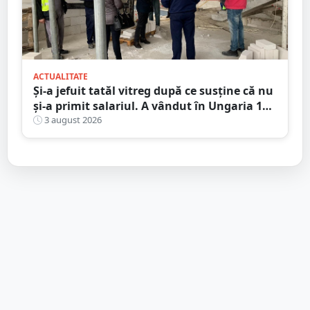
ACTUALITATE
Și-a jefuit tatăl vitreg după ce susține că nu
și-a primit salariul. A vândut în Ungaria 120
de role de vată și gresie de 7.000 de euro
3 august 2026