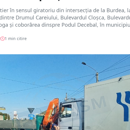
tier în sensul giratoriu din intersecția de la Burdea, l
 dintre Drumul Careiului, Bulevardul Cloșca, Bulevard
ga și coborârea dinspre Podul Decebal, în municipiul
2
1 min citire