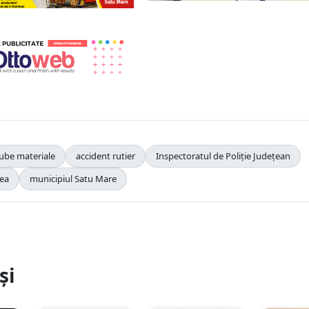
ube materiale
accident rutier
Inspectoratul de Poliție Județean
dea
municipiul Satu Mare
și