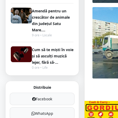
Amendă pentru un
crescător de animale
din județul Satu
Mare....
9 ore • Locale
Cum să te miști în voie
și să asculți muzică
lejer, fără să-...
0 ore • Life
Distribuie
Facebook
WhatsApp