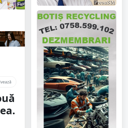
lvează
ouă
ea.