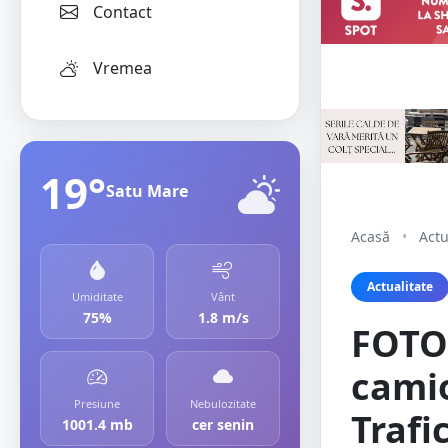
Contact
Vremea
19°
Satu Mare
Acasă
•
Actu
Actualitate
Umiditate
Vânt
75%
1.8 m/s
FOTO/
camio
Presiune
Nebulozitate
Trafi
1001.4 mb
cer senin