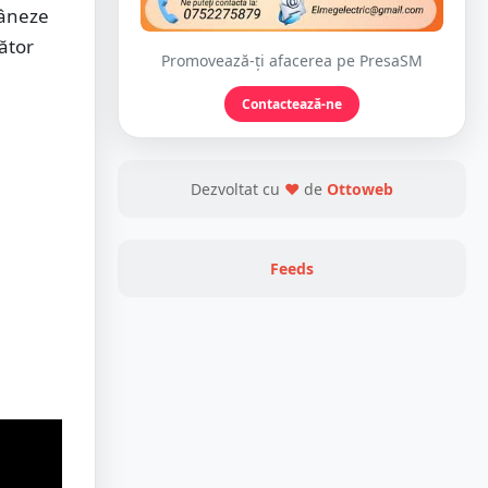
râneze
cător
Promovează-ți afacerea pe PresaSM
Contactează-ne
Dezvoltat cu
❤
de
Ottoweb
Feeds