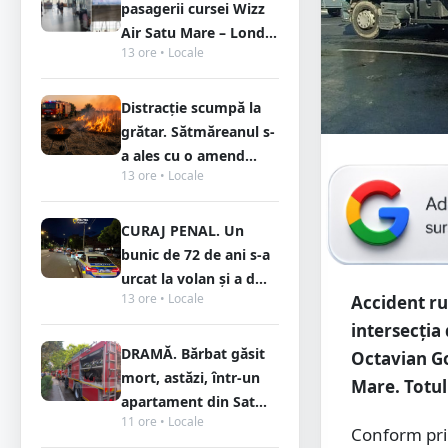
pasagerii cursei Wizz
Air Satu Mare – Lond...
13 ore • Locale
Distracție scumpă la
grătar. Sătmăreanul s-
a ales cu o amend...
13 ore • Locale
CURAJ PENAL. Un
bunic de 72 de ani s-a
urcat la volan și a d...
13 ore • Locale
Accident rut
intersecția
DRAMĂ. Bărbat găsit
Octavian Go
mort, astăzi, într-un
Mare. Totul 
apartament din Sat...
11 ore • Locale
Conform prim