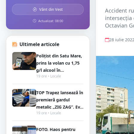
Vânt din Vest
Accident ru
intersecția
Actualizat: 08:00
Octavian Go
28 iulie 202
Ultimele articole
Polițist din Satu Mare,
prins la volan cu 1,75
g/l alcool în...
19 ore • Locale
TOP Trapez lansează în
premieră gardul
metalic „ZIG ZAG”. Ev...
19 ore • Locale
FOTO. Haos pentru