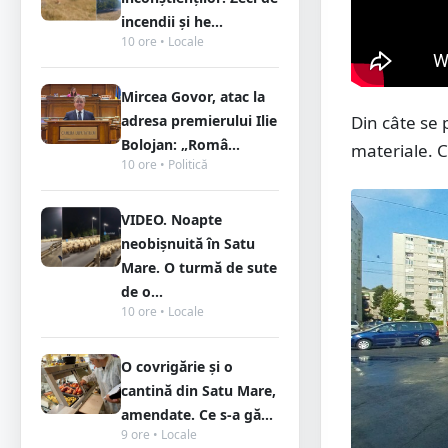
incendii și he...
10 ore • Locale
Mircea Govor, atac la
Din câte se 
adresa premierului Ilie
Bolojan: „Româ...
materiale. C
10 ore • Politică
VIDEO. Noapte
neobișnuită în Satu
Mare. O turmă de sute
de o...
10 ore • Locale
O covrigărie și o
cantină din Satu Mare,
amendate. Ce s-a gă...
9 ore • Locale