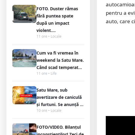
autocamioane
FOTO. Duster rămas
pentru a evi
fără puntea spate
auto, care c
după un impact
violent....
11 ore • Locale
Cum va fi vremea în
weekend la Satu Mare.
Când scad temperat...
11 ore • Life
Satu Mare, sub
avertizare de caniculă
și furtuni. Se anunță ...
10 ore • Locale
FOTO/VIDEO. Bilanțul
inconștienților! Zeci de