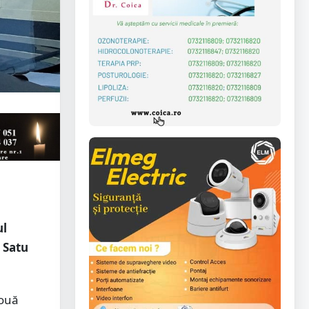
ul
 Satu
două