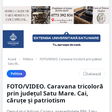
Acasă
•
Politica
•
FOTO/VIDEO. Caravana tricoloră prin județul
Satu M...
Salvează
Politica
FOTO/VIDEO. Caravana tricoloră
prin județul Satu Mare. Cai,
căruțe și patriotism
Deputatul Adrian Cozma, președintele PNL Satu