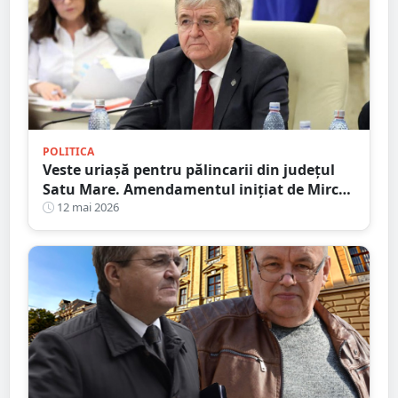
POLITICA
Veste uriașă pentru pălincarii din județul
Satu Mare. Amendamentul inițiat de Mircea
Govor trece de primul test
12 mai 2026