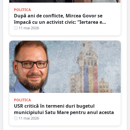
POLITICA
După ani de conflicte, Mircea Govor se
împacă cu un activist civic: ”Iertarea e
virtutea oamenilor puternici”
11 mai 2026
POLITICA
USR critică în termeni duri bugetul
municipiului Satu Mare pentru anul acesta
11 mai 2026