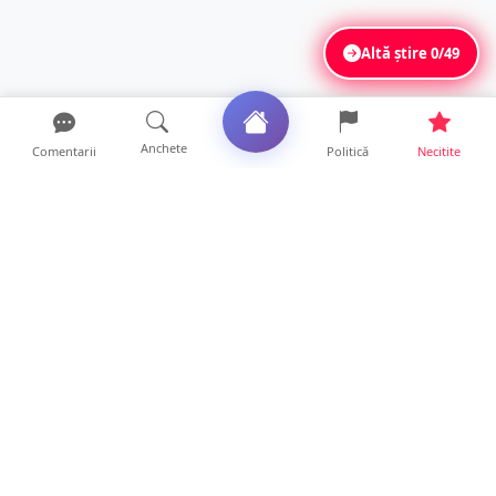
Altă știre
0/49
Anchete
Comentarii
Politică
Necitite
Ultimele articole
SCANDAL într-un club din Satu Mare! Un
tânăr a fost făcut KO...
19 ore • Locale
FOTO. Accident în sensul giratoriu din Micro
17. Motociclist...
18 ore • Locale
Mesaj emoționant al unei mame pentru