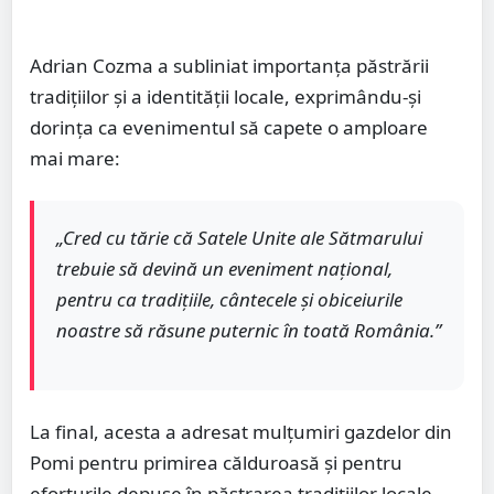
Adrian Cozma a subliniat importanța păstrării
tradițiilor și a identității locale, exprimându-și
dorința ca evenimentul să capete o amploare
mai mare:
„Cred cu tărie că Satele Unite ale Sătmarului
trebuie să devină un eveniment național,
pentru ca tradițiile, cântecele și obiceiurile
noastre să răsune puternic în toată România.”
La final, acesta a adresat mulțumiri gazdelor din
Pomi pentru primirea călduroasă și pentru
eforturile depuse în păstrarea tradițiilor locale.