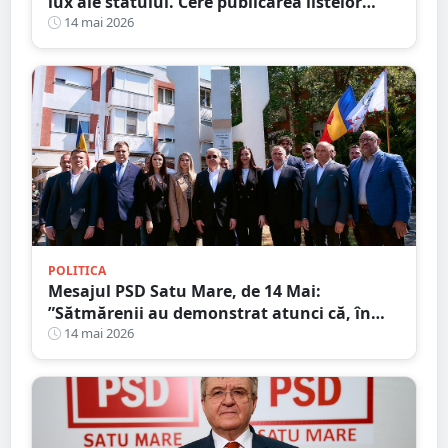
lux ale statului. Cere publicarea listelor
complete cu beneficiarii și imobilele de
14 mai 2026
protocol
POLITICA
Mesajul PSD Satu Mare, de 14 Mai:
”Sătmărenii au demonstrat atunci că, în
fața unei tragedii, solidaritatea poate
14 mai 2026
transforma suferința în speranță”