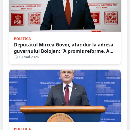
POLITICA
Deputatul Mircea Govor, atac dur la adresa
guvernului Bolojan: ”A promis reforme. A
livrat scumpiri, taxe și blocaj economic.
13 mai 2026
Românii plătesc prețul”
POLITICA