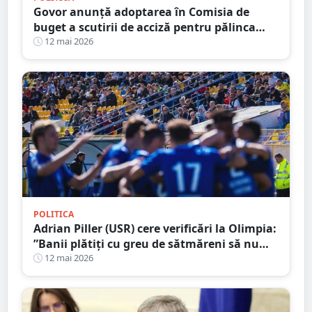
Govor anunță adoptarea în Comisia de
buget a scutirii de acciză pentru pălinca
făcută acasă: ”Protejăm tradițiile
12 mai 2026
românești”
POLITICA
Adrian Piller (USR) cere verificări la Olimpia:
”Banii plătiți cu greu de sătmăreni să nu
mai fie aruncați pe apa sâmbetei”
12 mai 2026