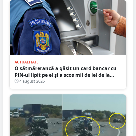
ACTUALITATE
O sătmărerancă a găsit un card bancar cu
PIN-ul lipit pe el și a scos mii de lei de la
bancomat
4 august 2026