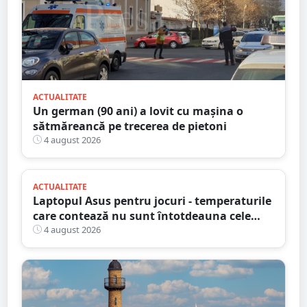
ACTUALITATE
Un german (90 ani) a lovit cu mașina o
sătmăreancă pe trecerea de pietoni
4 august 2026
ACTUALITATE
Laptopul Asus pentru jocuri - temperaturile
care contează nu sunt întotdeauna cele
mai mari
4 august 2026