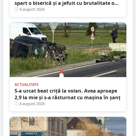
spart o biserică și a jefuit cu brutalitate o
bătrână de 80 de ani
4 august 2026
ACTUALITATE
S-a urcat beat criță la volan. Avea aproape
2,9 la mie și s-a răsturnat cu mașina în șanț
4 august 2026