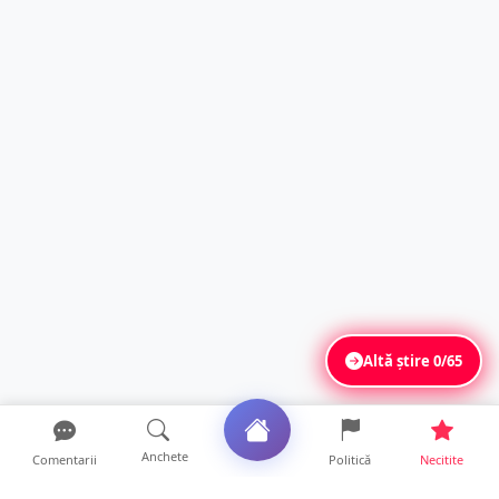
Altă știre
0/65
Anchete
Comentarii
Politică
Necitite