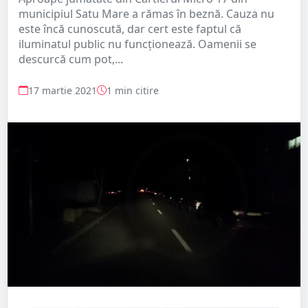
municipiul Satu Mare a rămas în beznă. Cauza nu
este încă cunoscută, dar cert este faptul că
iluminatul public nu funcționează. Oamenii se
descurcă cum pot,...
17 martie 2021
1 min citire