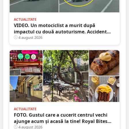
ACTUALITATE
VIDEO. Un motociclist a murit după
impactul cu două autoturisme. Accident
cumplit în județul vecin
4 august 2026
ACTUALITATE
FOTO. Gustul care a cucerit centrul vechi
ajunge acum și acasă la tine! Royal Bites
(fosta Zahana) livrează la domiciliu
4 august 2026