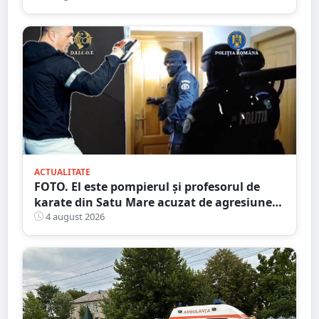
ACTUALITATE
FOTO. El este pompierul și profesorul de
karate din Satu Mare acuzat de agresiune
intimă asupra unui minor
4 august 2026