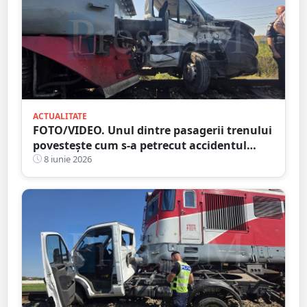
ACTUALITATE
FOTO/VIDEO. Unul dintre pasagerii trenului
povestește cum s-a petrecut accidentul
feroviar din Satu Mare
8 iunie 2026