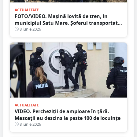
ACTUALITATE
FOTO/VIDEO. Mașină lovită de tren, în
municipiul Satu Mare. Șoferul transportat
la spital
8 iunie 2026
ACTUALITATE
VIDEO. Percheziții de amploare în țără.
Mascații au descins la peste 100 de locuințe
8 iunie 2026