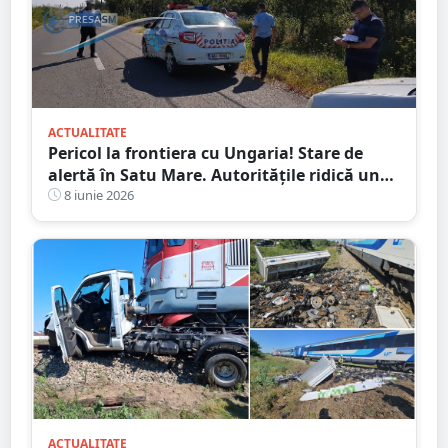
ACTUALITATE
Pericol la frontiera cu Ungaria! Stare de
alertă în Satu Mare. Autoritățile ridică un
„zid biologic”, măsuri severe au fost luate
8 iunie 2026
ACTUALITATE