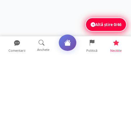
Altă știre
0/46
Anchete
Comentarii
Politică
Necitite
Ultimele articole
Tânăr de 23 de ani, recrutat pentru furturi în
serie. Primea...
16 ore • Locale
Se extinde unul dintre cele mai cunoscute
lanțuri locale din...
12 ore • Locale