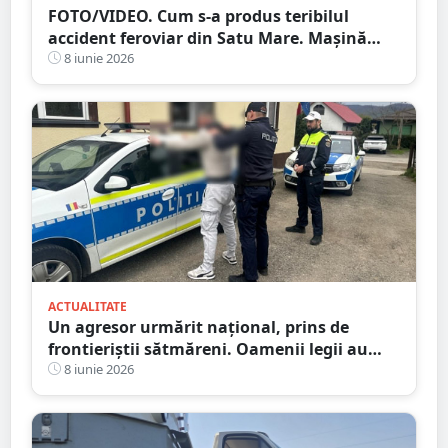
FOTO/VIDEO. Cum s-a produs teribilul
accident feroviar din Satu Mare. Mașină
spulberată, șoferul a sărit din mașină
8 iunie 2026
ACTUALITATE
Un agresor urmărit național, prins de
frontieriștii sătmăreni. Oamenii legii au
prins și un tânăr urmărit pentru furt
8 iunie 2026