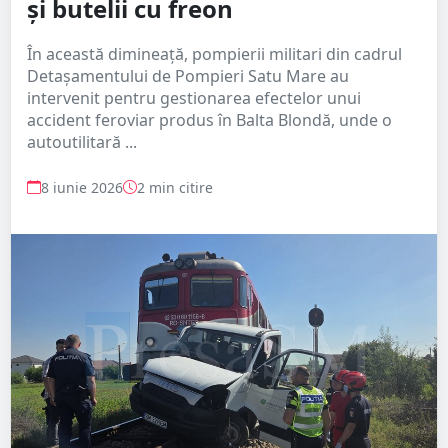
și butelii cu freon
În această dimineață, pompierii militari din cadrul
Detașamentului de Pompieri Satu Mare au
intervenit pentru gestionarea efectelor unui
accident feroviar produs în Balta Blondă, unde o
autoutilitară ...
8 iunie 2026
2 min citire