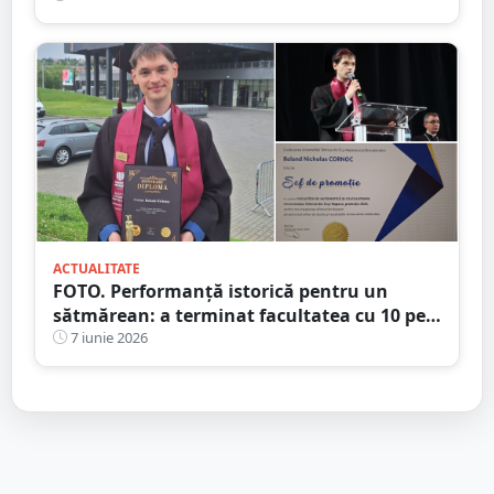
ACTUALITATE
FOTO. Performanță istorică pentru un
sătmărean: a terminat facultatea cu 10 pe
linie și a devenit șef de promoție. Fratele
7 iunie 2026
său geamăn, în top 3 absolvenți