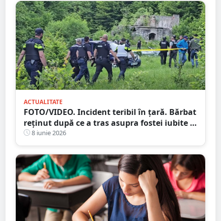
ACTUALITATE
FOTO/VIDEO. Incident teribil în țară. Bărbat
reținut după ce a tras asupra fostei iubite și
a familiei acesteia
8 iunie 2026