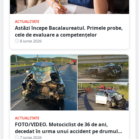
ACTUALITATE
Astăzi începe Bacalaureatul. Primele probe,
cele de evaluare a competențelor
8 iunie 2026
ACTUALITATE
FOTO/VIDEO. Motociclist de 36 de ani,
decedat în urma unui accident pe drumul
Satu Mare - Cluj
7 iunie 2026