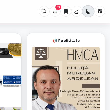
39
📢 Publicitate