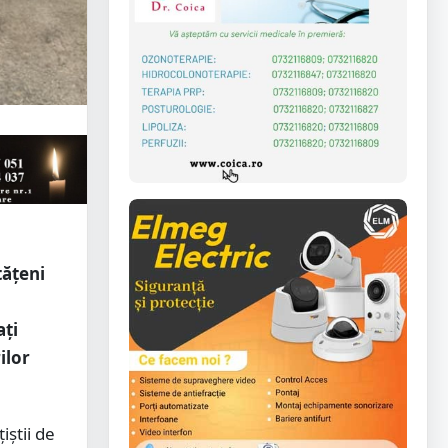
tățeni
ați
ilor
iștii de