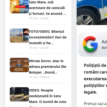
Satu Mare, sub
avertizare de caniculă
și furtuni. Se anunță ...
10 ore • Locale
FOTO/VIDEO. Bilanțul
inconștienților! Zeci de
incendii și he...
10 ore • Locale
Mircea Govor, atac la
Poliţiştii d
adresa premierului Ilie
români care
Bolojan: „Româ...
10 ore • Politică
executarea 
polițiștilo
VIDEO. Noapte
legale.
neobișnuită în Satu
Mare. O turmă de sute
Primul caz a 