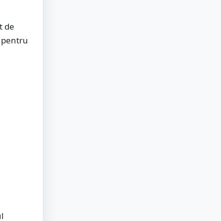
t de
 pentru
l