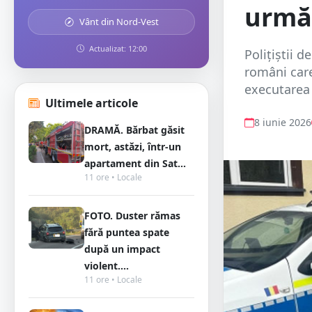
urmăr
Vânt din Nord-Vest
Actualizat: 12:00
Poliţiştii d
români care
executarea 
Ultimele articole
8 iunie 2026
DRAMĂ. Bărbat găsit
mort, astăzi, într-un
apartament din Sat...
11 ore • Locale
FOTO. Duster rămas
fără puntea spate
după un impact
violent....
11 ore • Locale