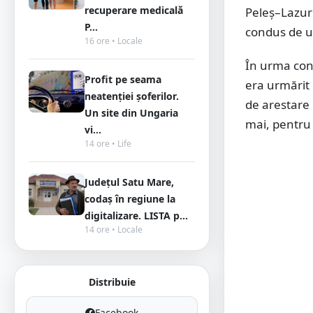
recuperare medicală
Peleș–Lazuri
P...
condus de u
16 ore • Locale
În urma cons
Profit pe seama
era urmărit
neatenției șoferilor.
de arestare
Un site din Ungaria
mai, pentru 
vi...
14 ore • Life
Județul Satu Mare,
codaș în regiune la
digitalizare. LISTA p...
14 ore • Locale
Distribuie
Facebook