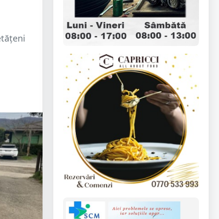
etățeni