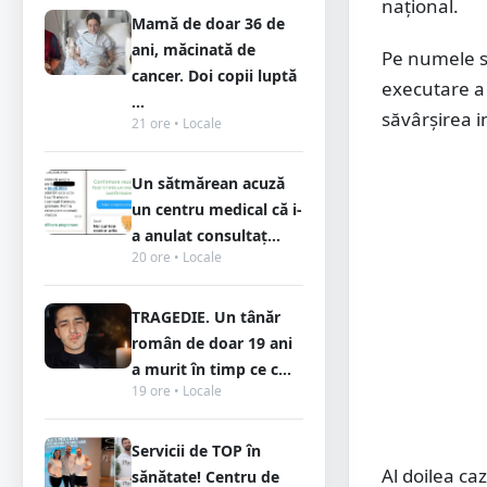
național.
Mamă de doar 36 de
ani, măcinată de
Pe numele s
cancer. Doi copii luptă
executare a
...
săvârșirea i
21 ore • Locale
Un sătmărean acuză
un centru medical că i-
a anulat consultaț...
20 ore • Locale
TRAGEDIE. Un tânăr
român de doar 19 ani
a murit în timp ce c...
19 ore • Locale
Servicii de TOP în
Al doilea caz
sănătate! Centru de