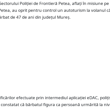
Sectorului Poliției de Frontieră Petea, aflați în misiune pe
tea, au oprit pentru control un autoturism la volanul c
ărbat de 47 de ani din județul Mureș.
icărilor efectuate prin intermediul aplicației eDAC, polițiș
 constatat că bărbatul figura ca persoană urmărită la niv