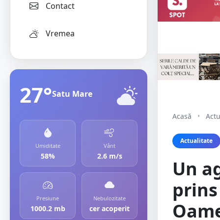
Contact
Vremea
27°
Satu Mare
Acasă
•
Actu
Actualitate
Umiditate
Vânt
58%
2.6 m/s
Un ag
prins
Presiune
Nebulozitate
Oamen
1000.2 mb
cer acoperit