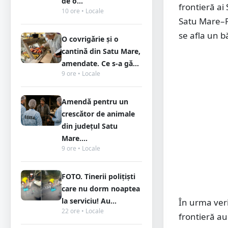
de o...
frontieră ai 
10 ore • Locale
Satu Mare–Pe
se afla un b
O covrigărie și o
cantină din Satu Mare,
amendate. Ce s-a gă...
9 ore • Locale
Amendă pentru un
crescător de animale
din județul Satu
Mare....
9 ore • Locale
FOTO. Tinerii polițiști
care nu dorm noaptea
la serviciu! Au...
În urma verif
22 ore • Locale
frontieră au