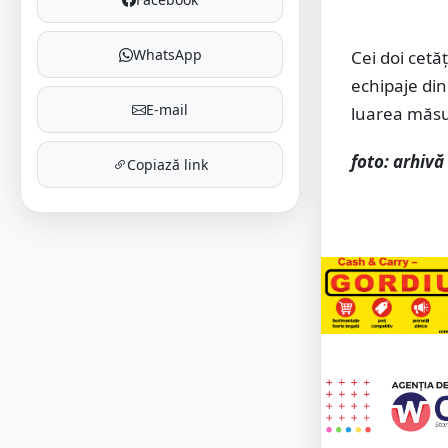
WhatsApp
Cei doi cetă
echipaje din
E-mail
luarea măsur
foto: arhivă
Copiază link