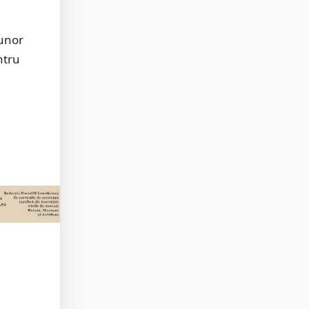
 unor
ntru