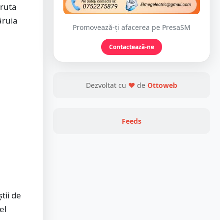
 ruta
ăruia
Promovează-ți afacerea pe PresaSM
Contactează-ne
Dezvoltat cu
❤
de
Ottoweb
Feeds
tii de
el