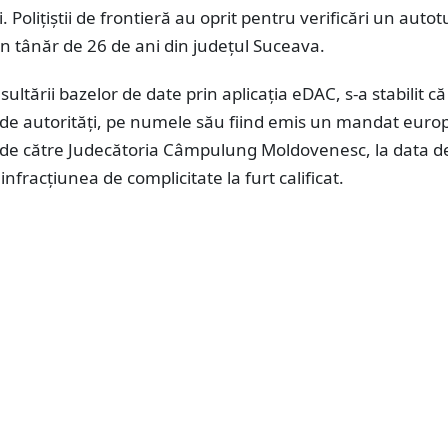
. Polițiștii de frontieră au oprit pentru verificări un auto
n tânăr de 26 de ani din județul Suceava.
ultării bazelor de date prin aplicația eDAC, s-a stabilit c
 de autorități, pe numele său fiind emis un mandat eur
 de către Judecătoria Câmpulung Moldovenesc, la data d
infracțiunea de complicitate la furt calificat.