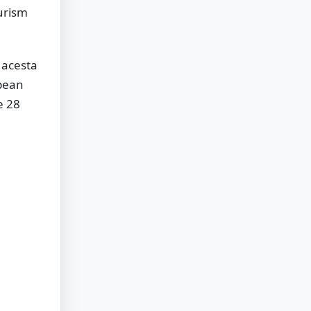
turism
ă acesta
opean
e 28