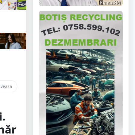
lvează
i.
ânăr