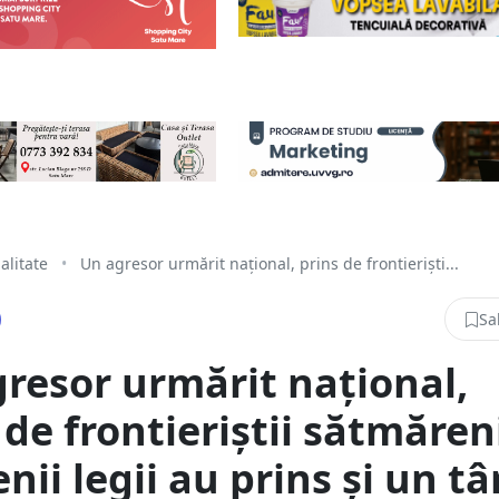
alitate
•
Un agresor urmărit național, prins de frontieriști...
Sa
resor urmărit național,
 de frontieriștii sătmăren
ii legii au prins și un t