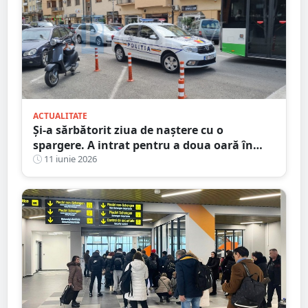
ACTUALITATE
Și-a sărbătorit ziua de naștere cu o
spargere. A intrat pentru a doua oară în
aceeași pizzerie din Satu Mare
11 iunie 2026