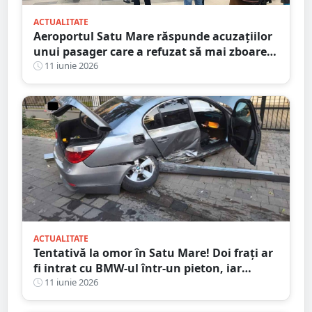
ACTUALITATE
Aeroportul Satu Mare răspunde acuzațiilor
unui pasager care a refuzat să mai zboare,
acuzând atitudinea angajaților
11 iunie 2026
ACTUALITATE
Tentativă la omor în Satu Mare! Doi frați ar
fi intrat cu BMW-ul într-un pieton, iar
celălalt ar fi atacat cu cuțitul
11 iunie 2026