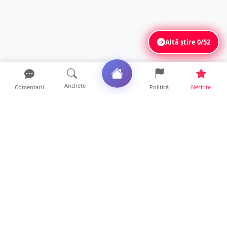
Altă știre
0/52
Anchete
Comentarii
Politică
Necitite
Ultimele articole
USR acuză: PSD face totul pentru ca
România să piardă miliar...
21 ore • Locale
Tot mai multe orașe reduc consumul de
energie electrică. Sat...
19 ore • Locale