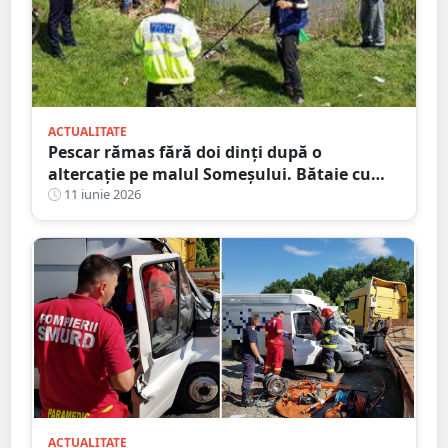
ACTUALITATE
Pescar rămas fără doi dinți după o
altercație pe malul Someșului. Bătaie cu
niște petrecăreți din barcă
11 iunie 2026
ACTUALITATE