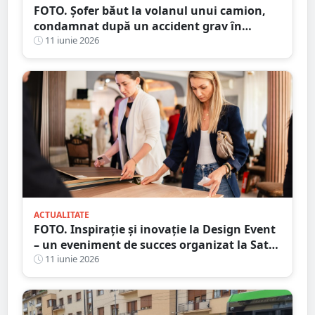
FOTO. Șofer băut la volanul unui camion,
condamnat după un accident grav în
județul Satu Mare. Victima, despăgubită cu
11 iunie 2026
peste 24.000 de euro
ACTUALITATE
FOTO. Inspirație și inovație la Design Event
– un eveniment de succes organizat la Satu
Mare
11 iunie 2026