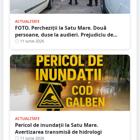
ACTUALITATE
FOTO. Percheziții la Satu Mare. Două
persoane, duse la audieri. Prejudiciu de
sute de mii de lei
11 iunie 2026
ACTUALITATE
Pericol de inundații la Satu Mare.
Avertizarea transmisă de hidrologi
11 iunie 2026