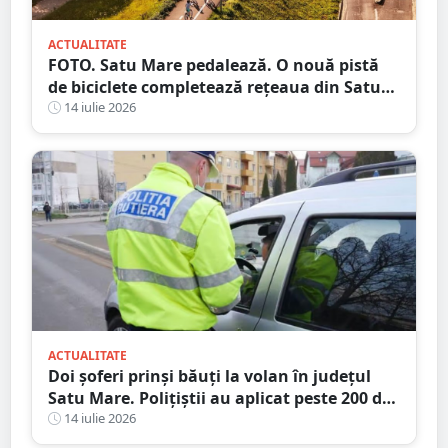
ACTUALITATE
FOTO. Satu Mare pedalează. O nouă pistă
de biciclete completează rețeaua din Satu
Mare
14 iulie 2026
ACTUALITATE
Doi șoferi prinși băuți la volan în județul
Satu Mare. Polițiștii au aplicat peste 200 de
amenzi într-o singură zi
14 iulie 2026