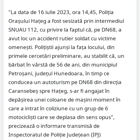
"La data de 16 iulie 2023, ora 14,45, Poliţia
Oraşului Haţeg a fost sesizată prin intermediul
SNUAU 112, cu privire la faptul că, pe DN68, a
avut loc un accident rutier soldat cu victime
omeneşti. Poliţiştii ajunşi la faţa locului, din
primele cercetări preliminare, au stabilit că, un
bărbat în vârstă de 56 de ani, din municipiul
Petroşani, judeţul Hunedoara, în timp ce
conducea un autoturism pe DN68 din direcţia
Caransebeş spre Haţeg, s-ar fi angajat în
depăşirea unei coloane de maşini moment în
care a intrat în coliziune cu un grup de 6
motociclişti care se deplasa din sens opus",
precizează o informare transmisă de
Inspectoratul de Poliţie Judeţean (IPJ)