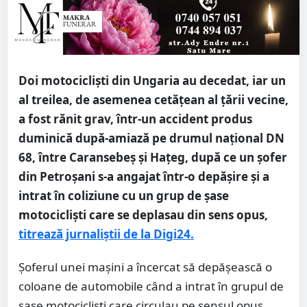
Doi motociclişti din Ungaria au decedat, iar un
al treilea, de asemenea cetăţean al ţării vecine,
a fost rănit grav, într-un accident produs
duminică după-amiază pe drumul naţional DN
68, între Caransebeş şi Haţeg, după ce un şofer
din Petroşani s-a angajat într-o depăşire şi a
intrat în coliziune cu un grup de şase
motociclişti care se deplasau din sens opus,
titrează jurnaliștii de la Digi24.
Șoferul unei mașini a încercat să depășească o
coloane de automobile când a intrat în grupul de
șase motocicliști care circulau pe sensul opus.