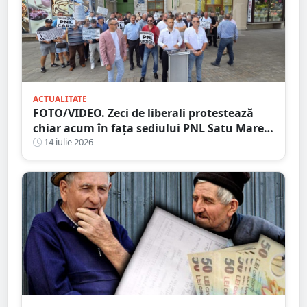
ACTUALITATE
FOTO/VIDEO. Zeci de liberali protestează
chiar acum în fața sediului PNL Satu Mare.
Scandări împotriva conducerii județene
14 iulie 2026