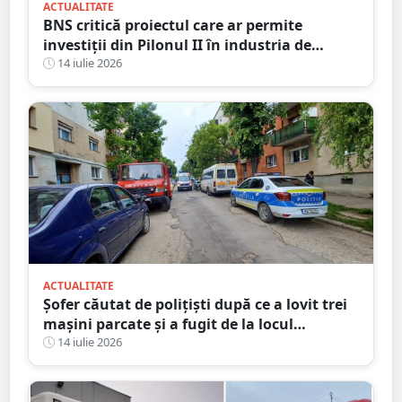
ACTUALITATE
BNS critică proiectul care ar permite
investiții din Pilonul II în industria de
apărare și cere retragerea acestuia
14 iulie 2026
ACTUALITATE
Șofer căutat de polițiști după ce a lovit trei
mașini parcate și a fugit de la locul
accidentului, în Satu Mare
14 iulie 2026