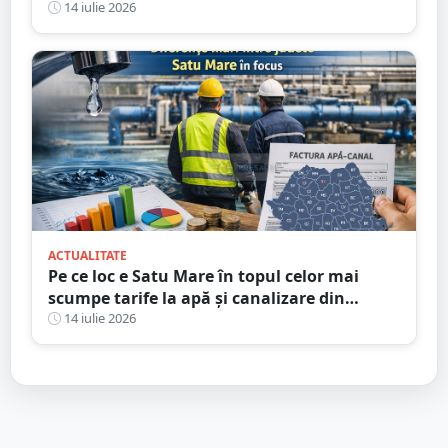
Satu Mare. 400 de persoane la fața locului
14 iulie 2026
ACTUALITATE
Pe ce loc e Satu Mare în topul celor mai
scumpe tarife la apă și canalizare din
România
14 iulie 2026