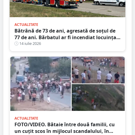
ACTUALITATE
Bătrână de 73 de ani, agresată de soțul de
77 de ani. Bărbatul ar fi incendiat locuința
din județul Satu Mare
14 iulie 2026
ACTUALITATE
FOTO/VIDEO. Bătaie între două familii, cu
un cuțit scos în mijlocul scandalului, în