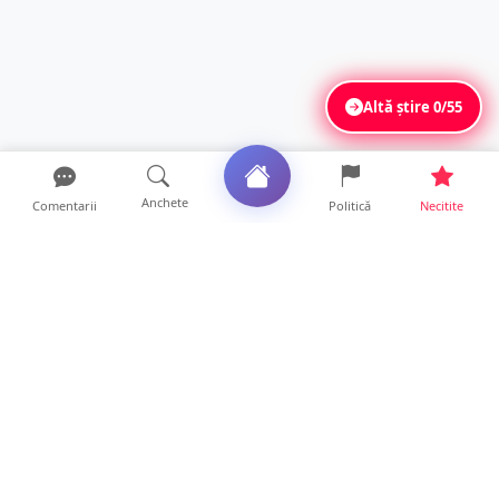
Altă știre
0/55
Anchete
Comentarii
Politică
Necitite
Ultimele articole
Județul Satu Mare, codaș în regiune la
digitalizare. LISTA p...
14 ore • Locale
VIDEO. Soluție inedită împotriva arșiței. Ce
metodă de răcor...
13 ore • Life