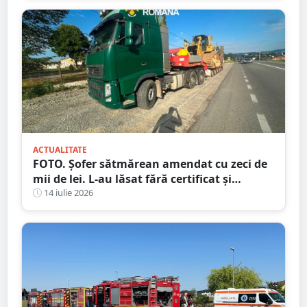
ACTUALITATE
FOTO. Șofer sătmărean amendat cu zeci de
mii de lei. L-au lăsat fără certificat și
plăcuțe
14 iulie 2026