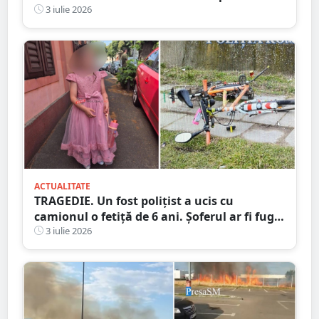
motorină
3 iulie 2026
ACTUALITATE
TRAGEDIE. Un fost polițist a ucis cu
camionul o fetiță de 6 ani. Șoferul ar fi fugit
de la locul accidentului
3 iulie 2026