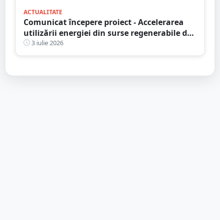
ACTUALITATE
Comunicat începere proiect - Accelerarea
utilizării energiei din surse regenerabile de
către proprietăți aparținând persoanelor
3 iulie 2026
fizice din județul Satu Mare - M SYS SRL