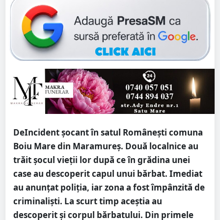
DeIncident şocant în satul Româneşti comuna
Boiu Mare din Maramureş. Două localnice au
trăit şocul vieţii lor după ce în grădina unei
case au descoperit capul unui bărbat. Imediat
au anunţat poliţia, iar zona a fost împânzită de
criminalişti. La scurt timp aceştia au
descoperit şi corpul bărbatului. Din primele