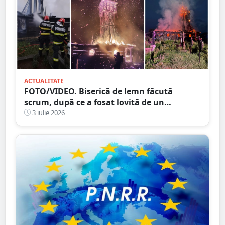
ACTUALITATE
FOTO/VIDEO. Biserică de lemn făcută
scrum, după ce a fosat lovită de un
TRĂSNET
3 iulie 2026