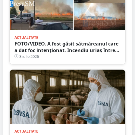
ACTUALITATE
FOTO/VIDEO. A fost găsit sătmăreanul care
a dat foc intenționat. Incendiu uriaș între
Dedeman și Auchan, în Satu Mare
3 iulie 2026
ACTUALITATE