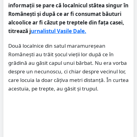
informaţii se pare că localnicul stătea singur în
Româneşti şi după ce ar fi consumat băuturi
alcoolice ar fi căzut pe treptele din faţa casei,
titrează j
urnalistul Vasile Dale.
Două localnice din satul maramureșean
Românești au trăit șocul vieții lor după ce în
grădină au găsit capul unui bărbat. Nu era vorba
despre un necunoscu, ci chiar despre vecinul lor,
care locuia la doar câțiva metri distanță. În curtea
acestuia, pe trepte, au găsit și trupul.