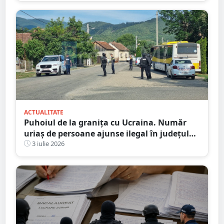
ACTUALITATE
Puhoiul de la granița cu Ucraina. Număr
uriaș de persoane ajunse ilegal în județul
Satu Mare
3 iulie 2026