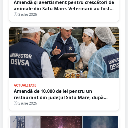
Amendă și avertisment pentru crescători de
animale din Satu Mare. Veterinarii au fost
în control
3 iulie 2026
ACTUALITATE
Amendă de 10.000 de lei pentru un
restaurant din județul Satu Mare, după
verificările DSVSA
3 iulie 2026