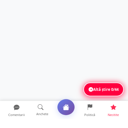
Altă știre
0/44
Anchete
Comentarii
Politică
Necitite