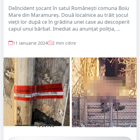
DeIncident şocant în satul Româneşti comuna Boiu
Mare din Maramureş. Două localnice au trăit şocul
vieţii lor după ce în grădina unei case au descoperit
capul unui bărbat. Imediat au anunţat poliţia, ...
11 ianuarie 2024
2 min citire