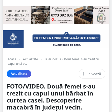
Acasă
•
Actualitate
•
FOTO/VIDEO. Două femei s-au trezit cu
capul unui b...
Salvează
Actualitate
FOTO/VIDEO. Două femei s-au
trezit cu capul unui bărbat în
curtea casei. Descoperire
macabră în județul vecin.