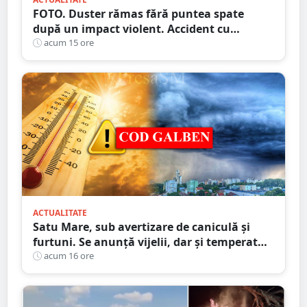
FOTO. Duster rămas fără puntea spate
după un impact violent. Accident cu
implicarea unei mașini din Satu Mare
acum 15 ore
ACTUALITATE
Satu Mare, sub avertizare de caniculă și
furtuni. Se anunță vijelii, dar și temperaturi
ridicate. Avertizarea ANM
acum 16 ore