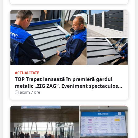
ACTUALITATE
TOP Trapez lansează în premieră gardul
metalic „ZIG ZAG”. Eveniment spectaculos
în Grădina Romei
acum 7 ore