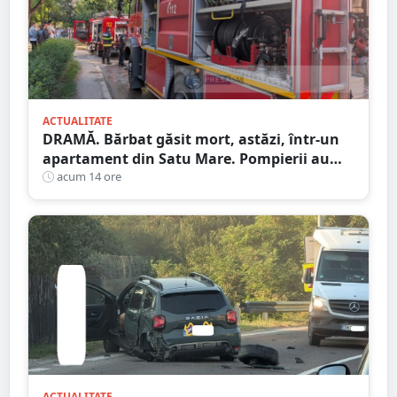
ACTUALITATE
DRAMĂ. Bărbat găsit mort, astăzi, într-un
apartament din Satu Mare. Pompierii au
spart ușa
acum 14 ore
ACTUALITATE