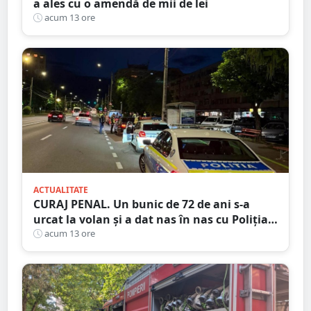
a ales cu o amendă de mii de lei
acum 13 ore
ACTUALITATE
CURAJ PENAL. Un bunic de 72 de ani s-a
urcat la volan și a dat nas în nas cu Poliția
Satu Mare
acum 13 ore