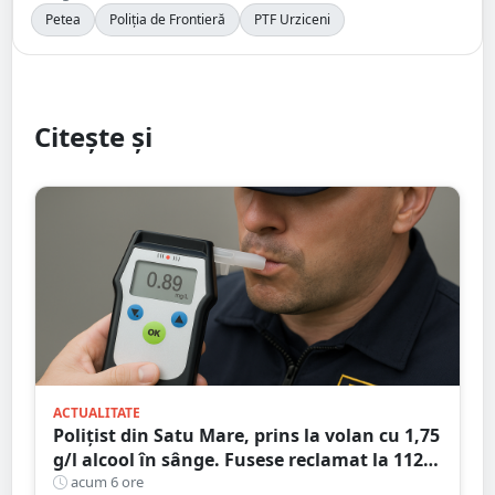
Petea
Poliția de Frontieră
PTF Urziceni
Citește și
ACTUALITATE
Polițist din Satu Mare, prins la volan cu 1,75
g/l alcool în sânge. Fusese reclamat la 112
că circula pe contrasens
acum 6 ore