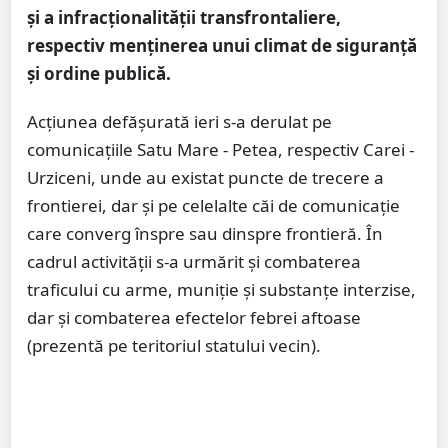
și a infracționalității transfrontaliere,
respectiv menținerea unui climat de siguranță
și ordine publică.
Acțiunea defășurată ieri s-a derulat pe
comunicațiile Satu Mare - Petea, respectiv Carei -
Urziceni, unde au existat puncte de trecere a
frontierei, dar și pe celelalte căi de comunicație
care converg înspre sau dinspre frontieră. În
cadrul activității s-a urmărit și combaterea
traficului cu arme, muniție și substanțe interzise,
dar și combaterea efectelor febrei aftoase
(prezentă pe teritoriul statului vecin).