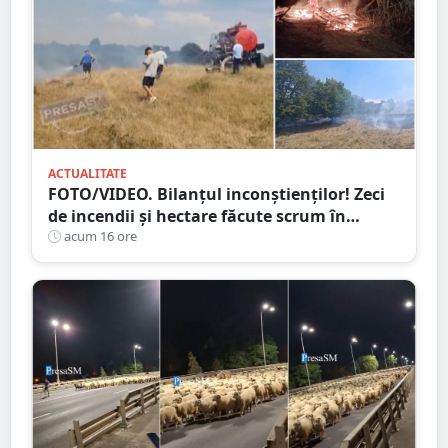
ACTUALITATE
FOTO/VIDEO. Bilanțul inconștienților! Zeci
de incendii și hectare făcute scrum în
județul Satu Mare
acum 16 ore