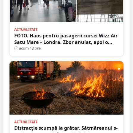
ACTUALITATE
FOTO. Haos pentru pasagerii cursei Wizz Air
Satu Mare – Londra. Zbor anulat, apoi o
nouă întârziere. Fără explicații clare
acum 13 ore
ACTUALITATE
Distracție scumpă la grătar. Sătmăreanul s-