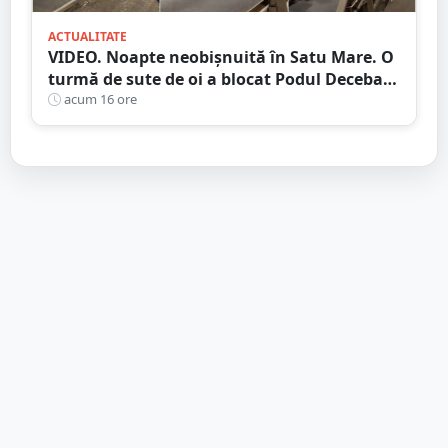
ACTUALITATE
VIDEO. Noapte neobișnuită în Satu Mare. O
turmă de sute de oi a blocat Podul Decebal.
Gest de apreciat al ciobanului
acum 16 ore