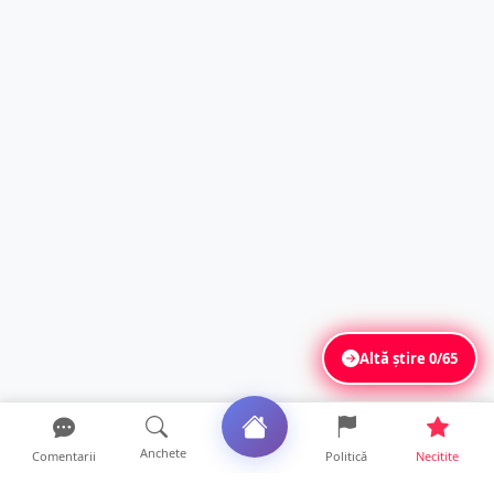
Altă știre
0/65
Anchete
Comentarii
Politică
Necitite