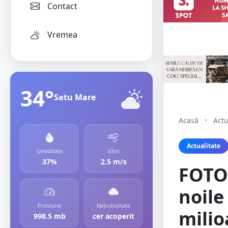
Contact
Vremea
34°
Satu Mare
Acasă
•
Actu
Actualitate
Umiditate
Vânt
37%
2.5 m/s
FOTO/
noile 
Presiune
Nebulozitate
milio
998.5 mb
cer acoperit