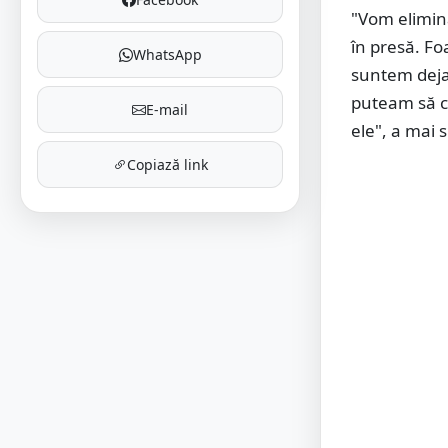
"Vom elimin
în presă. Fo
WhatsApp
suntem deja 
puteam să cu
E-mail
ele", a mai 
Copiază link