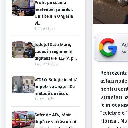
Profit pe seama
neatenției șoferilor.
Un site din Ungaria
vi...
14 ore • Life
Județul Satu Mare,
codaș în regiune la
digitalizare. LISTA p...
14 ore • Locale
Reprezentanț
VIDEO. Soluție inedită
astăzi noile
împotriva arșiței. Ce
pentru cont
metodă de răcor...
următorii z
13 ore • Life
le înlocuias
”celebrele” 
Șofer de ATV, rănit
Florisal. N
după ce s-a răsturnat