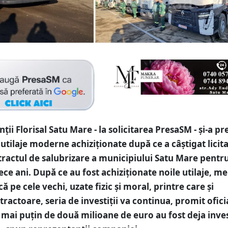
ii Florisal Satu Mare - la solicitarea PresaSM - și-a pr
 utilaje moderne achiziționate după ce a câștigat licita
ractul de salubrizare a municipiului Satu Mare pentr
ece ani. După ce au fost achiziționate noile utilaje, me
că pe cele vechi, uzate fizic și moral, printre care și
tractoare, seria de investiții va continua, promit oficia
u mai puțin de două milioane de euro au fost deja inves