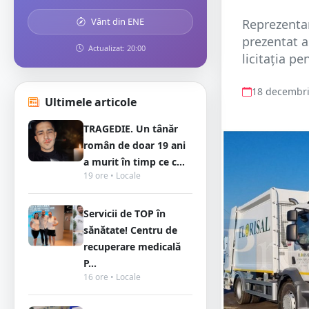
Vânt din ENE
Reprezentan
prezentat a
Actualizat: 20:00
licitația pe
18 decembri
Ultimele articole
TRAGEDIE. Un tânăr
român de doar 19 ani
a murit în timp ce c...
19 ore • Locale
Servicii de TOP în
sănătate! Centru de
recuperare medicală
P...
16 ore • Locale