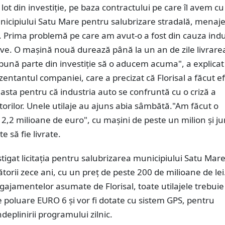
 lot din investiție, pe baza contractului pe care îl avem cu
icipiului Satu Mare pentru salubrizare stradală, menaje
 Prima problemă pe care am avut-o a fost din cauza indu
ve. O mașină nouă durează până la un an de zile livrare
bună parte din investiție să o aducem acuma", a explicat
entantul companiei, care a precizat că Florisal a făcut ef
 asta pentru că industria auto se confruntă cu o criză a
rilor. Unele utilaje au ajuns abia sâmbătă."Am făcut o
e 2,2 milioane de euro", cu mașini de peste un milion și 
e să fie livrate.
âștigat licitația pentru salubrizarea municipiului Satu Mar
orii zece ani, cu un preț de peste 200 de milioane de lei
jamentelor asumate de Florisal, toate utilajele trebuie 
poluare EURO 6 și vor fi dotate cu sistem GPS, pentru
deplinirii programului zilnic.