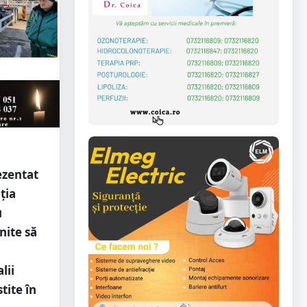
ezentat
ția
u
nite să
lii
tite în