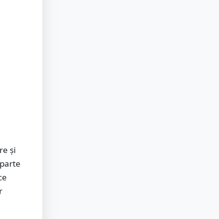
e și
 parte
ce
r