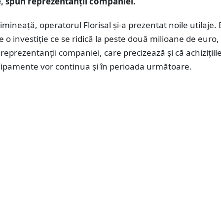
je, spun reprezentanții companiei.
imineață, operatorul Florisal și-a prezentat noile utilaje. 
 o investiție ce se ridică la peste două milioane de euro
eprezentanții companiei, care precizează și că achizițiil
chipamente vor continua și în perioada următoare.