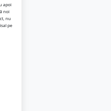
u apoi
ă noi
ct, nu
isal pe