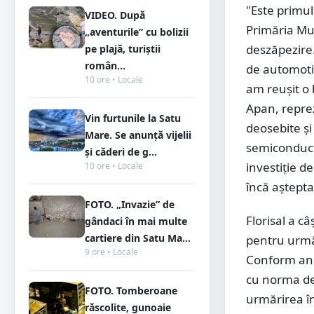
"Este primul
VIDEO. După
Primăria Mun
„aventurile” cu bolizii
deszăpezire.
pe plajă, turiștii
român...
de automoti
10 ore • Locale
am reușit o 
Apan, reprez
Vin furtunile la Satu
deosebite și
Mare. Se anunță vijelii
semiconducto
și căderi de g...
investiție d
10 ore • Locale
încă așteptat
FOTO. „Invazie” de
Florisal a c
gândaci în mai multe
cartiere din Satu Ma...
pentru următ
9 ore • Locale
Conform anga
cu norma de 
FOTO. Tomberoane
urmărirea în
răscolite, gunoaie