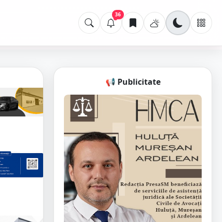
36
📢 Publicitate