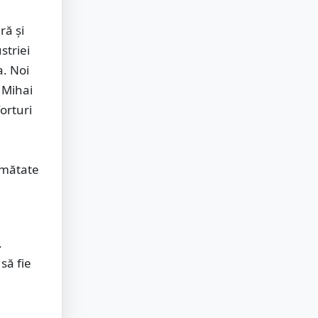
ră și
striei
a. Noi
 Mihai
orturi
jumătate
e
.
să fie