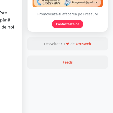
Este
Promovează-ți afacerea pe PresaSM
, până
Contactează-ne
e de noi
Dezvoltat cu
❤
de
Ottoweb
Feeds