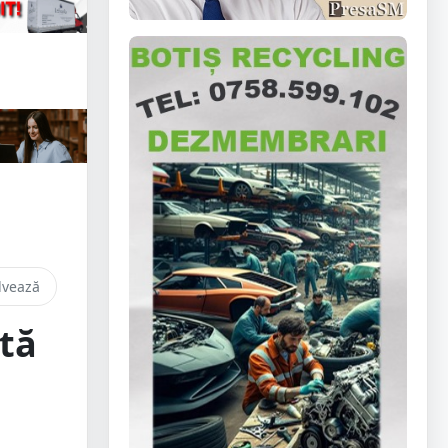
lvează
ntă