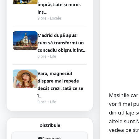
împrăștiate și miros
ins...
9 ore • Locale
Madrid după apus:
cum să transformi un
concediu obișnuit înt...
0 ore • Life
Vara, magneziul
dispare mai repede
decât crezi. Iată ce se
Mașinile car
î...
0 ore • Life
vor fi mai p
din utlilaje
altele sunt 
Distribuie
vedea pe str
Facebook