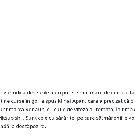
e vor ridica deșeurile au o putere mai mare de compactar
uține curse în gol, a spus Mihai Apan, care a precizat că o
 sunt marca Renault, cu cutie de viteză automată, în timp 
Mitsubishi . Sunt cele cu sărărițe, pe care sătmărenii le vo
adă la deszăpezire.