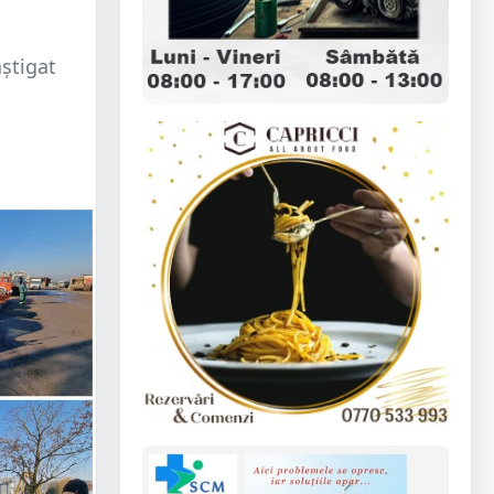
âștigat