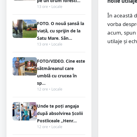
noile utila
pe un drum foresti...
13 ore • Locale
În această d
FOTO. O nouă șansă la
vorba despre
viață, cu sprijin de la
acum, spun r
Satu Mare. Sân...
utilaje și e
13 ore • Locale
FOTO/VIDEO. Cine este
sătmăreanul care
umblă cu crucea în
sp...
12 ore • Locale
Unde te poți angaja
după absolvirea Școlii
Postliceale „Henr...
12 ore • Locale