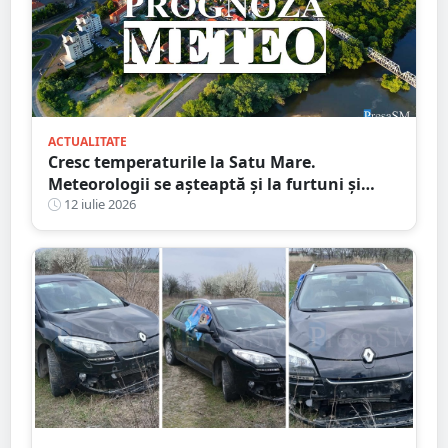
ACTUALITATE
Cresc temperaturile la Satu Mare.
Meteorologii se așteaptă și la furtuni și
vijelii. Prognoza meteo pentru săptămâna
12 iulie 2026
următoare