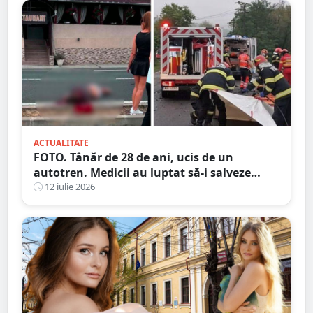
ACTUALITATE
FOTO. Tânăr de 28 de ani, ucis de un
autotren. Medicii au luptat să-i salveze
viața, dar fără succes, în județul vecin
12 iulie 2026