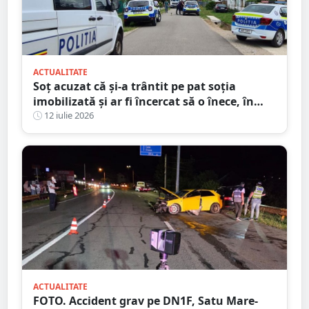
ACTUALITATE
Soț acuzat că și-a trântit pe pat soția
imobilizată și ar fi încercat să o înece, în
județul Satu Mare
12 iulie 2026
ACTUALITATE
FOTO. Accident grav pe DN1F, Satu Mare-