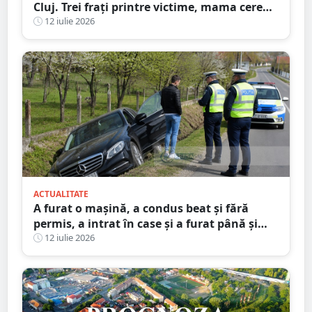
Cluj. Trei frați printre victime, mama cere
ajutorul martorilor
12 iulie 2026
ACTUALITATE
A furat o mașină, a condus beat și fără
permis, a intrat în case și a furat până și
brazi ornamentali. Faptele unui minor din
12 iulie 2026
Satu Mare