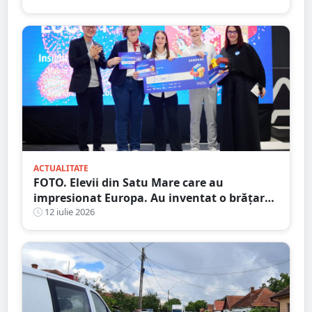
ACTUALITATE
FOTO. Elevii din Satu Mare care au
impresionat Europa. Au inventat o brățară
inteligentă pentru colegii nevăzători
12 iulie 2026