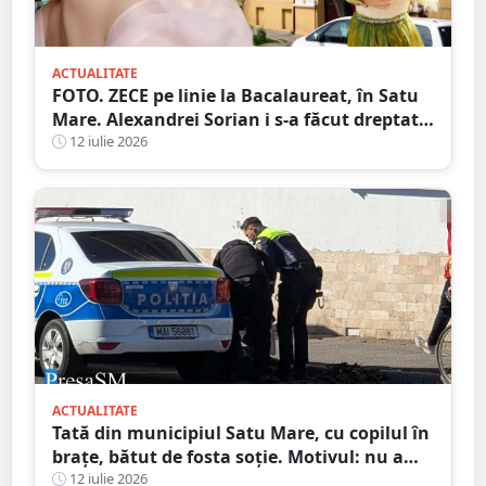
ACTUALITATE
FOTO. ZECE pe linie la Bacalaureat, în Satu
Mare. Alexandrei Sorian i s-a făcut dreptate
după contestații
12 iulie 2026
ACTUALITATE
Tată din municipiul Satu Mare, cu copilul în
brațe, bătut de fosta soție. Motivul: nu a
vrut să meargă în excursie
12 iulie 2026