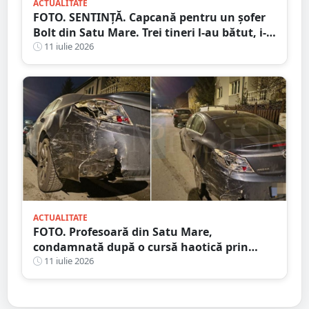
ACTUALITATE
FOTO. SENTINȚĂ. Capcană pentru un șofer
Bolt din Satu Mare. Trei tineri l-au bătut, i-
au furat mașina și banii după ce l-au
11 iulie 2026
chemat prin aplicație
ACTUALITATE
FOTO. Profesoară din Satu Mare,
condamnată după o cursă haotică prin
oraș. Alcoolemie uriașă, oprită de un șofer
11 iulie 2026
curajos