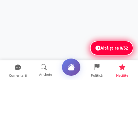
Altă știre
0/52
Anchete
Comentarii
Politică
Necitite
Ultimele articole
O covrigărie și o cantină din Satu Mare,
amendate. Ce s-a gă...
9 ore • Locale