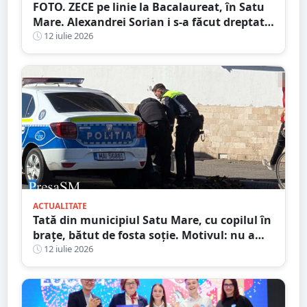
FOTO. ZECE pe linie la Bacalaureat, în Satu
Mare. Alexandrei Sorian i s-a făcut dreptate
după contestații
12 iulie 2026
ACTUALITATE
Tată din municipiul Satu Mare, cu copilul în
brațe, bătut de fosta soție. Motivul: nu a
vrut să meargă în excursie
12 iulie 2026