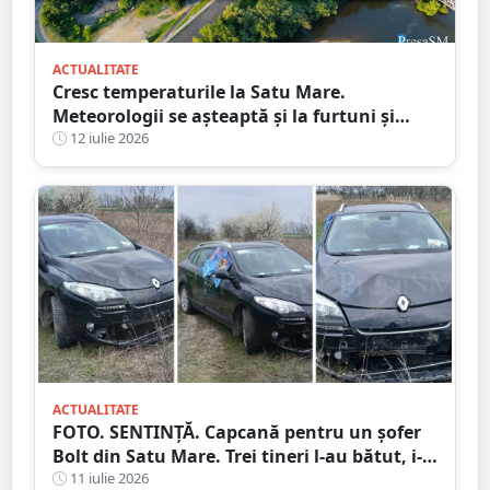
ACTUALITATE
Cresc temperaturile la Satu Mare.
Meteorologii se așteaptă și la furtuni și
vijelii. Prognoza meteo pentru săptămâna
12 iulie 2026
următoare
ACTUALITATE
FOTO. SENTINȚĂ. Capcană pentru un șofer
Bolt din Satu Mare. Trei tineri l-au bătut, i-
au furat mașina și banii după ce l-au
11 iulie 2026