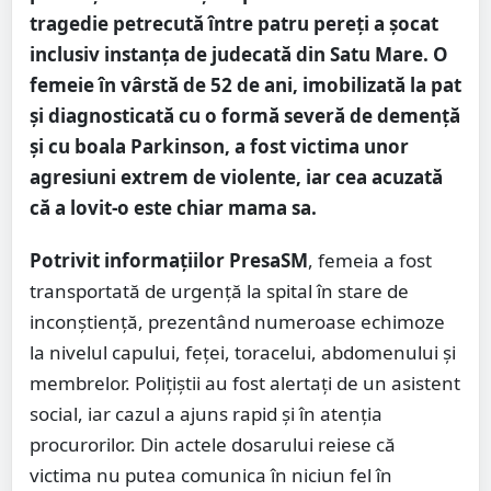
tragedie petrecută între patru pereți a șocat
inclusiv instanța de judecată din Satu Mare. O
femeie în vârstă de 52 de ani, imobilizată la pat
și diagnosticată cu o formă severă de demență
și cu boala Parkinson, a fost victima unor
agresiuni extrem de violente, iar cea acuzată
că a lovit-o este chiar mama sa.
Potrivit informațiilor PresaSM
, femeia a fost
transportată de urgență la spital în stare de
inconștiență, prezentând numeroase echimoze
la nivelul capului, feței, toracelui, abdomenului și
membrelor. Polițiștii au fost alertați de un asistent
social, iar cazul a ajuns rapid și în atenția
procurorilor. Din actele dosarului reiese că
victima nu putea comunica în niciun fel în