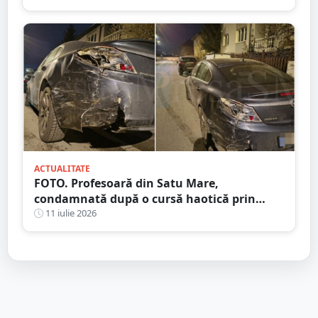
chemat prin aplicație
ACTUALITATE
FOTO. Profesoară din Satu Mare,
condamnată după o cursă haotică prin
oraș. Alcoolemie uriașă, oprită de un șofer
11 iulie 2026
curajos