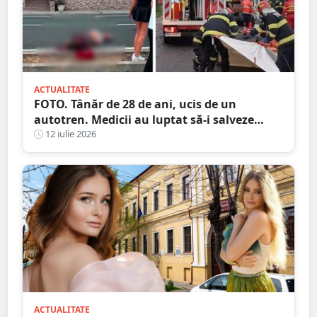
ACTUALITATE
FOTO. Tânăr de 28 de ani, ucis de un
autotren. Medicii au luptat să-i salveze
viața, dar fără succes, în județul vecin
12 iulie 2026
ACTUALITATE