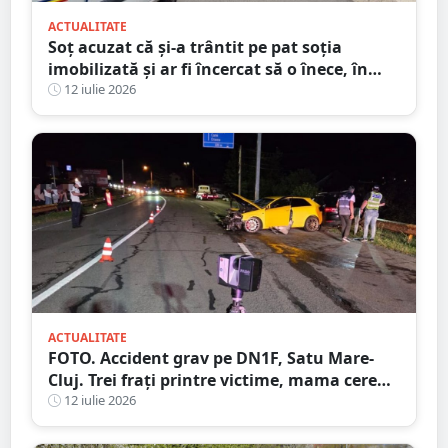
ACTUALITATE
Soț acuzat că și-a trântit pe pat soția
imobilizată și ar fi încercat să o înece, în
județul Satu Mare
12 iulie 2026
ACTUALITATE
FOTO. Accident grav pe DN1F, Satu Mare-
Cluj. Trei frați printre victime, mama cere
ajutorul martorilor
12 iulie 2026