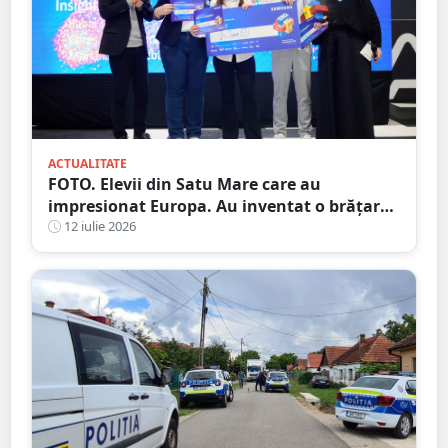
ACTUALITATE
FOTO. Elevii din Satu Mare care au
impresionat Europa. Au inventat o brățară
inteligentă pentru colegii nevăzători
12 iulie 2026