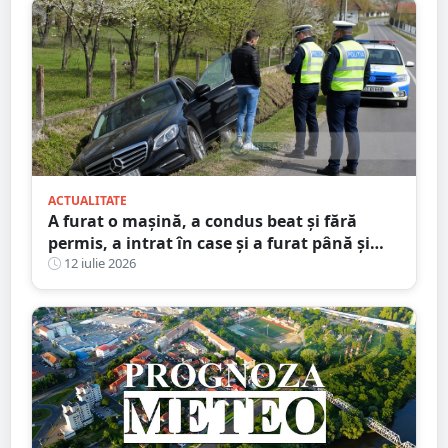
ACTUALITATE
A furat o mașină, a condus beat și fără
permis, a intrat în case și a furat până și
brazi ornamentali. Faptele unui minor din
12 iulie 2026
Satu Mare