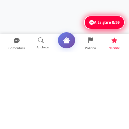
Altă știre
0/59
Anchete
Comentarii
Politică
Necitite
Ultimele articole
ANCHETĂ. Acuzații explozive la DGASPC
Satu Mare! Salarii uri...
18 ore • Anchete
FOTO/VIDEO. Accident cumplit! Impact
frontal între un TIR și...
16 ore • Locale