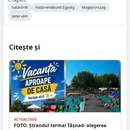
Tag-uri:
határőrök
Határrendészeti Egység
Magyarország
petei vám
Citește și
ACTUALITATE
FOTO. Ștrandul termal Tășnad- alegerea