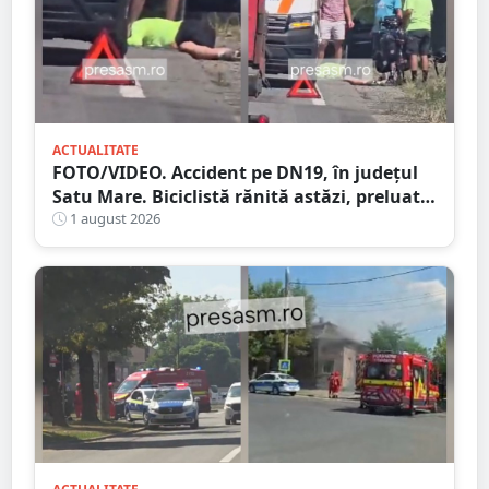
ACTUALITATE
FOTO/VIDEO. Accident pe DN19, în județul
Satu Mare. Biciclistă rănită astăzi, preluată
de Ambulanță
1 august 2026