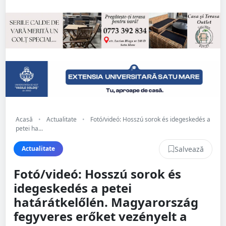
Acasă
•
Actualitate
•
Fotó/videó: Hosszú sorok és idegeskedés a
petei ha...
Salvează
Actualitate
Fotó/videó: Hosszú sorok és
idegeskedés a petei
határátkelőlén. Magyarország
fegyveres erőket vezényelt a