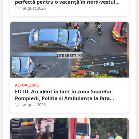
perfectă pentru o vacanță în nord-vestul
României
1 august 2026
ACTUALITATE
FOTO. Accident în lanț în zona Soarelui.
Pompierii, Poliția și Ambulanța la fața
locului
1 august 2026