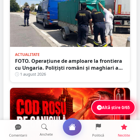
ACTUALITATE
FOTO. Operațiune de amploare la frontiera
cu Ungaria. Polițiști români și maghiari au
verificat sute de persoane
1 august 2026
Altă știre
0/65
Anchete
Comentarii
Politică
Necitite