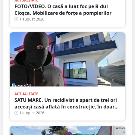
ACTUALITATE
FOTO/VIDEO. O casă a luat foc pe B-dul
Cloșca. Mobilizare de forțe a pompierilor
1 august 2026
ACTUALITATE
SATU MARE. Un recidivist a spart de trei ori
aceeași casă aflată în construcție, în doar
șase zile
1 august 2026