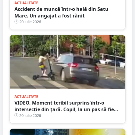
ACTUALITATE
Accident de muncă într-o hală din Satu
Mare. Un angajat a fost rănit
20 iulie 2026
ACTUALITATE
VIDEO. Moment teribil surprins într-o
intersecție din țară. Copil, la un pas să fie
spulberat de mașină
20 iulie 2026