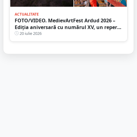
ACTUALITATE
FOTO/VIDEO. MedievArtFest Ardud 2026 –
Ediția aniversară cu numărul XV, un reper
al vieții culturale din județul Satu Mare
20 iulie 2026