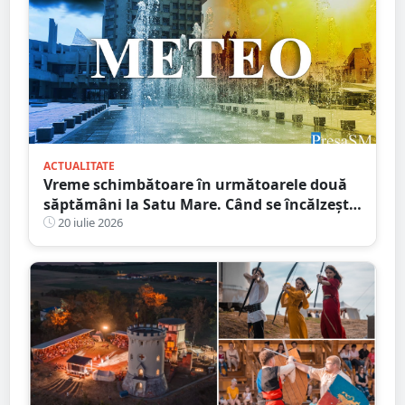
ACTUALITATE
Vreme schimbătoare în următoarele două
săptămâni la Satu Mare. Când se încălzește,
din nou, vremea
20 iulie 2026