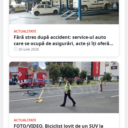
ACTUALITATE
Fără stres după accident: service-ul auto
care se ocupă de asigurări, acte și îți oferă
mașină la schimb
20 iulie 2026
ACTUALITATE
FOTO/VIDEO. Biciclist lovit de un SUV la