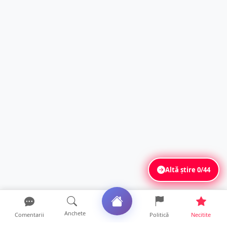
Altă știre
0/44
Anchete
Comentarii
Politică
Necitite