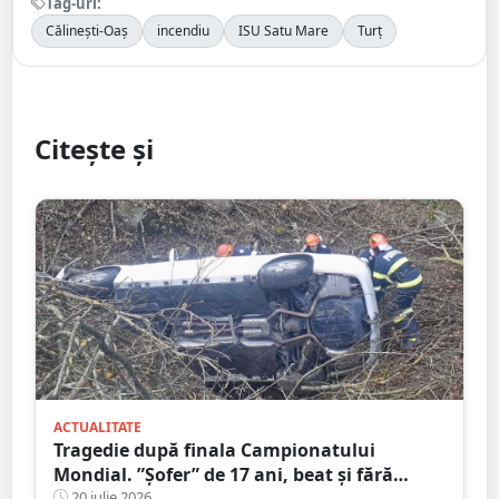
Tag-uri:
Călinești-Oaș
incendiu
ISU Satu Mare
Turț
Citește și
ACTUALITATE
Tragedie după finala Campionatului
Mondial. ”Șofer” de 17 ani, beat și fără
permis! Un adolescent de 17 ani a murit,
20 iulie 2026