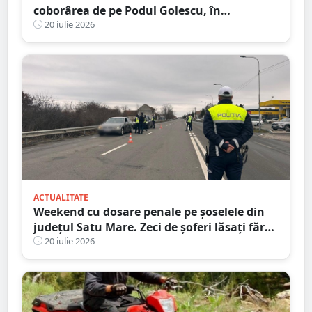
coborârea de pe Podul Golescu, în
municipiul Satu Mare. Șoferul: ”Pur și
20 iulie 2026
simplu nu l-am văzut”
ACTUALITATE
Weekend cu dosare penale pe șoselele din
județul Satu Mare. Zeci de șoferi lăsați fără
permise
20 iulie 2026