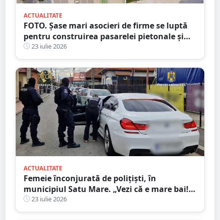
ACTUALITATE
FOTO. Șase mari asocieri de firme se luptă
pentru construirea pasarelei pietonale și
velo de la Crinul
23 iulie 2026
ACTUALITATE
Femeie înconjurată de polițiști, în
municipiul Satu Mare. „Vezi că e mare bai!”
Interceptarea care i-a îngropat
23 iulie 2026