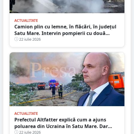
ACTUALITATE
Camion plin cu lemne, în flăcări, în județul
Satu Mare. Intervin pompierii cu două
autospeciale
22 iulie 2026
ACTUALITATE
Prefectul Altfatter explică cum a ajuns
poluarea din Ucraina în Satu Mare. Dar
nimic despre RATEUL instituțiilor publice
22 iulie 2026