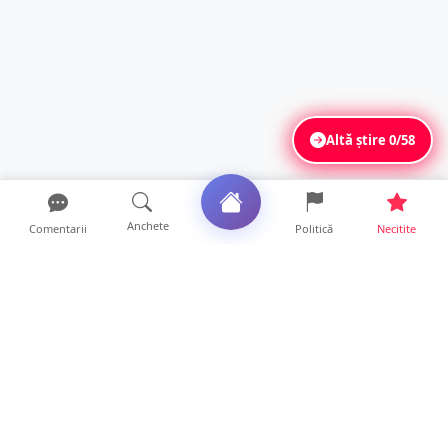
Altă știre
0/58
Anchete
Comentarii
Politică
Necitite
Ultimele articole
FOTO/VIDEO. Accident cumplit! Impact
frontal între un TIR și...
16 ore • Locale
FOTO. Nebunie de arome în centrul