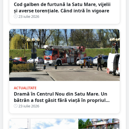
Cod galben de furtună la Satu Mare, vijelii
și averse torențiale. Când intră în vigoare
23 iulie 2026
ACTUALITATE
Dramă în Centrul Nou din Satu Mare. Un
bătrân a fost găsit fără viață în propriul
apartament, după două zile în care nu a
23 iulie 2026
mai răspuns la telefon