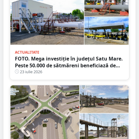
ACTUALITATE
FOTO. Mega investiție în județul Satu Mare.
Peste 50.000 de sătmăreni beneficiază de
rețeaua de 39 de km!
23 iulie 2026