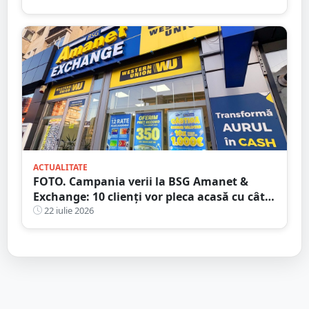
ACTUALITATE
FOTO. Campania verii la BSG Amanet &
Exchange: 10 clienți vor pleca acasă cu câte
1.000 EURO CASH!
22 iulie 2026