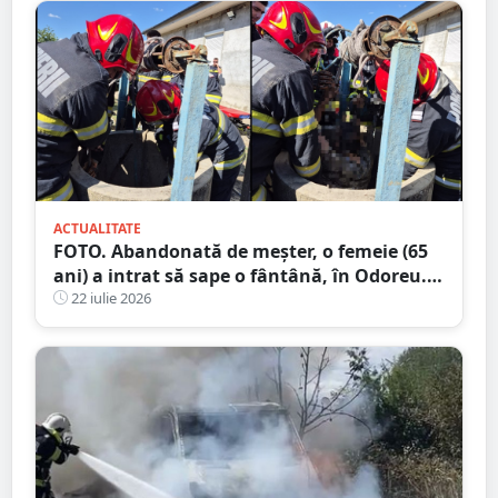
ACTUALITATE
FOTO. Abandonată de meșter, o femeie (65
ani) a intrat să sape o fântână, în Odoreu. A
rămas blocată
22 iulie 2026