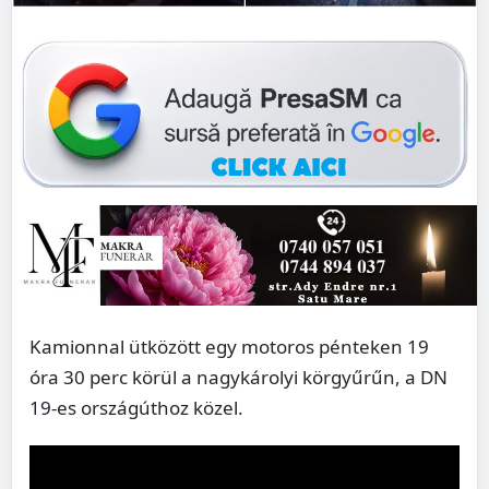
Kamionnal ütközött egy motoros pénteken 19
óra 30 perc körül a nagykárolyi körgyűrűn, a DN
19-es országúthoz közel.