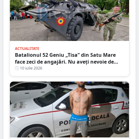
ACTUALITATE
Batalionul 52 Geniu „Tisa” din Satu Mare
face zeci de angajări. Nu aveți nevoie de
Bacalaureat, salar atractiv
10 iulie 2026