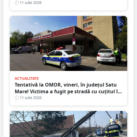
Motivul i-a făcut pe toți să zâmbească
11 iulie 2026
ACTUALITATE
Tentativă la OMOR, vineri, în județul Satu
Mare! Victima a fugit pe stradă cu cuțitul în
piept
11 iulie 2026