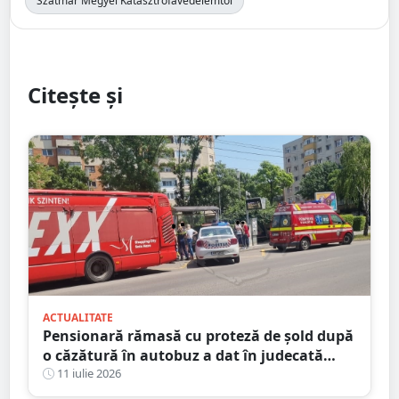
Szatmár Megyei Katasztrófavédelemtől
Citește și
ACTUALITATE
Pensionară rămasă cu proteză de șold după
o căzătură în autobuz a dat în judecată
Transurban
11 iulie 2026