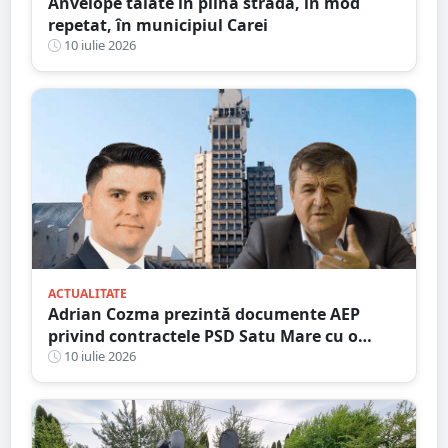
Anvelope tăiate în plină stradă, în mod
repetat, în municipiul Carei
10 iulie 2026
ACTUALITATE
Adrian Cozma prezintă documente AEP
privind contractele PSD Satu Mare cu o
firmă din familia Govor. Valoarea depășește
10 iulie 2026
un milion de lei