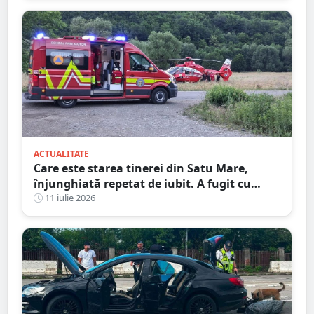
ACTUALITATE
Care este starea tinerei din Satu Mare,
înjunghiată repetat de iubit. A fugit cu
cuțitul în piept, pe stradă
11 iulie 2026