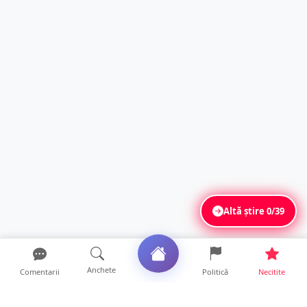
Altă știre
0/39
Anchete
Comentarii
Politică
Necitite