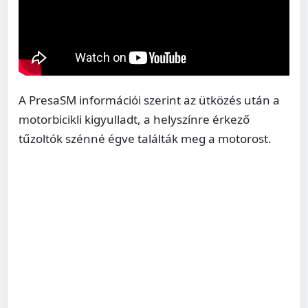
A PresaSM információi szerint az ütközés után a
motorbicikli kigyulladt, a helyszínre érkező
tűzoltók szénné égve találták meg a motorost.