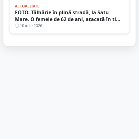
ACTUALITATE
FOTO. Tâlhărie în plină stradă, la Satu
Mare. O femeie de 62 de ani, atacată în timp
ce se întorcea de la cumpărături
10 iulie 2026