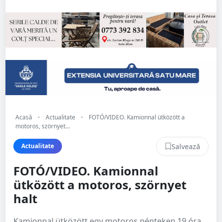
Acasă
•
Actualitate
•
FOTÓ/VIDEO. Kamionnal ütközött a
motoros, szörnyet...
Salvează
Actualitate
FOTÓ/VIDEO. Kamionnal
ütközött a motoros, szörnyet
halt
Kamionnal ütközött egy motoros pénteken 19 óra