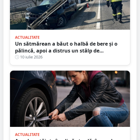
ACTUALITATE
Un sătmărean a băut o halbă de bere și o
pălincă, apoi a distrus un stâlp de
electricitate
10 iulie 2026
ACTUALITATE