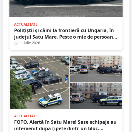
ACTUALITATE
Polițiștii și câini la frontieră cu Ungaria, în
județul Satu Mare. Peste o mie de persoane
verificate
11 iulie 2026
ACTUALITATE
FOTO. Alertă în Satu Mare! Șase echipaje au
intervenit după țipete dintr-un bloc.