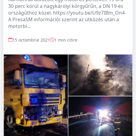
30 perc körül a nagykárolyi körgyűrűn, a DN 19-es
országúthoz közel. https://youtu.be/U9z7IBm_On4
A PresaSM információi szerint az ütközés után a
motorbi...
15 octombrie 2021
1 min citire