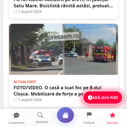
Satu Mare. Biciclistă rănită astăzi, preluată
de Ambulanță
1 august 2026
ACTUALITATE
FOTO/VIDEO. O casă a luat foc pe B-dul
Cloșca. Mobilizare de forțe a pompierilor
Altă știre
0/63
1 august 2026
Anchete
Comentarii
Politică
Necitite