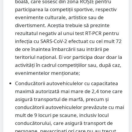
boală, care sosesc din zona ROȘIE pentru
participarea la competiții sportive, respectiv
evenimente culturale, artistice sau de
divertisment. Aceștia trebuie să prezinte
rezultatul negativ al unui test RT-PCR pentru
infecția cu SARS-CoV-2 efectuat cu cel mult 72
de ore înaintea îmbarcării sau intrării pe
teritoriul național. Ei vor participa doar doar la
activități în cadrul competițiilor sau, după caz,
evenimentelor menționate;
Conducătorii autovehiculelor cu capacitatea
maximă autorizată mai mare de 2,4 tone care
asigură transportul de marfă, precum și
conducătorii autovehiculelor prevăzute cu mai
mult de 9 locuri pe scaune, inclusiv locul
conducătorului, care asigură transport de
persoane, nevaccinați ori care nu au trecut