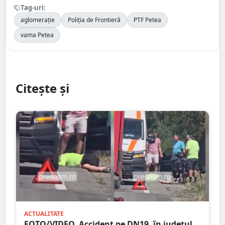
Tag-uri:
aglomerație
Poliția de Frontieră
PTF Petea
vama Petea
Citește și
ACTUALITATE
FOTO/VIDEO. Accident pe DN19, în județul