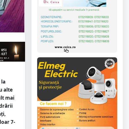
 la
u alte
ult mai
drării
ți,
doar 7-