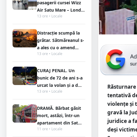
pasagerii cursei Wizz
Air Satu Mare – Lond...
13 ore • Locale
Distracție scumpă la
grătar. Sătmăreanul s-
a ales cu o amend...
13 ore • Locale
CURAJ PENAL. Un
bunic de 72 de ani s-a
urcat la volan și a d...
Răsturnare 
13 ore • Locale
tentativă d
violențe și 
DRAMĂ. Bărbat găsit
gravă la Ju
mort, astăzi, într-un
juridice a f
apartament din Sat...
deși victim
11 ore • Locale