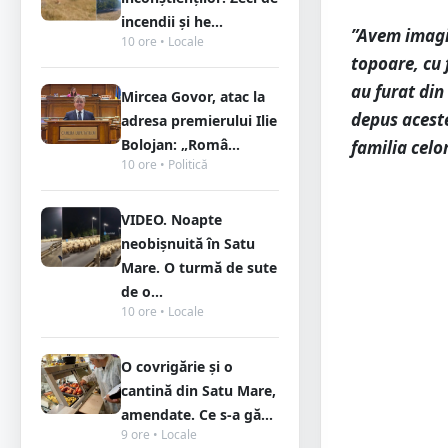
incendii și he...
”Avem imagin
10 ore • Locale
topoare, cu f
au furat din
Mircea Govor, atac la
depus aceste
adresa premierului Ilie
Bolojan: „Româ...
familia celo
10 ore • Politică
VIDEO. Noapte
neobișnuită în Satu
Mare. O turmă de sute
de o...
10 ore • Locale
O covrigărie și o
cantină din Satu Mare,
amendate. Ce s-a gă...
9 ore • Locale