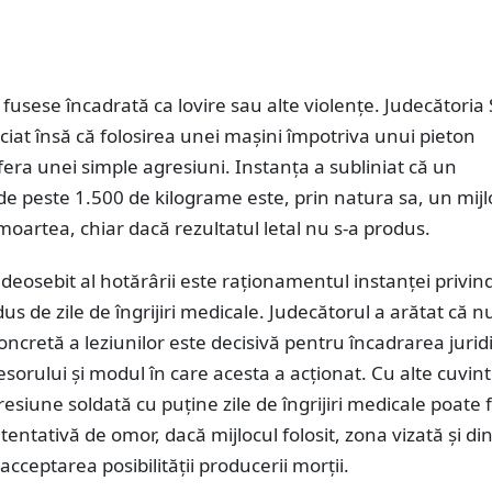
ta fusese încadrată ca lovire sau alte violențe. Judecătoria
iat însă că folosirea unei mașini împotriva unui pieton
era unei simple agresiuni. Instanța a subliniat că un
e peste 1.500 de kilograme este, prin natura sa, un mijl
oartea, chiar dacă rezultatul letal nu s-a produs.
eosebit al hotărârii este raționamentul instanței privin
s de zile de îngrijiri medicale. Judecătorul a arătat că n
oncretă a leziunilor este decisivă pentru încadrarea juridi
esorului și modul în care acesta a acționat. Cu alte cuvint
resiune soldată cu puține zile de îngrijiri medicale poate f
tentativă de omor, dacă mijlocul folosit, zona vizată și d
acceptarea posibilității producerii morții.