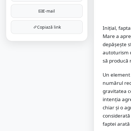
E-mail
Copiază link
Inițial, fap
Mare a aprec
depășește sf
autoturism d
să producă m
Un element d
numărul redu
gravitatea c
intenția agr
chiar și o ag
considerată 
faptei arată 