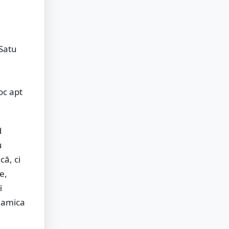
 Satu
oc apt
d
u
că, ci
e,
i
inamica