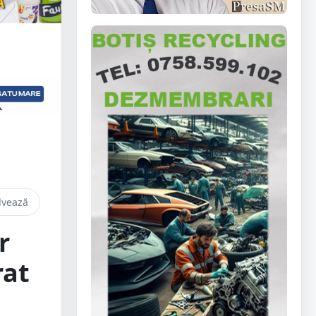
lvează
r
rat