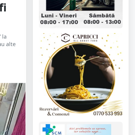
fi
 la
au alte