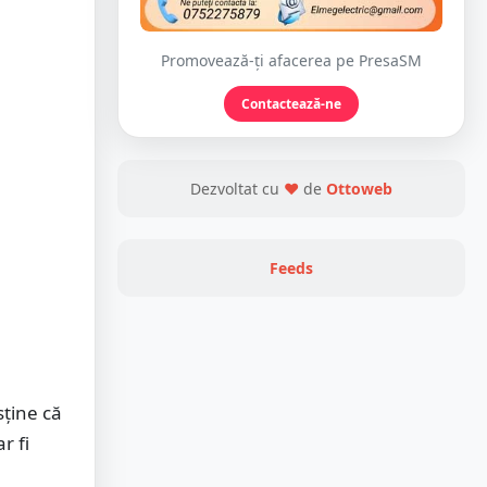
Promovează-ți afacerea pe PresaSM
Contactează-ne
Dezvoltat cu
❤
de
Ottoweb
Feeds
sține că
r fi