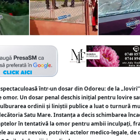
spectaculoasă într-un dosar din Odoreu: de la „loviri”
e omor. Un dosar penal deschis inițial pentru lovire sa
tulburarea ordinii și liniștii publice a luat o turnură m
decătoria Satu Mare. Instanța a decis schimbarea înca
aptelor în tentativă la omor pentru ambii inculpați, fra
ele au avut nevoie, potrivit actelor medico-legale, de 