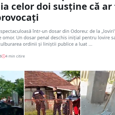
ia celor doi susține că ar 
provocați
spectaculoasă într-un dosar din Odoreu: de la „loviri”
e omor. Un dosar penal deschis inițial pentru lovire s
tulburarea ordinii și liniștii publice a luat ...
26
4 min citire