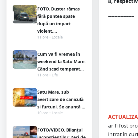
8, respectiv
FOTO. Duster rămas
-----------------
fără puntea spate
după un impact
violent....
11 ore • Locale
Cum va fi vremea în
weekend la Satu Mare.
Când scad temperat...
11 ore • Life
Satu Mare, sub
avertizare de caniculă
și furtuni. Se anunță ...
10 ore • Locale
ACTUALIZA
ar fi fost pr
FOTO/VIDEO. Bilanțul
intrat în cur
inconștienților! Zeci de