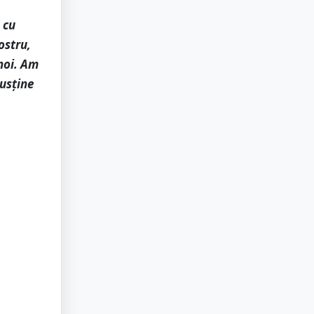
 cu
ostru,
 noi. Am
susține