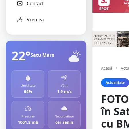
Contact
Vremea
22°
Satu Mare
Acasă
•
Actu
Actualitate
Umiditate
Vânt
64%
1.9 m/s
FOTO/
în Sa
Presiune
Nebulozitate
cu BM
1001.8 mb
cer senin