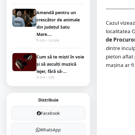
-------------------
Amendă pentru un
crescător de animale
Cazul vizeaz
din județul Satu
localitatea
Mare....
de Procuror
9 ore • Locale
dintre incul
pieton aflat 
Cum să te miști în voie
și să asculți muzică
mașina ar fi
lejer, fără să-...
0 ore • Life
Distribuie
Facebook
WhatsApp