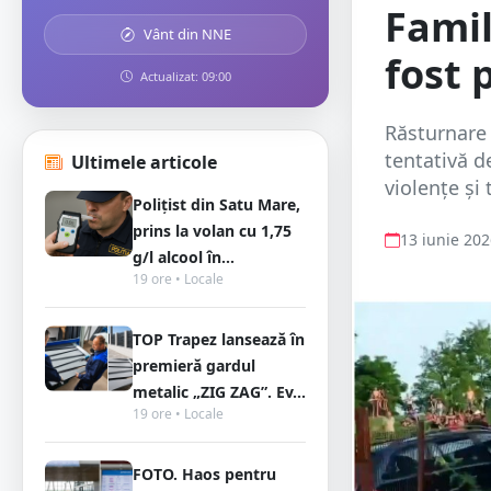
Famil
Vânt din NNE
fost 
Actualizat: 09:00
Răsturnare 
tentativă d
Ultimele articole
violențe și 
Polițist din Satu Mare,
prins la volan cu 1,75
13 iunie 20
g/l alcool în...
19 ore • Locale
TOP Trapez lansează în
premieră gardul
metalic „ZIG ZAG”. Ev...
19 ore • Locale
FOTO. Haos pentru