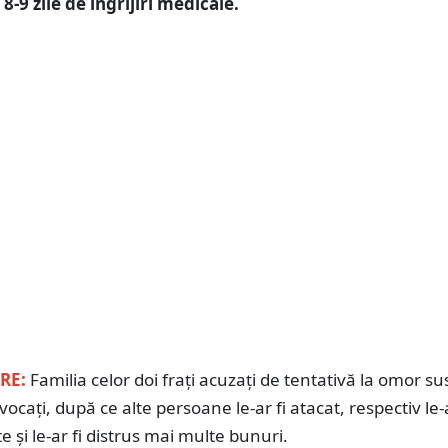
 8-9 zile de îngrijiri medicale.
RE:
Familia celor doi frați acuzați de tentativă la omor su
ovocați, după ce alte persoane le-ar fi atacat, respectiv le-a
te și le-ar fi distrus mai multe bunuri.