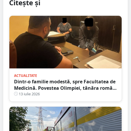
Citește și
ACTUALITATE
Dintr-o familie modestă, spre Facultatea de
Medicină. Povestea Olimpiei, tânăra romă
care refuză să lase sărăcia să-i decidă
13 iulie 2026
viitorul