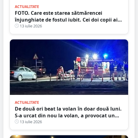
ACTUALITATE
FOTO. Care este starea sătmărencei
înjunghiate de fostul iubit. Cei doi copii ai
femeii, luați în plasament
13 iulie 2026
ACTUALITATE
De două ori beat la volan în doar două luni.
S-a urcat din nou la volan, a provocat un
accident și ajunge la închisoare
13 iulie 2026