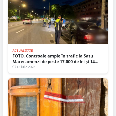
ACTUALITATE
FOTO. Controale ample în trafic la Satu
Mare: amenzi de peste 17.000 de lei și 14
certificate de înmatriculare reținute. Trei
13 iulie 2026
șoferi s-au ales cu dosare penale