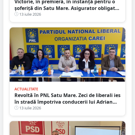
Victorie, în premieră, în instanță pentru o
șoferiță din Satu Mare. Asigurator obligat
să plătească integral daunele morale
13 iulie 2026
ACTUALITATE
Revoltă în PNL Satu Mare. Zeci de liberali ies
în stradă împotriva conducerii lui Adrian
Cozma, după schimbarea liderilor din Satu
13 iulie 2026
Mare și Carei