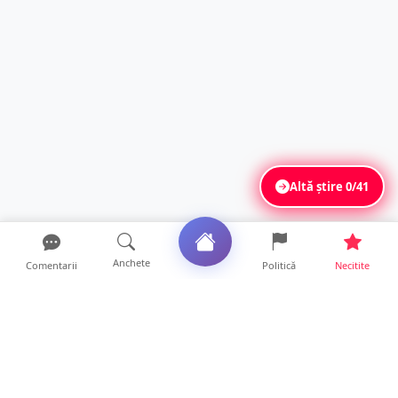
Altă știre
0/41
Anchete
Comentarii
Politică
Necitite
Ultimele articole
ANCHETĂ. Acuzații explozive la DGASPC
Satu Mare! Salarii uri...