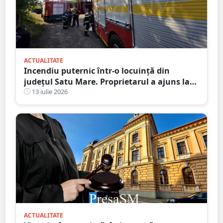
ACTUALITATE
Incendiu puternic într-o locuință din
județul Satu Mare. Proprietarul a ajuns la
spital după ce a inhalat fum
13 iulie 2026
ACTUALITATE