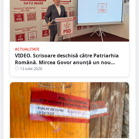
ACTUALITATE
VIDEO. Scrisoare deschisă către Patriarhia
Română. Mircea Govor anunță un nou
demers împotriva deputatului Adrian
13 iulie 2026
Cozma