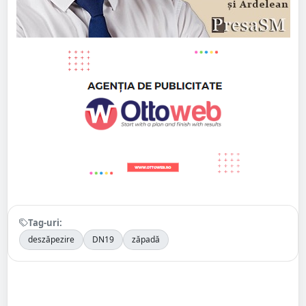
Tag-uri:
deszăpezire
DN19
zăpadă