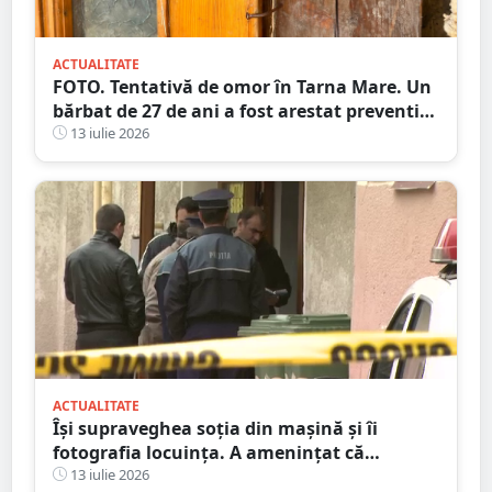
ACTUALITATE
FOTO. Tentativă de omor în Tarna Mare. Un
bărbat de 27 de ani a fost arestat preventiv
după ce și-ar fi atacat concubina cu un cuțit
13 iulie 2026
ACTUALITATE
Își supraveghea soția din mașină și îi
fotografia locuința. A amenințat că
incendiază mașina ”amantului”
13 iulie 2026