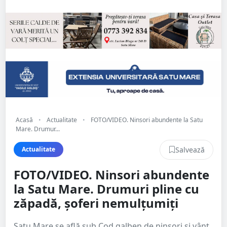
Acasă
•
Actualitate
•
FOTO/VIDEO. Ninsori abundente la Satu
Mare. Drumur...
Salvează
Actualitate
FOTO/VIDEO. Ninsori abundente
la Satu Mare. Drumuri pline cu
zăpadă, șoferi nemulțumiți
Satu Mare se află sub Cod galben de ninsori și vânt.