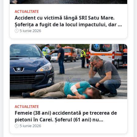
ACTUALITATE
Accident cu victimă lângă SRI Satu Mare.
Șoferița a fugit de la locul impactului, dar a
fost identificată de polițiști
5 iunie 2026
ACTUALITATE
Femeie (38 ani) accidentată pe trecerea de
pietoni în Carei. Șoferul (61 ani) nu
consumase alcool
5 iunie 2026