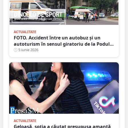
ACTUALITATE
FOTO. Accident între un autobuz și un
autoturism în sensul giratoriu de la Podul
Transilvania
5 iunie 2026
ACTUALITATE
Geloasă, soția a căutat presupusa amantă