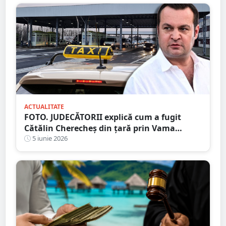
ACTUALITATE
FOTO. JUDECĂTORII explică cum a fugit
Cătălin Cherecheș din țară prin Vama
Petea. „Plan bine pus la punct, în cele mai
5 iunie 2026
mici detalii”