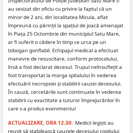
Inspectoratului de Poliție Județean Satu Mare s-
au sesizat din oficiu cu privire la faptul că un
minor de 2 ani, din localitatea Micula, aflat
împreună cu părinții la spațiul de joacă amenajat
în Piața 25 Octombrie din municipiul Satu Mare,
ar fi suferit o cădere în timp ce urca pe un
tobogan gonflabil. Echipajul medical a efectuat
manevre de resuscitare, conform protocolului,
însă a fost declarat decesul. Trupul neînsuflețit a
fost transportat la morga spitalului în vederea
efectuării necropsiei și stabilirii cauzei decesului.
În cauză, cercetările sunt continuate în vederea
stabilirii cu exactitate a tuturor împrejurărilor în
care s-a produs evenimentul
ACTUALIZARE, ORA 12.30:
Medicii legiști au
reușit să stabilească cauzele decesului copilului