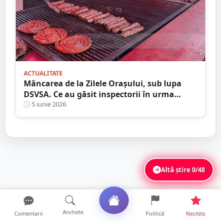
ACTUALITATE
Mâncarea de la Zilele Orașului, sub lupa
DSVSA. Ce au găsit inspectorii în urma
controalelor
5 iunie 2026
Altă știre
0/48
Anchete
Comentarii
Politică
Necitite