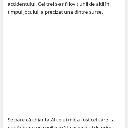
accidentului. Cei trei s-ar fi lovit unii de alții în
timpul jocului, a precizat una dintre surse.
Se pare că chiar tatăl celui mic a fost cel care l-a
dus în brațe pe copil până la echipajul de prim-