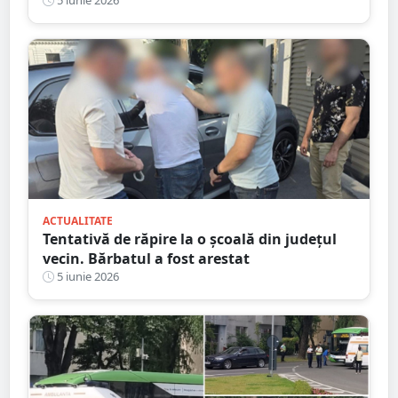
Roșu de Intervenție
5 iunie 2026
ACTUALITATE
Tentativă de răpire la o școală din județul
vecin. Bărbatul a fost arestat
5 iunie 2026