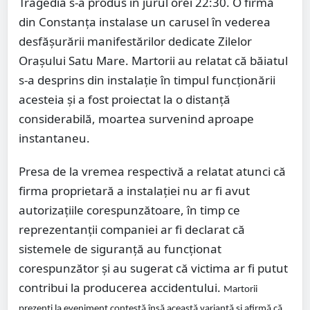
Tragedia s-a produs în jurul orei 22:30. O firmă
din Constanța instalase un carusel în vederea
desfășurării manifestărilor dedicate Zilelor
Orașului Satu Mare. Martorii au relatat că băiatul
s-a desprins din instalație în timpul funcționării
acesteia și a fost proiectat la o distanță
considerabilă, moartea survenind aproape
instantaneu.
Presa de la vremea respectivă a relatat atunci că
firma proprietară a instalației nu ar fi avut
autorizațiile corespunzătoare, în timp ce
reprezentanții companiei ar fi declarat că
sistemele de siguranță au funcționat
corespunzător și au sugerat că victima ar fi putut
contribui la producerea accidentului.
Martorii
prezenți la eveniment contestă însă această variantă și afirmă că