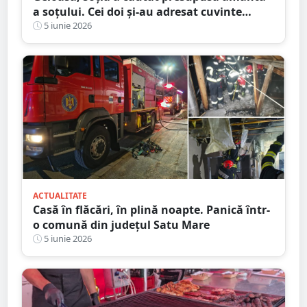
a soțului. Cei doi și-au adresat cuvinte
grele, cazul a ajuns la Judecătorie
5 iunie 2026
ACTUALITATE
Casă în flăcări, în plină noapte. Panică într-
o comună din județul Satu Mare
5 iunie 2026