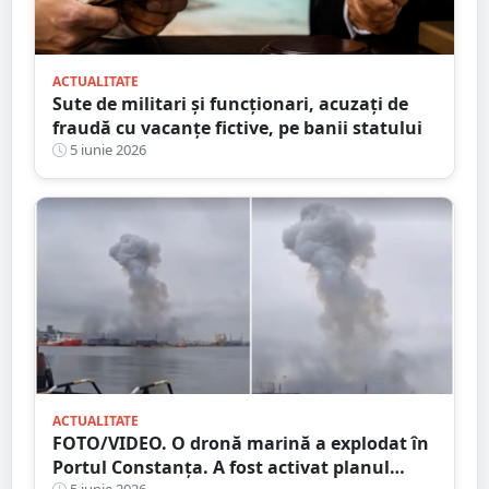
ACTUALITATE
Sute de militari și funcționari, acuzați de
fraudă cu vacanțe fictive, pe banii statului
5 iunie 2026
ACTUALITATE
FOTO/VIDEO. O dronă marină a explodat în
Portul Constanța. A fost activat planul