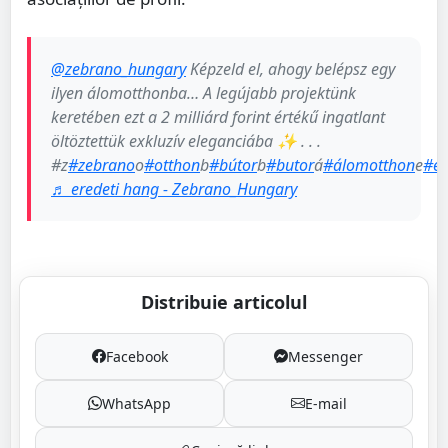
@zebrano_hungary
Képzeld el, ahogy belépsz egy
ilyen álomotthonba… A legújabb projektünk
keretében ezt a 2 milliárd forint értékű ingatlant
öltöztettük exkluzív eleganciába ✨ . . .
#z
#zebrano
o
#otthon
b
#bútor
b
#butor
á
#álomotthon
e
#en
♬ eredeti hang - Zebrano_Hungary
Distribuie articolul
Facebook
Messenger
WhatsApp
E-mail