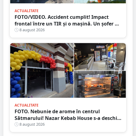
ACTUALITATE
FOTO/VIDEO. Accident cumplit! Impact
frontal între un TIR și o mașină. Un șofer a
murit carbonizat
8 august 2026
ACTUALITATE
FOTO. Nebunie de arome în centrul
Sătmarului! Nazar Kebab House s-a deschis
cu șaorma la 20 de lei, azi și mâine
8 august 2026