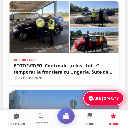
ACTUALITATE
FOTO/VIDEO. Controale „reinstituite”
temporar la frontiera cu Ungaria. Sute de
persoane și mașini, verificate în județul
8 august 2026
Satu Mare
Altă știre
0/48
Anchete
Comentarii
Politică
Necitite