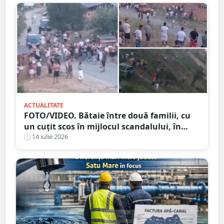
ACTUALITATE
FOTO/VIDEO. Bătaie între două familii, cu
un cuțit scos în mijlocul scandalului, în
Satu Mare. 400 de persoane la fața locului
14 iulie 2026