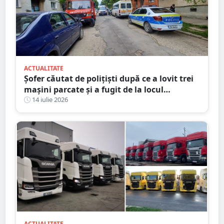
ACTUALITATE
Șofer căutat de polițiști după ce a lovit trei
mașini parcate și a fugit de la locul
accidentului, în Satu Mare
14 iulie 2026
ACTUALITATE