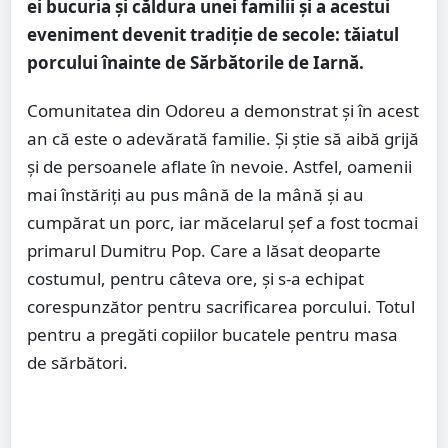
ei bucuria și căldura unei familii și a acestui
eveniment devenit tradiție de secole: tăiatul
porcului înainte de Sărbătorile de Iarnă.
Comunitatea din Odoreu a demonstrat și în acest
an că este o adevărată familie. Și știe să aibă grijă
și de persoanele aflate în nevoie. Astfel, oamenii
mai înstăriți au pus mână de la mână și au
cumpărat un porc, iar măcelarul șef a fost tocmai
primarul Dumitru Pop. Care a lăsat deoparte
costumul, pentru câteva ore, și s-a echipat
corespunzător pentru sacrificarea porcului. Totul
pentru a pregăti copiilor bucatele pentru masa
de sărbători.