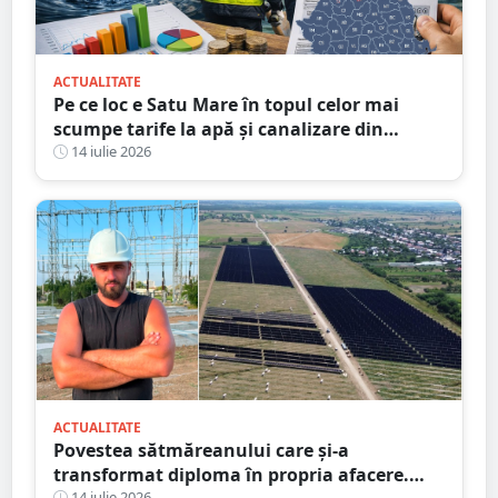
ACTUALITATE
Pe ce loc e Satu Mare în topul celor mai
scumpe tarife la apă și canalizare din
România
14 iulie 2026
ACTUALITATE
Povestea sătmăreanului care și-a
transformat diploma în propria afacere.
14 iulie 2026