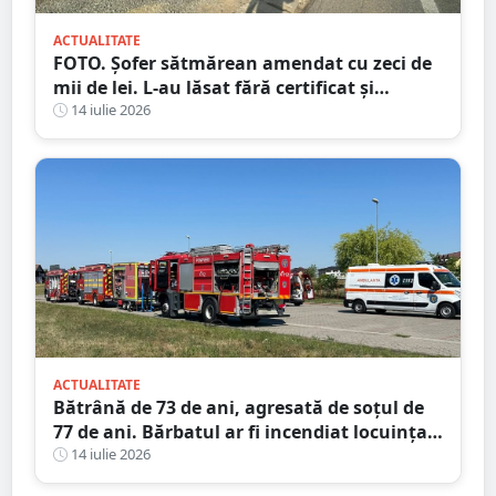
ACTUALITATE
FOTO. Șofer sătmărean amendat cu zeci de
mii de lei. L-au lăsat fără certificat și
plăcuțe
14 iulie 2026
ACTUALITATE
Bătrână de 73 de ani, agresată de soțul de
77 de ani. Bărbatul ar fi incendiat locuința
din județul Satu Mare
14 iulie 2026