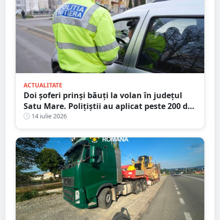
ACTUALITATE
Doi șoferi prinși băuți la volan în județul
Satu Mare. Polițiștii au aplicat peste 200 de
amenzi într-o singură zi
14 iulie 2026