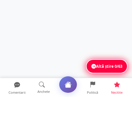
Altă știre
0/63
Anchete
Comentarii
Politică
Necitite
Ultimele articole
FOTO. Haos pentru pasagerii cursei Wizz Air