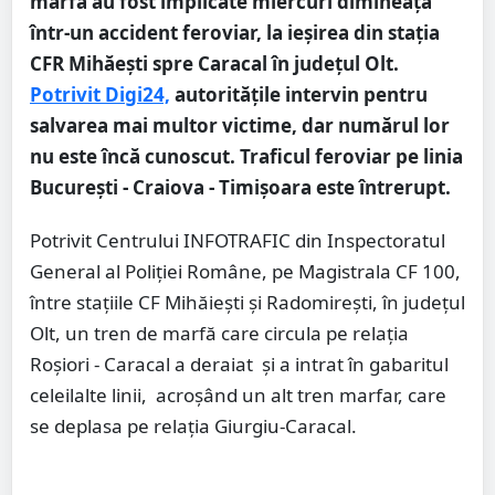
marfă au fost implicate miercuri dimineaţă
într-un accident feroviar, la ieşirea din staţia
CFR Mihăeşti spre Caracal în județul Olt.
Potrivit Digi24,
autoritățile intervin pentru
salvarea mai multor victime, dar numărul lor
nu este încă cunoscut. Traficul feroviar pe linia
București - Craiova - Timișoara este întrerupt.
Potrivit Centrului INFOTRAFIC din Inspectoratul
General al Poliţiei Române, pe Magistrala CF 100,
între staţiile CF Mihăieşti şi Radomireşti, în judeţul
Olt, un tren de marfă care circula pe relaţia
Roşiori - Caracal a deraiat şi a intrat în gabaritul
celeilalte linii, acroşând un alt tren marfar, care
se deplasa pe relaţia Giurgiu-Caracal.