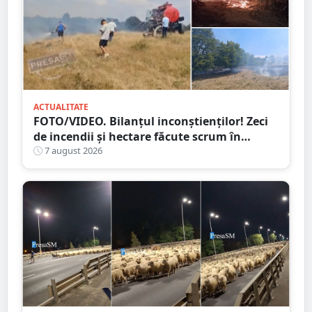
ACTUALITATE
FOTO/VIDEO. Bilanțul inconștienților! Zeci
de incendii și hectare făcute scrum în
județul Satu Mare
7 august 2026