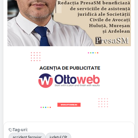
Tag-uri:
accident feroviar
județul Olt