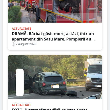
ACTUALITATE
DRAMĂ. Bărbat găsit mort, astăzi, într-un
apartament din Satu Mare. Pompierii au
spart ușa
7 august 2026
ACTUALITATE