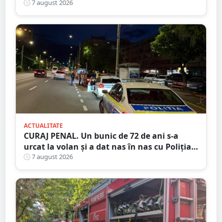
7 august 2026
ACTUALITATE
CURAJ PENAL. Un bunic de 72 de ani s-a
urcat la volan și a dat nas în nas cu Poliția
Satu Mare
7 august 2026