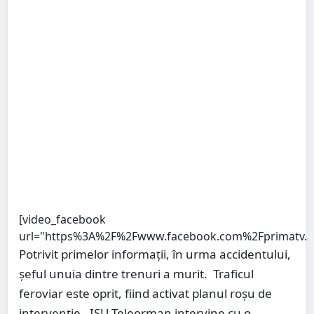
[video_facebook
url="https%3A%2F%2Fwww.facebook.com%2Fprimatv.
Potrivit primelor informaţii, în urma accidentului,
şeful unuia dintre trenuri a murit. Traficul
feroviar este oprit, fiind activat planul roşu de
intervenţie. ISU Teleorman intervine cu o