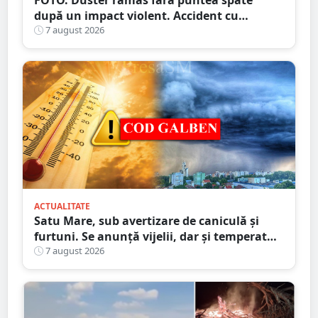
FOTO. Duster rămas fără puntea spate
după un impact violent. Accident cu
implicarea unei mașini din Satu Mare
7 august 2026
ACTUALITATE
Satu Mare, sub avertizare de caniculă și
furtuni. Se anunță vijelii, dar și temperaturi
ridicate. Avertizarea ANM
7 august 2026