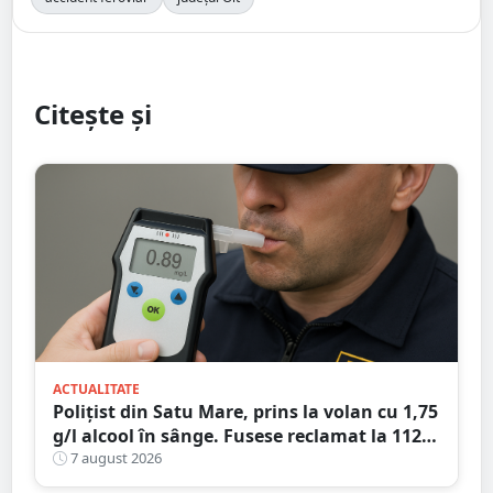
Citește și
ACTUALITATE
Polițist din Satu Mare, prins la volan cu 1,75
g/l alcool în sânge. Fusese reclamat la 112
că circula pe contrasens
7 august 2026