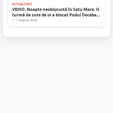
ACTUALITATE
VIDEO. Noapte neobișnuită în Satu Mare. O
turmă de sute de oi a blocat Podul Decebal.
Gest de apreciat al ciobanului
7 august 2026