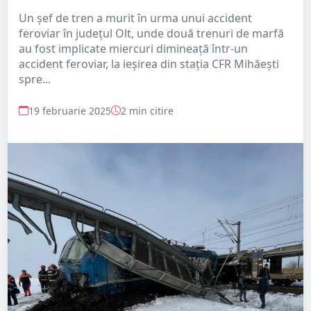
Un șef de tren a murit în urma unui accident
feroviar în județul Olt, unde două trenuri de marfă
au fost implicate miercuri dimineaţă într-un
accident feroviar, la ieşirea din staţia CFR Mihăeşti
spre...
19 februarie 2025
2 min citire