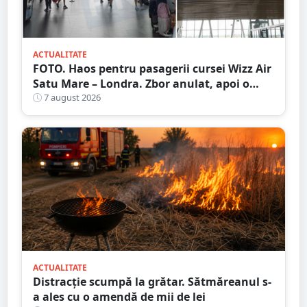
ACTUALITATE
FOTO. Haos pentru pasagerii cursei Wizz Air
Satu Mare – Londra. Zbor anulat, apoi o
nouă întârziere. Fără explicații clare
7 august 2026
ACTUALITATE
Distracție scumpă la grătar. Sătmăreanul s-
a ales cu o amendă de mii de lei