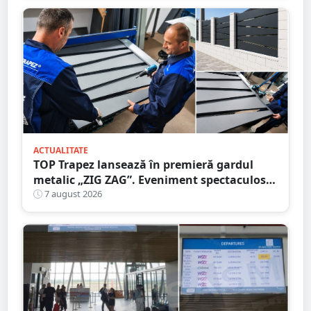
ACTUALITATE
TOP Trapez lansează în premieră gardul
metalic „ZIG ZAG”. Eveniment spectaculos
în Grădina Romei
7 august 2026