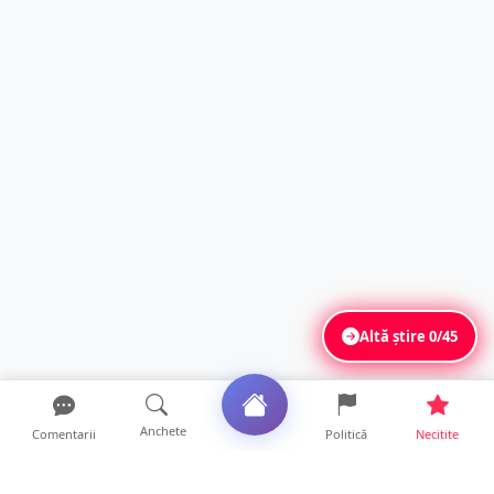
Altă știre
0/45
Anchete
Comentarii
Politică
Necitite