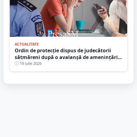
ACTUALITATE
Ordin de protecție dispus de judecătorii
sătmăreni după o avalanșă de amenințări
online. Răzbunarea unui fiu pe amanta
19 iulie 2026
tatălui infidel