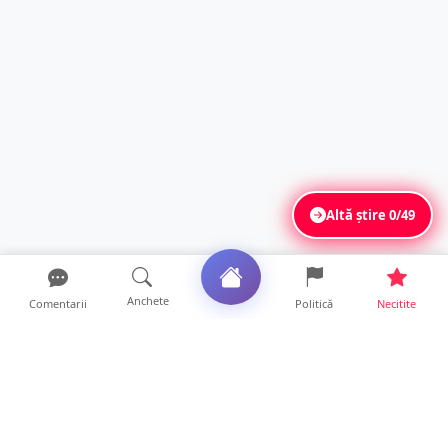
Altă știre
0/49
Anchete
Comentarii
Politică
Necitite
Ultimele articole
VIDEO. După „aventurile” cu bolizii pe plajă,
turiștii român...