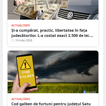
ACTUALITATE
Și-a cumpărat, practic, libertatea în fața
judecătorilor. L-a costat exact 2.500 de lei.
Victima a plătit cheltuielile de judecată
19 iulie 2026
ACTUALITATE
Cod galben de furtuni pentru județul Satu