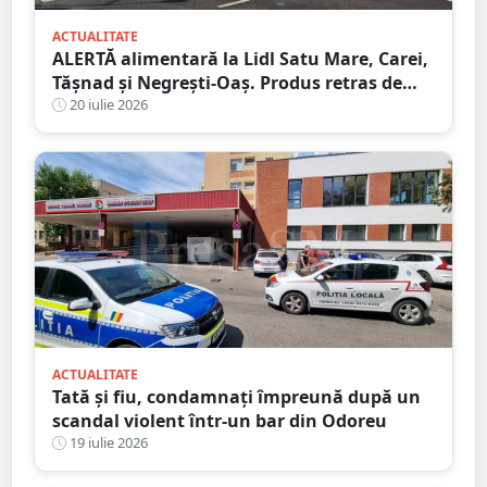
ACTUALITATE
ALERTĂ alimentară la Lidl Satu Mare, Carei,
Tășnad și Negrești-Oaș. Produs retras de
urgență, anunță DSVSA
20 iulie 2026
ACTUALITATE
Tată și fiu, condamnați împreună după un
scandal violent într-un bar din Odoreu
19 iulie 2026