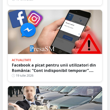
ACTUALITATE
Facebook a picat pentru unii utilizatori din
România: ”Cont indisponibil temporar”.
Probleme și în alte țări
19 iulie 2026