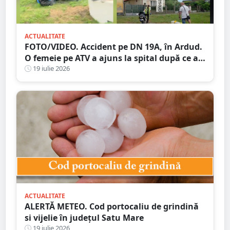
ACTUALITATE
FOTO/VIDEO. Accident pe DN 19A, în Ardud.
O femeie pe ATV a ajuns la spital după ce a
intrat în coliziune cu un motociclist
19 iulie 2026
ACTUALITATE
ALERTĂ METEO. Cod portocaliu de grindină
si vijelie în județul Satu Mare
19 iulie 2026