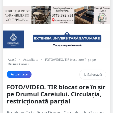
Acasă
•
Actualitate
•
FOTO/VIDEO. TIR blocat ore în șir pe
Drumul Careiu...
Salvează
Actualitate
FOTO/VIDEO. TIR blocat ore în șir
pe Drumul Careiului. Circulația,
restricționată parțial
Probleme în trafic pe Drumul Careiului, după ce un