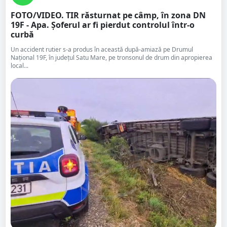
FOTO/VIDEO. TIR răsturnat pe câmp, în zona DN
19F - Apa. Șoferul ar fi pierdut controlul într-o
curbă
Un accident rutier s-a produs în această după-amiază pe Drumul
Național 19F, în județul Satu Mare, pe tronsonul de drum din apropierea
local...