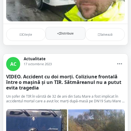
Distribuie
Citește
Salvează
Actualitate
AC
17 octombrie 2023
VIDEO. Accident cu doi morți. Coliziune frontală
între o mașină și un TIR. Sătmăreanul nu a putut
evita tragedia
Un șofer de TIR în vârstă de 32 de ani din Satu Mare a fost implicat în
accidentul mortal care a avut loc marți după-masă pe DN19 Satu Mare ...