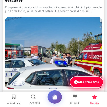
evacuate
Pompierii sătmăreni au fost solicitați să intervină sâmbătă după-masa, în
jurul orei 15:00, la un incident petrecut la o benzinărie din muni...
Altă știre
0/62
Distribuie
Citește
Salvează
Anchete
Actualitate
Politică
Necitite