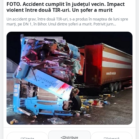
FOTO. Accident cumplit în județul vecin. Impact
violent între două TIR-uri. Un șofer a murit
Un accident grav, între două TIR-uri, s-a produs în noaptea de luni spre
marți, pe DN 1, în Bihor. Unul dintre șoferi a murit. Potrivit jurn...
Distribuie
Citește
Salvează