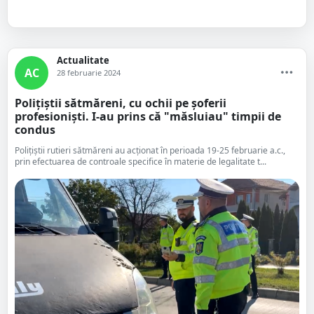
Actualitate
AC
28 februarie 2024
Polițiștii sătmăreni, cu ochii pe șoferii
profesioniști. I-au prins că "măsluiau" timpii de
condus
Polițiștii rutieri sătmăreni au acționat în perioada 19-25 februarie a.c.,
prin efectuarea de controale specifice în materie de legalitate t...