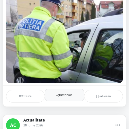
Distribuie
Citește
Salvează
Actualitate
AC
30 iunie 2026