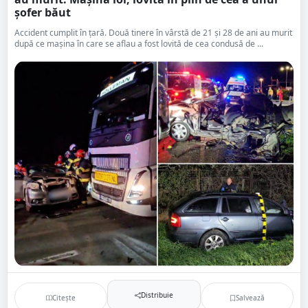
șofer băut
Accident cumplit în țară. Două tinere în vârstă de 21 și 28 de ani au murit
după ce mașina în care se aflau a fost lovită de cea condusă de ...
Distribuie
Citește
Salvează