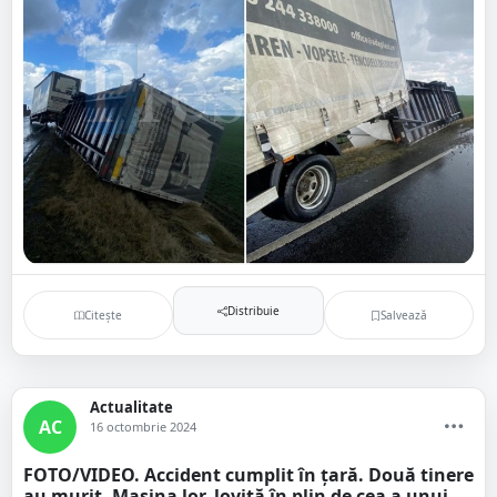
Distribuie
Citește
Salvează
Actualitate
AC
16 octombrie 2024
FOTO/VIDEO. Accident cumplit în țară. Două tinere
au murit. Mașina lor, lovită în plin de cea a unui