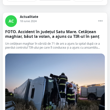
Actualitate
AC
18 iunie 2024
FOTO. Accident în județul Satu Mare. Cetățean
maghiar, băut la volan, a ajuns cu TIR-ul în șanț
Un cetățean maghiar în vârstă de 71 de ani a ajuns la spital după ce a
pierdut controlul TIR-ului pe care îl conducea și a ajuns cu ansamblu...