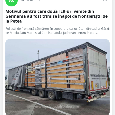
AC
14 martie 2024
Motivul pentru care două TIR-uri venite din
Germania au fost trimise înapoi de frontieriștii de
la Petea
Poliţiştii de frontieră sătmăreni în cooperare cu lucrători din cadrul Gărzii
de Mediu Satu Mare și ai Comisariatului Județean pentru Protec...