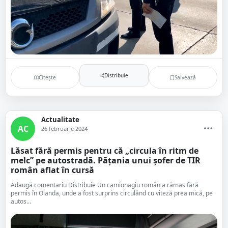
Distribuie
Citește
Salvează
Actualitate
AC
26 februarie 2024
Lăsat fără permis pentru că „circula în ritm de
melc” pe autostradă. Pățania unui șofer de TIR
român aflat în cursă
Adaugă comentariu Distribuie Un camionagiu român a rămas fără
permis în Olanda, unde a fost surprins circulând cu viteză prea mică, pe
autos...