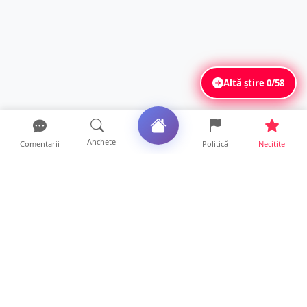
Altă știre
0/58
Anchete
Comentarii
Politică
Necitite
Ultimele articole
Servicii de TOP în sănătate! Centru de
recuperare medicală P...
16 ore • Locale
Profit pe seama neatenției șoferilor. Un site
din Ungaria vi...