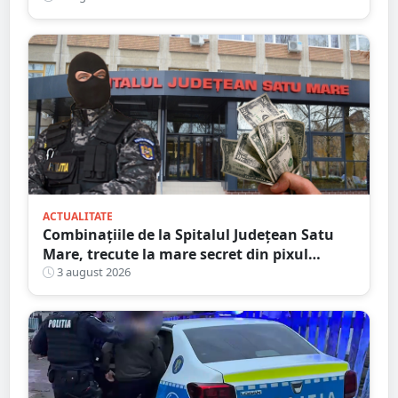
ACTUALITATE
Combinațiile de la Spitalul Județean Satu
Mare, trecute la mare secret din pixul
ministrului
3 august 2026