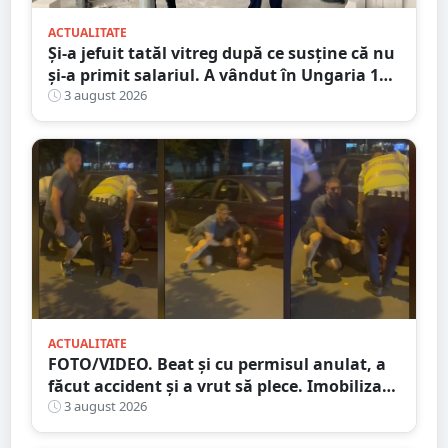
ACTUALITATE
Și-a jefuit tatăl vitreg după ce susține că nu
și-a primit salariul. A vândut în Ungaria 120
de role de vată și gresie de 7.000 de euro
3 august 2026
ACTUALITATE
FOTO/VIDEO. Beat și cu permisul anulat, a
făcut accident și a vrut să plece. Imobilizat
de trecători
3 august 2026