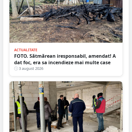
ACTUALITATE
FOTO. Sătmărean iresponsabil, amendat! A
dat foc, era sa incendieze mai multe case
3 august 2026