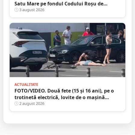
Satu Mare pe fondul Codului Roșu de
caniculă
3 august 2026
ACTUALITATE
FOTO/VIDEO. Două fete (15 și 16 ani), pe o
trotinetă electrică, lovite de o mașină
trotinetă lângă mall-ul NEPI
2 august 2026