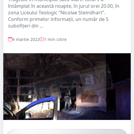
întâmplat în această noapte, în jurul orei 20.00, în
zona Liceului Teologic ”Nicolae Steindhart”.
Conform primelor informații, un număr de 5
subofițeri din ...
4 martie 2022
1 min citire