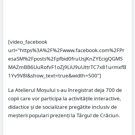
[video_facebook
url="https%3A%2F%2Fwww.facebook.com%2FPr
esaSM%2Fposts%2Fpfbid0fruUsjKnZYEcigQGMS
MAZmBB6UuRofvF1oZj9LiU9uUttrTC7x81urmxfB
1Yv9V8l&show_text=true&width=500"]
La Atelierul Moșului s-au înregistrat deja 700 de
copii care vor participa la activitățile interactive,
didactice și de socializare pregătite inclusiv de
meșterii populari prezenți la Târgul de Crăciun.