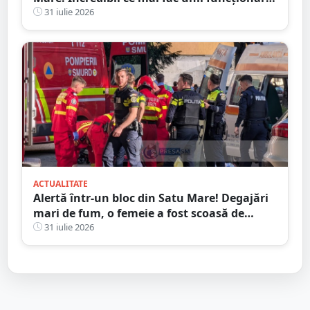
publici
31 iulie 2026
ACTUALITATE
Alertă într-un bloc din Satu Mare! Degajări
mari de fum, o femeie a fost scoasă de
Pompieri
31 iulie 2026