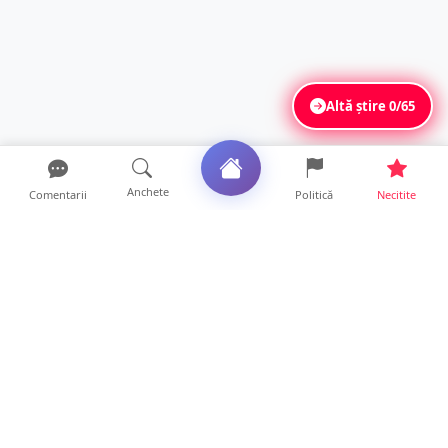
Altă știre
0/65
Anchete
Comentarii
Politică
Necitite
Ultimele articole
Polițist din Satu Mare, prins la volan cu 1,75
g/l alcool în...
19 ore • Locale
TOP Trapez lansează în premieră gardul
metalic „ZIG ZAG”. Ev...