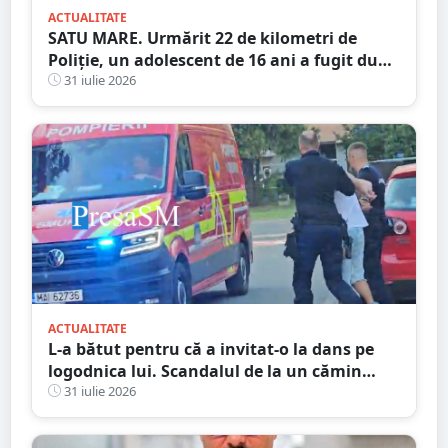
ACTUALITATE
SATU MARE. Urmărit 22 de kilometri de
Poliție, un adolescent de 16 ani a fugit după
ce a spulberat un stâlp
31 iulie 2026
ACTUALITATE
L-a bătut pentru că a invitat-o la dans pe
logodnica lui. Scandalul de la un cămin
cultural s-a încheiat cu condamnări și
31 iulie 2026
despăgubiri