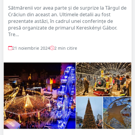
Sătmărenii vor avea parte și de surprize la Târgul de
Crăciun din aceast an. Ultimele detalii au fost
prezentate astăzi, în cadrul unei conferințe de
presă organizate de primarul Kereskényi Gábor.
Tre...
21 noiembrie 2024
2 min citire