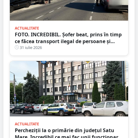
ACTUALITATE
FOTO. INCREDIBIL. Șofer beat, prins în timp
ce făcea transport ilegal de persoane și
reținut
31 iulie 2026
ACTUALITATE
Percheziții la o primărie din județul Satu
Mare. Incredibil ce mai fac unii funcționari