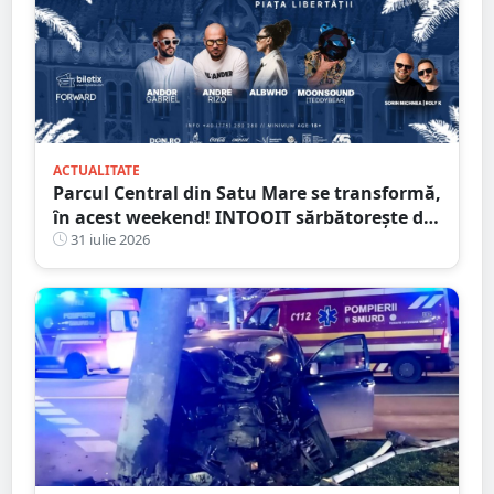
ACTUALITATE
Parcul Central din Satu Mare se transformă,
în acest weekend! INTOOIT sărbătorește doi
ani printr-un eveniment spectaculos
31 iulie 2026