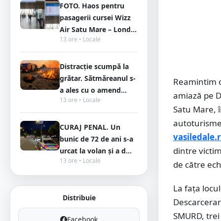
FOTO. Haos pentru
pasagerii cursei Wizz
Air Satu Mare – Lond...
13 ore • Locale
Distracție scumpă la
grătar. Sătmăreanul s-
Reamintim că
a ales cu o amend...
amiază pe DN
13 ore • Locale
Satu Mare, î
autoturisme
CURAJ PENAL. Un
vasiledale.
bunic de 72 de ani s-a
dintre victi
urcat la volan și a d...
13 ore • Locale
de către ech
La fața loc
Distribuie
Descarcerare
SMURD, trei 
Facebook