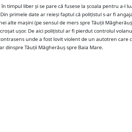
a în timpul liber și se pare că fusese la școala pentru a-l lua
in primele date ar reieși faptul că polițistul s-ar fi angaja
nei alte mașini (pe sensul de mers spre Tăuții Măgherăuș
acroșat ușor. De aici polițistul ar fi pierdut controlul volanu
ontrasens unde a fost lovit violent de un autotren care c
r dinspre Tăuții Măgherăuș spre Baia Mare.