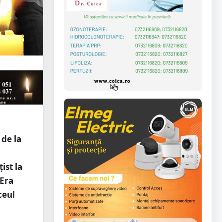
 de la
ist la
 Era
ceul