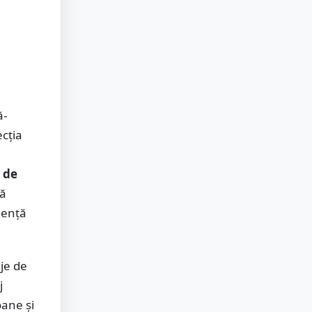
ă-
cția
e de
uă
iență
je de
j
oane și