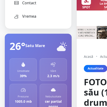
Contact
Vremea
26°
Satu Mare
Acasă
•
Actu
Actualitate
Umiditate
Vânt
39%
2.3 m/s
FOTO/
său (
Presiune
Nebulozitate
drumu
1005.0 mb
cer partial
noros