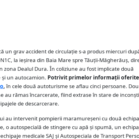
 un grav accident de circulație s-a produs miercuri dup
1C, la ieșirea din Baia Mare spre Tăuții-Măgherăuș, dire
n zona Dealul Dura. În coliziune au fost implicate două
 și un autocamion.
Potrivit primelor informații oferit
ro
,
în cele două autoturisme se aflau cinci persoane. Do
me au rămas încarcerate, fiind extrase în stare de inconșt
ipajele de descarcerare.
ului au intervenit pompierii maramureșeni cu două echipa
, o autospecială de stingere cu apă și spumă, un echipa
echipaje medicale SAJ și Autospeciala de Transport Pers