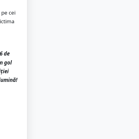
 pe cei
victima
6 de
un gol
ției
lumină!