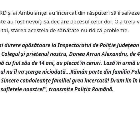
D și ai Ambulanței au încercat din răsputeri să îi salveze
ate au fost nevoiți să declare decesul celor doi. O a treia 
pital, starea acesteia de sănătate nu ridică probleme.
 și durere apăsătoare la Inspectoratul de Poliție Județean
Colegul și prietenul nostru, Danea Arrun Alexandru, de 4
.
ă cu fiul său de 14 ani, au plecat în ceruri. Lasă în urmă 
ul nu îl va șterge niciodată...Rămân parte din familia Poli
incere condoleanțe familiei greu încercată! Drum lin în 
sufletele noastre!”, transmite Poliția Română.