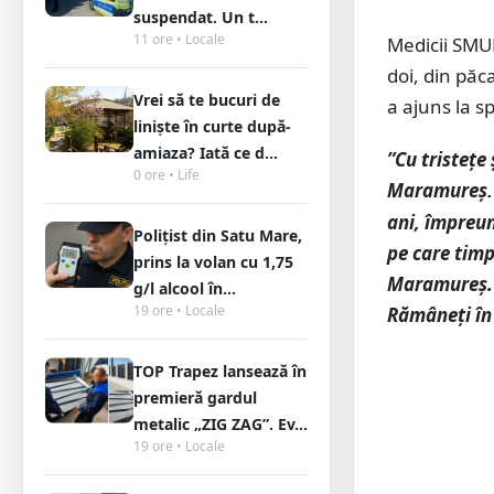
suspendat. Un t...
11 ore • Locale
Medicii SMUR
doi, din păc
Vrei să te bucuri de
a ajuns la s
liniște în curte după-
amiaza? Iată ce d...
”Cu tristețe
0 ore • Life
Maramureș
ani, împreun
Polițist din Satu Mare,
pe care timp
prins la volan cu 1,75
Maramureș. S
g/l alcool în...
19 ore • Locale
Rămâneți în 
TOP Trapez lansează în
premieră gardul
metalic „ZIG ZAG”. Ev...
19 ore • Locale