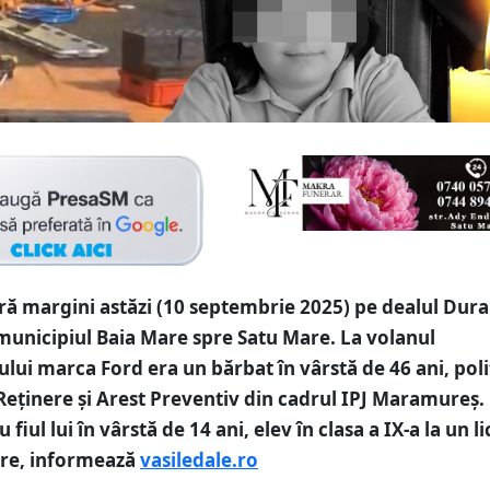
ră margini astăzi (10 septembrie 2025) pe dealul Dura
 municipiul Baia Mare spre Satu Mare. La volanul
lui marca Ford era un bărbat în vârstă de 46 ani, poliț
Reținere și Arest Preventiv din cadrul IPJ Maramureș.
fiul lui în vârstă de 14 ani, elev în clasa a IX-a la un li
are, informează
vasiledale.ro