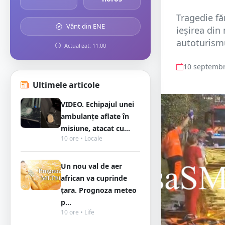
Tragedie fă
Vânt din ENE
ieșirea din
autoturismu
Actualizat: 11:00
10 septembr
Ultimele articole
VIDEO. Echipajul unei
ambulanțe aflate în
misiune, atacat cu...
10 ore • Locale
Un nou val de aer
african va cuprinde
țara. Prognoza meteo
p...
10 ore • Life