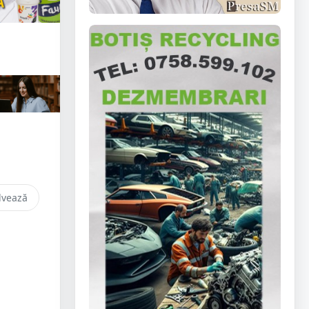
lvează