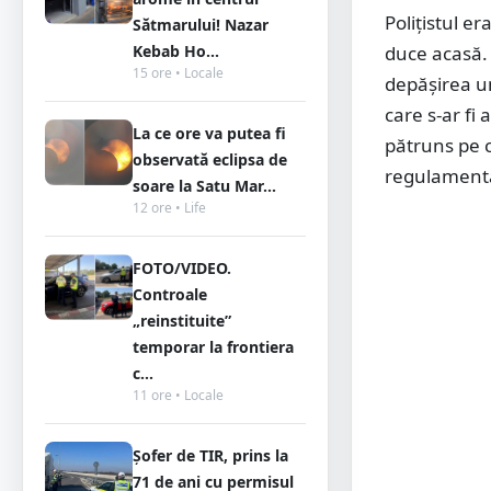
Polițistul er
Sătmarului! Nazar
Kebab Ho...
duce acasă. D
15 ore • Locale
depășirea u
care s-ar fi 
La ce ore va putea fi
pătruns pe c
observată eclipsa de
regulamenta
soare la Satu Mar...
12 ore • Life
FOTO/VIDEO.
Controale
„reinstituite”
temporar la frontiera
c...
11 ore • Locale
Șofer de TIR, prins la
71 de ani cu permisul