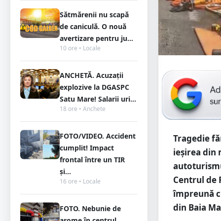
Sătmărenii nu scapă
de caniculă. O nouă
avertizare pentru ju...
10 ore • Locale
ANCHETĂ. Acuzații
explozive la DGASPC
Satu Mare! Salarii uri...
18 ore • Anchete
FOTO/VIDEO. Accident
Tragedie fă
cumplit! Impact
ieșirea din
frontal între un TIR
autoturismu
și...
Centrul de 
16 ore • Locale
împreună cu 
din Baia M
FOTO. Nebunie de
arome în centrul