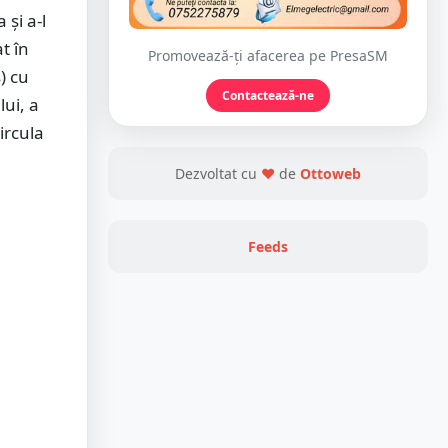
 și a-l
t în
Promovează-ți afacerea pe PresaSM
) cu
Contactează-ne
lui, a
ircula
Dezvoltat cu
❤
de
Ottoweb
Feeds