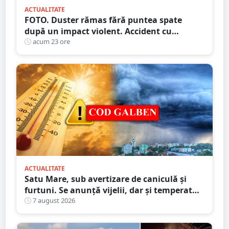
ACTUALITATE
FOTO. Duster rămas fără puntea spate
după un impact violent. Accident cu
implicarea unei mașini din Satu Mare
acum 23 ore
ACTUALITATE
Satu Mare, sub avertizare de caniculă și
furtuni. Se anunță vijelii, dar și temperaturi
ridicate. Avertizarea ANM
7 august 2026