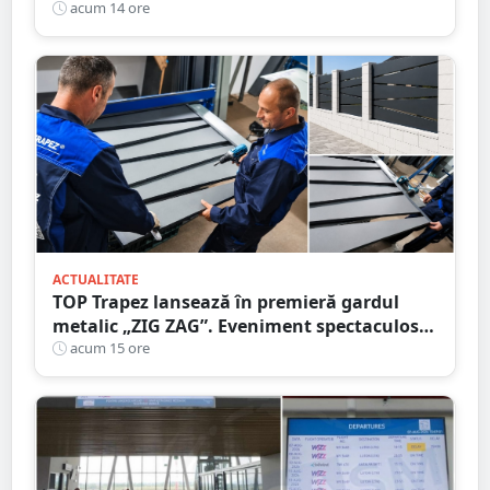
că circula pe contrasens
acum 14 ore
ACTUALITATE
TOP Trapez lansează în premieră gardul
metalic „ZIG ZAG”. Eveniment spectaculos
în Grădina Romei
acum 15 ore