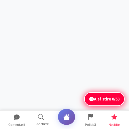
Altă știre
0/53
Anchete
Comentarii
Politică
Necitite