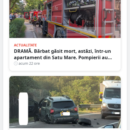
ACTUALITATE
DRAMĂ. Bărbat găsit mort, astăzi, într-un
apartament din Satu Mare. Pompierii au
spart ușa
acum 22 ore