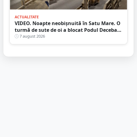
ACTUALITATE
VIDEO. Noapte neobișnuită în Satu Mare. O
turmă de sute de oi a blocat Podul Decebal.
Gest de apreciat al ciobanului
7 august 2026