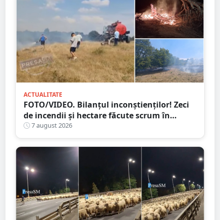
ACTUALITATE
FOTO/VIDEO. Bilanțul inconștienților! Zeci
de incendii și hectare făcute scrum în
județul Satu Mare
7 august 2026