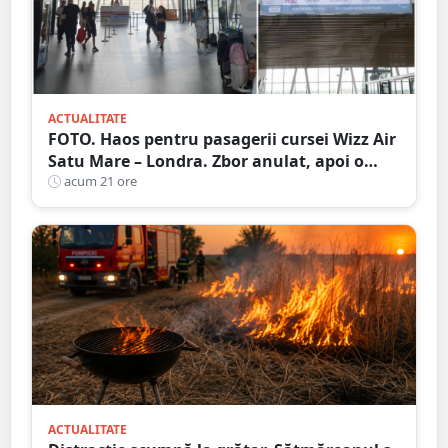
ACTUALITATE
FOTO. Haos pentru pasagerii cursei Wizz Air
Satu Mare – Londra. Zbor anulat, apoi o
nouă întârziere. Fără explicații clare
acum 21 ore
ACTUALITATE