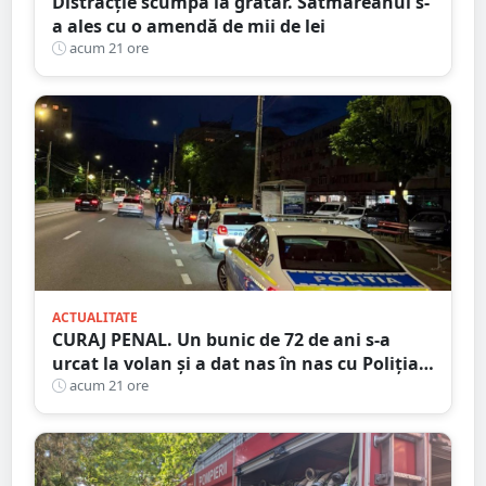
Distracție scumpă la grătar. Sătmăreanul s-
a ales cu o amendă de mii de lei
acum 21 ore
ACTUALITATE
CURAJ PENAL. Un bunic de 72 de ani s-a
urcat la volan și a dat nas în nas cu Poliția
Satu Mare
acum 21 ore