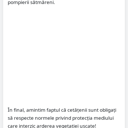
pompierii sătmăreni.
În final, amintim faptul că cetățenii sunt obligaţi
să respecte normele privind protecția mediului
care interzic arderea vegetației uscate!