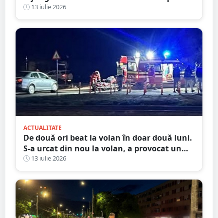
femeii, luați în plasament
13 iulie 2026
ACTUALITATE
De două ori beat la volan în doar două luni.
S-a urcat din nou la volan, a provocat un
accident și ajunge la închisoare
13 iulie 2026