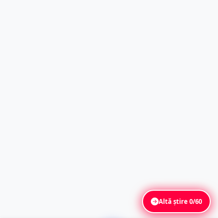
Altă știre
0/60