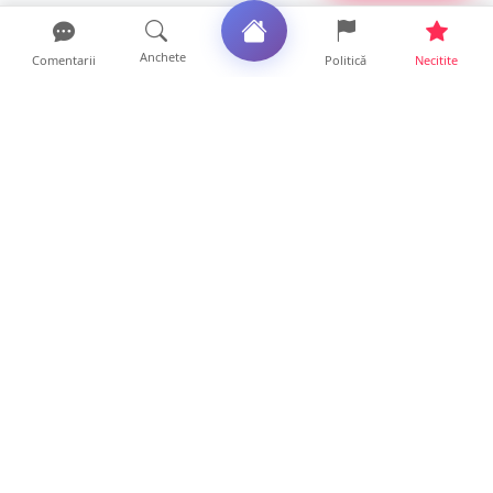
Anchete
Comentarii
Politică
Necitite
Ultimele articole
ANCHETĂ. Acuzații explozive la DGASPC
Satu Mare! Salarii uri...
18 ore • Anchete
FOTO/VIDEO. Accident cumplit! Impact
frontal între un TIR și...
16 ore • Locale
FOTO. Nebunie de arome în centrul
Sătmarului! Nazar Kebab Ho...
15 ore • Locale