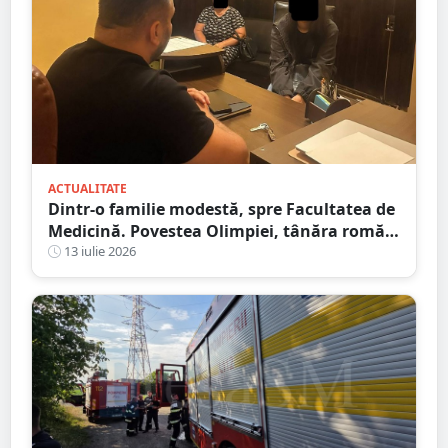
ACTUALITATE
Dintr-o familie modestă, spre Facultatea de
Medicină. Povestea Olimpiei, tânăra romă
care refuză să lase sărăcia să-i decidă
13 iulie 2026
viitorul