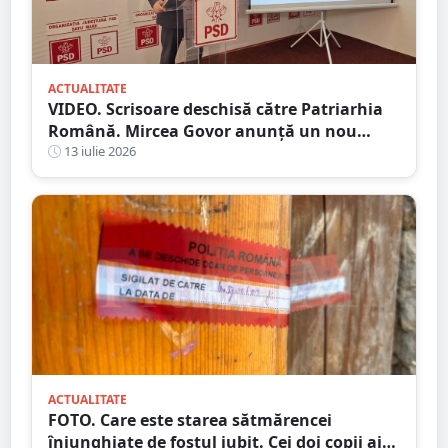
ACTUALITATE
VIDEO. Scrisoare deschisă către Patriarhia
Română. Mircea Govor anunță un nou
demers împotriva deputatului Adrian
13 iulie 2026
Cozma
ACTUALITATE
FOTO. Care este starea sătmărencei
înjunghiate de fostul iubit. Cei doi copii ai