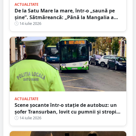
ACTUALITATE
De la Satu Mare la mare, într-o „saună pe
șine”. Sătmăreancă: „Până la Mangalia a
fost un calvar”
14 iulie 2026
ACTUALITATE
Scene șocante într-o stație de autobuz: un
șofer Transurban, lovit cu pumnii și stropit
cu spray lacrimogen
14 iulie 2026