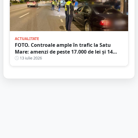
ACTUALITATE
FOTO. Controale ample în trafic la Satu
Mare: amenzi de peste 17.000 de lei și 14
certificate de înmatriculare reținute. Trei
13 iulie 2026
șoferi s-au ales cu dosare penale