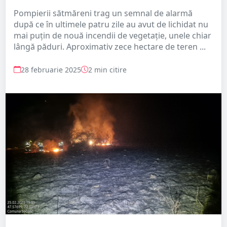
Pompierii sătmăreni trag un semnal de alarmă
după ce în ultimele patru zile au avut de lichidat nu
mai puțin de nouă incendii de vegetație, unele chiar
lângă păduri. Aproximativ zece hectare de teren ...
28 februarie 2025
2 min citire