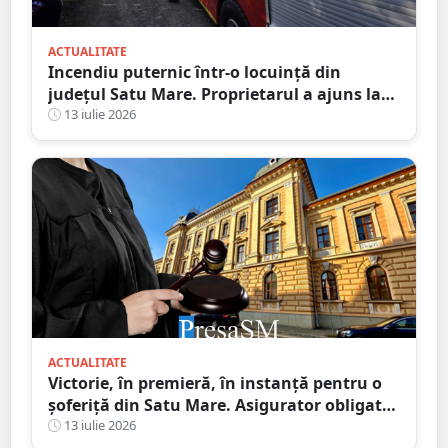
ACTUALITATE
Incendiu puternic într-o locuință din
județul Satu Mare. Proprietarul a ajuns la
spital după ce a inhalat fum
13 iulie 2026
ACTUALITATE
Victorie, în premieră, în instanță pentru o
șoferiță din Satu Mare. Asigurator obligat
să plătească integral daunele morale
13 iulie 2026