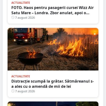
ACTUALITATE
FOTO. Haos pentru pasagerii cursei Wizz Air
Satu Mare – Londra. Zbor anulat, apoi o
nouă întârziere. Fără explicații clare
7 august 2026
ACTUALITATE
Distracție scumpă la grătar. Sătmăreanul s-
a ales cu o amendă de mii de lei
7 august 2026