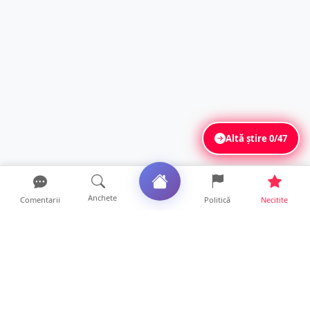
Altă știre
0/47
Anchete
Comentarii
Politică
Necitite
Ultimele articole
Mesaj emoționant al unei mame pentru
medicii de la Spitalul ...
17 ore • Locale