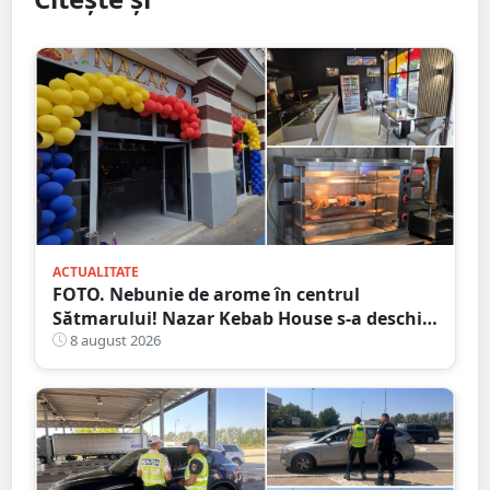
ACTUALITATE
FOTO. Nebunie de arome în centrul
Sătmarului! Nazar Kebab House s-a deschis
cu șaorma la 20 de lei
8 august 2026