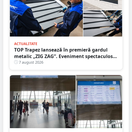
ACTUALITATE
TOP Trapez lansează în premieră gardul
metalic „ZIG ZAG”. Eveniment spectaculos
în Grădina Romei
7 august 2026