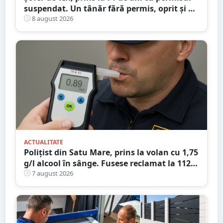
suspendat. Un tânăr fără permis, oprit și el
la Petea
8 august 2026
ACTUALITATE
Polițist din Satu Mare, prins la volan cu 1,75
g/l alcool în sânge. Fusese reclamat la 112
că circula pe contrasens
7 august 2026