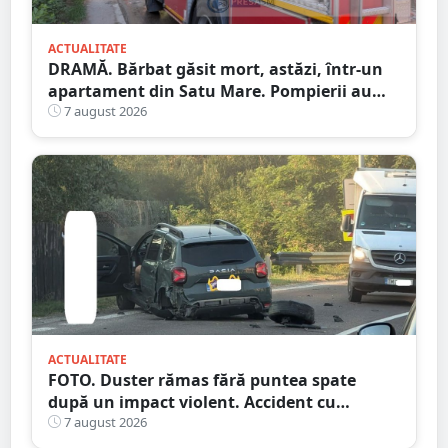
ACTUALITATE
DRAMĂ. Bărbat găsit mort, astăzi, într-un
apartament din Satu Mare. Pompierii au
spart ușa
7 august 2026
ACTUALITATE
FOTO. Duster rămas fără puntea spate
după un impact violent. Accident cu
implicarea unei mașini din Satu Mare
7 august 2026