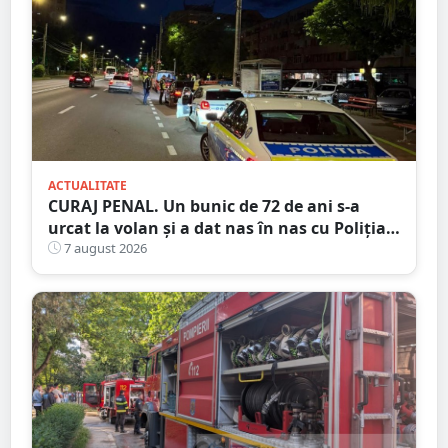
ACTUALITATE
CURAJ PENAL. Un bunic de 72 de ani s-a
urcat la volan și a dat nas în nas cu Poliția
Satu Mare
7 august 2026