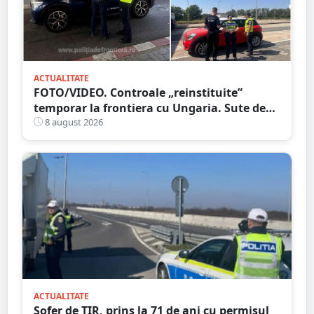
ACTUALITATE
FOTO/VIDEO. Controale „reinstituite”
temporar la frontiera cu Ungaria. Sute de
persoane și mașini, verificate în județul
8 august 2026
Satu Mare
ACTUALITATE
Șofer de TIR, prins la 71 de ani cu permisul