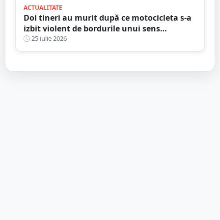
ACTUALITATE
Doi tineri au murit după ce motocicleta s-a
izbit violent de bordurile unui sens
giratoriu. Tragedie în județul vecin
25 iulie 2026