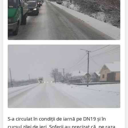
S-a circulat în condiții de iarnă pe DN19 și în
cursul zilei de ieri. Șoferii au precizat că, pe raza