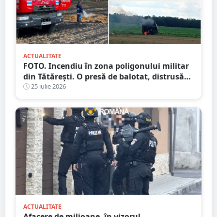
ACTUALITATE
FOTO. Incendiu în zona poligonului militar
din Tătărești. O presă de balotat, distrusă
complet! Flăcările s-au extins
25 iulie 2026
ACTUALITATE
Afacere de milioane, în vizorul