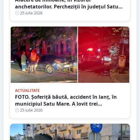
anchetatorilor. Percheziții în județul Satu
Mare, mai multe rețineri
25 iulie 2026
ACTUALITATE
FOTO. Șoferiță băută, accident în lanț, în
municipiul Satu Mare. A lovit trei
autoturisme în miez de noapte
25 iulie 2026