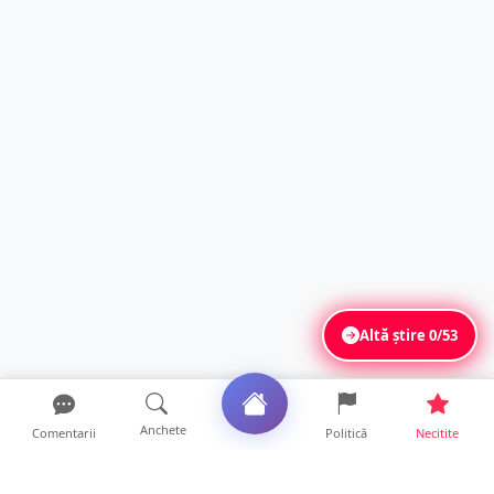
Altă știre
0/53
Anchete
Comentarii
Politică
Necitite