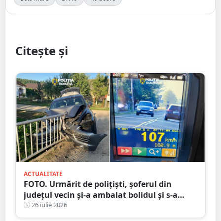
Citește și
ACTUALITATE
FOTO. Urmărit de polițiști, șoferul din
județul vecin și-a ambalat bolidul și s-a
oprit într-un cap de pod. Apoi a luat-o la
26 iulie 2026
fugă