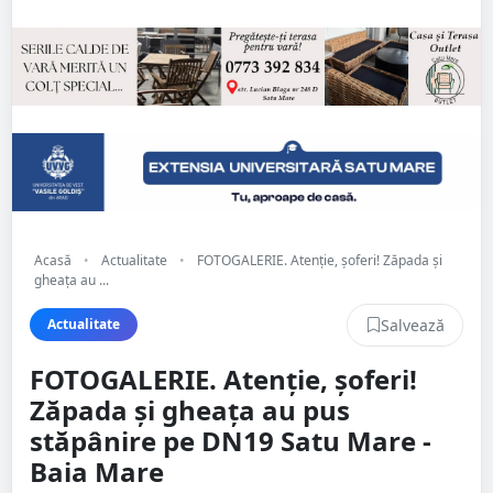
Acasă
•
Actualitate
•
FOTOGALERIE. Atenție, șoferi! Zăpada și
gheața au ...
Salvează
Actualitate
FOTOGALERIE. Atenție, șoferi!
Zăpada și gheața au pus
stăpânire pe DN19 Satu Mare -
Baia Mare