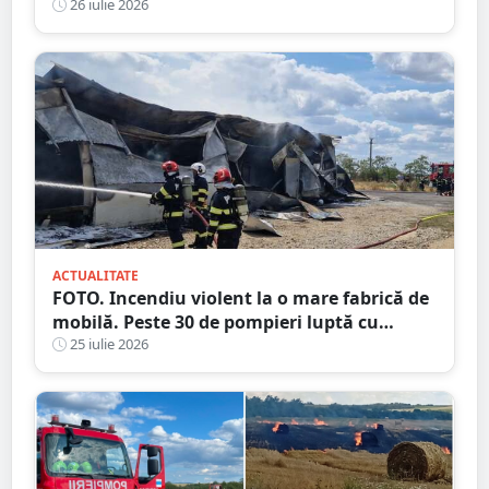
următoare
26 iulie 2026
ACTUALITATE
FOTO. Incendiu violent la o mare fabrică de
mobilă. Peste 30 de pompieri luptă cu
flăcările, județul vecin
25 iulie 2026