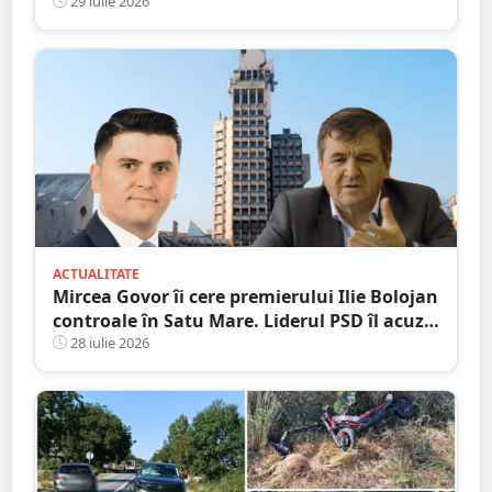
radicală
29 iulie 2026
ACTUALITATE
Mircea Govor îi cere premierului Ilie Bolojan
controale în Satu Mare. Liderul PSD îl acuză
pe Adrian Cozma de presiuni politice și cere
28 iulie 2026
verificări ample