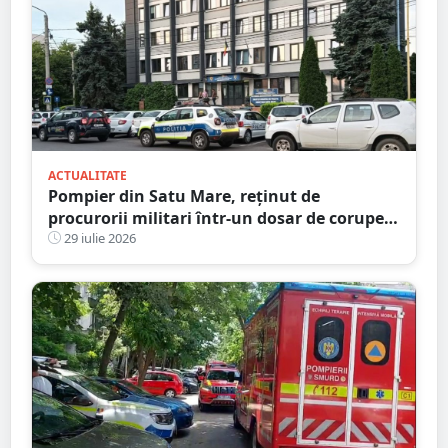
ACTUALITATE
Pompier din Satu Mare, reținut de
procurorii militari într-un dosar de corupere
sexuală a minorilor. Este și antrenor la un
29 iulie 2026
club sportiv