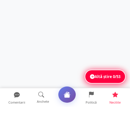
Altă știre
0/53
Anchete
Comentarii
Politică
Necitite
Ultimele articole