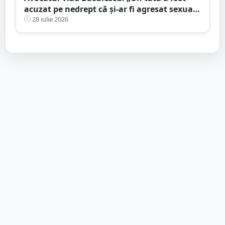
acuzat pe nedrept că și-ar fi agresat sexual
fiica. Viața lui s-a prăbușit înainte ca
28 iulie 2026
justiția să se pronunțe”