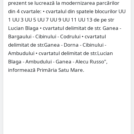
prezent se lucrează la modernizarea parcărilor
din 4 cvartale: • cvartalul din spatele blocurilor UU
1 UU 3 UU 5 UU 7 UU 9 UU 11 UU 13 de pe str
Lucian Blaga • cvartatul delimitat de str. Ganea -
Bargaului - Cibinului - Codrului • cvartatul
delimitat de str.Ganea - Dorna - Cibinului -
Ambudului • cvartatul delimitat de str.Lucian
Blaga - Ambudului - Ganea - Alecu Russo",
informează Primăria Satu Mare.