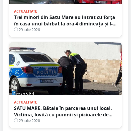
ACTUALITATE
Trei minori din Satu Mare au intrat cu forța
în casa unui bărbat la ora 4 dimineața și l-
au bătut
29 iulie 2026
ACTUALITATE
SATU MARE. Bătaie în parcarea unui local.
Victima, lovită cu pumnii și picioarele de
trei agresori
29 iulie 2026