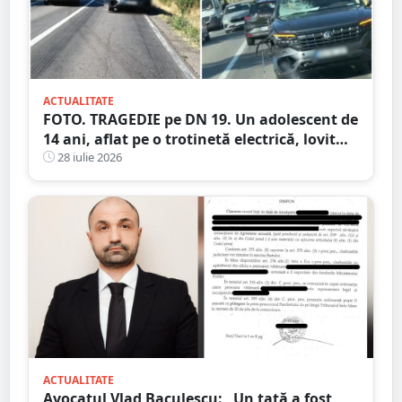
ACTUALITATE
FOTO. TRAGEDIE pe DN 19. Un adolescent de
14 ani, aflat pe o trotinetă electrică, lovit
mortal de o mașină
28 iulie 2026
ACTUALITATE
Avocatul Vlad Baculescu: „Un tată a fost