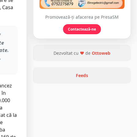
are se
, Casa
Promovează-ți afacerea pe PresaSM
Contactează-ne
f
te
ate.
Dezvoltat cu
❤
de
Ottoweb
,
Feeds
rancez
 în
0.000
ua
at că la
de
rba