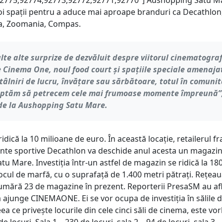
92775,92774,92773,92772,92771,92770"] Aushopping Satu M
oi spații pentru a aduce mai aproape branduri ca Decathlon
a, Zoomania, Compas.
te alte surprize de dezvăluit despre viitorul cinematogra
 Cinema One, noul food court și spațiile speciale amenaja
tâlniri de lucru, învățare sau sărbătoare, totul în comunit
eptăm să petrecem cele mai frumoase momente împreună”
de la Aushopping Satu Mare.
 ridică la 10 milioane de euro. În această locație, retailerul f
te sportive Decathlon va deschide anul acesta un magazin
tu Mare. Investiția într-un astfel de magazin se ridică la 18
tocul de marfă, cu o suprafață de 1.400 metri pătrați. Rețea
mără 23 de magazine în prezent. Reporterii PresaSM au afl
 ajunge CINEMAONE. Ei se vor ocupa de investiția în sălile 
ea ce privește locurile din cele cinci săli de cinema, este vo