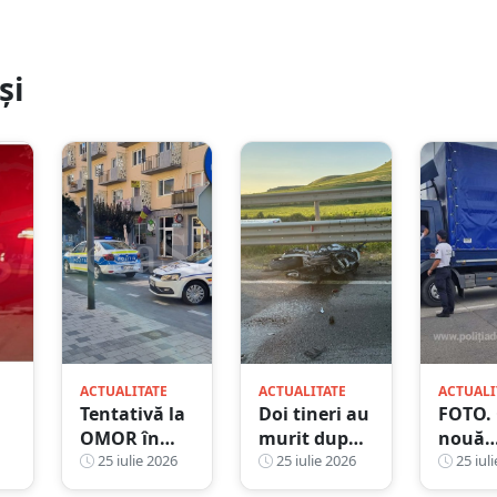
și
ACTUALITATE
ACTUALITATE
ACTUALI
Tentativă la
Doi tineri au
FOTO.
OMOR în
murit după
nouă
Satu Mare.
25 iulie 2026
ce
25 iulie 2026
mobili
25 iuli
Instructor
motocicleta
la fron