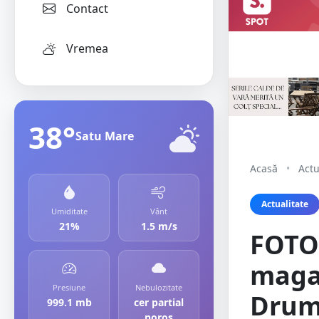
Contact
Vremea
38°
Satu Mare
Acasă
•
Actu
Actualitate
Umiditate
Vânt
21%
1.5 m/s
FOTO
magaz
Presiune
Nebulozitate
Drumu
999.1 mb
cer partial
noros