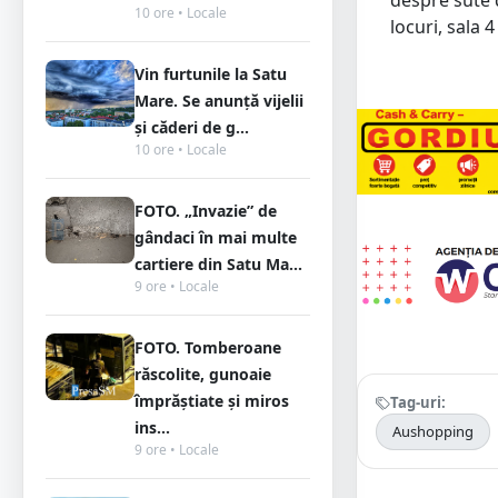
despre sute d
10 ore • Locale
locuri, sala 4
Vin furtunile la Satu
Mare. Se anunță vijelii
și căderi de g...
10 ore • Locale
FOTO. „Invazie” de
gândaci în mai multe
cartiere din Satu Ma...
9 ore • Locale
FOTO. Tomberoane
răscolite, gunoaie
împrăștiate și miros
Tag-uri:
ins...
Aushopping
9 ore • Locale