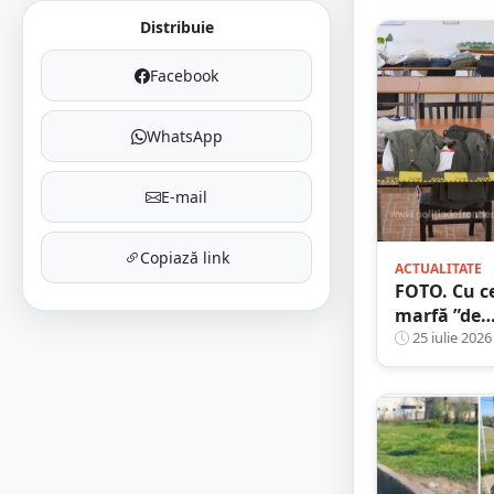
lanț, în
Distribuie
municipiul
Satu Mare.
Facebook
lovit trei
autoturis
în miez de
WhatsApp
noapte
E-mail
Copiază link
ACTUALITATE
FOTO. Cu c
marfă ”de
fițe” a fost
25 iulie 2026
prins un
șofer pe
șoselele
județului
Satu Mare