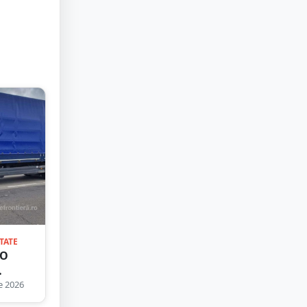
TATE
 O
zare
e 2026
tiera