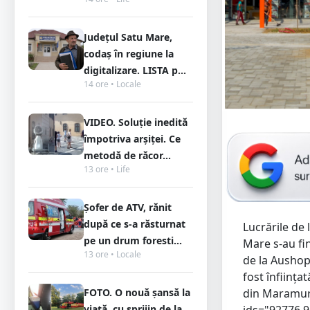
Județul Satu Mare,
codaș în regiune la
digitalizare. LISTA p...
14 ore • Locale
VIDEO. Soluție inedită
împotriva arșiței. Ce
metodă de răcor...
13 ore • Life
Șofer de ATV, rănit
după ce s-a răsturnat
Lucrările de
pe un drum foresti...
Mare s-au fin
13 ore • Locale
de la Ausho
fost înființa
FOTO. O nouă șansă la
din Maramure
viață, cu sprijin de la