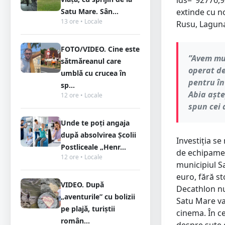
ids="92776,
Satu Mare. Sân...
extinde cu n
13 ore • Locale
Rusu, Lagun
FOTO/VIDEO. Cine este
”Avem mul
sătmăreanul care
operat de
umblă cu crucea în
pentru în
sp...
Abia așt
12 ore • Locale
spun cei 
Unde te poți angaja
după absolvirea Școlii
Investiția se
Postliceale „Henr...
de echipamen
12 ore • Locale
municipiul Sa
euro, fără s
VIDEO. După
Decathlon nu
„aventurile” cu bolizii
Satu Mare va
pe plajă, turiștii
cinema. În ce
român...