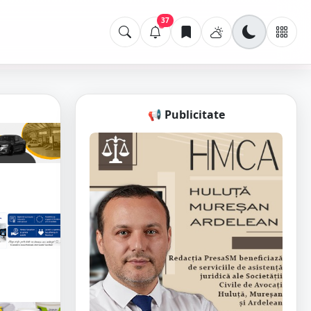
37
📢 Publicitate