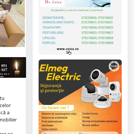
atu
 celor
că a
mobilier