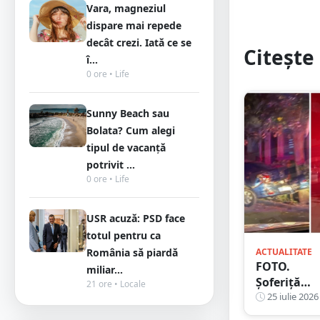
Vara, magneziul
dispare mai repede
decât crezi. Iată ce se
Citește 
î...
0 ore • Life
Sunny Beach sau
Bolata? Cum alegi
tipul de vacanță
potrivit ...
0 ore • Life
USR acuză: PSD face
totul pentru ca
România să piardă
ACTUALITATE
FOTO.
miliar...
Șoferiță
21 ore • Locale
băută,
25 iulie 2026
accident în