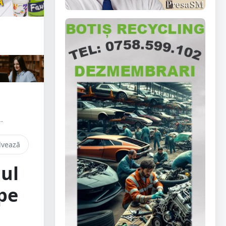
.
lvează
ul
pe