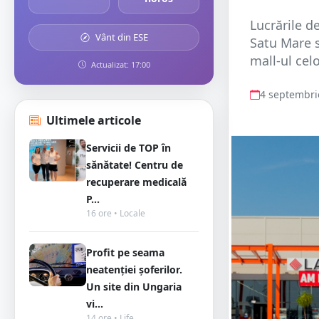
Lucrările d
Vânt din ESE
Satu Mare s
mall-ul cel
Actualizat: 17:00
4 septembri
Ultimele articole
Servicii de TOP în
sănătate! Centru de
recuperare medicală
P...
16 ore • Locale
Profit pe seama
neatenției șoferilor.
Un site din Ungaria
vi...
14 ore • Life