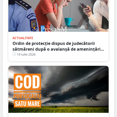
ACTUALITATE
Ordin de protecție dispus de judecătorii
sătmăreni după o avalanșă de amenințări
online. Răzbunarea unui fiu pe amanta
19 iulie 2026
tatălui infidel