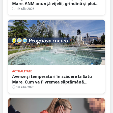
Mare. ANM anunță vijelii, grindină și ploi
torențiale
19 iulie 2026
ACTUALITATE
Averse și temperaturi în scădere la Satu
Mare. Cum va fi vremea săptămână
următoare
19 iulie 2026