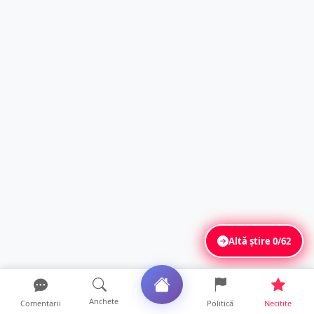
Altă știre
0/62
Anchete
Comentarii
Politică
Necitite