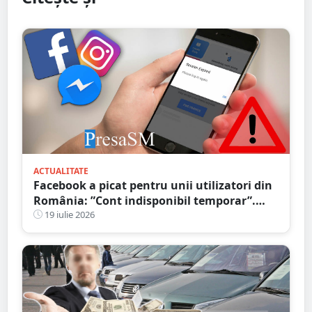
ACTUALITATE
Facebook a picat pentru unii utilizatori din
România: ”Cont indisponibil temporar”.
Probleme și în alte țări
19 iulie 2026