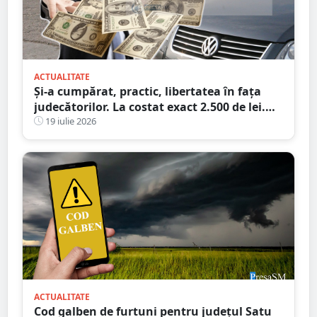
ACTUALITATE
Și-a cumpărat, practic, libertatea în fața
judecătorilor. La costat exact 2.500 de lei.
Victima a plătit cheltuielile de judecată
19 iulie 2026
ACTUALITATE
Cod galben de furtuni pentru județul Satu