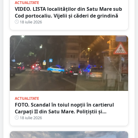
ACTUALITATE
VIDEO. LISTA localităților din Satu Mare sub
Cod portocaliu. Vijelii și căderi de grindină
18 iulie 2026
ACTUALITATE
FOTO. Scandal în toiul nopții în cartierul
Carpați II din Satu Mare. Polițiștii și
jandarmii au intervenit după un apel la 112
18 iulie 2026