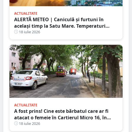
ACTUALITATE
ALERTĂ METEO | Caniculă și furtuni în
același timp la Satu Mare. Temperaturi
extreme și avertizări de vijelii și grindină
18 iulie 2026
ACTUALITATE
A fost prins! Cine este bărbatul care ar fi
atacat o femeie în Cartierul Micro 16, în
plină zi, pe stradă
18 iulie 2026