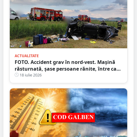
ACTUALITATE
FOTO. Accident grav în nord-vest. Mașină
răsturnată, șase persoane rănite, între care
doi copii
18 iulie 2026