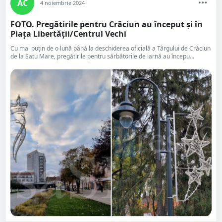
AC
4 noiembrie 2024
FOTO. Pregătirile pentru Crăciun au început și în
Piața Libertății/Centrul Vechi
Cu mai puțin de o lună până la deschiderea oficială a Târgului de Crăciun
de la Satu Mare, pregătirile pentru sărbătorile de iarnă au începu...