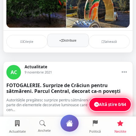
Distribuie
Citește
Salvează
Actualitate
AC
9 noiembrie 2021
FOTOGALERIE. Surprize de Crăciun pentru
sătmăreni. Parcul Central, decorat ca-n povești
Autoritățile pregătesc surprize pentru sătmăreni de acest Crăciun. O
Altă știre
0/64
parte din elementele decorative luminoase care vor înfrumuseța zona
cen...
Anchete
Actualitate
Politică
Necitite