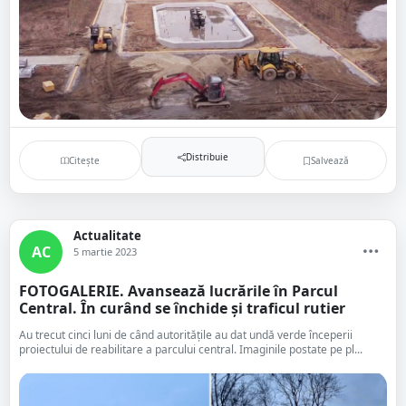
Distribuie
Citește
Salvează
Actualitate
AC
5 martie 2023
FOTOGALERIE. Avansează lucrările în Parcul
Central. În curând se închide și traficul rutier
Au trecut cinci luni de când autoritățile au dat undă verde începerii
proiectului de reabilitare a parcului central. Imaginile postate pe pl...