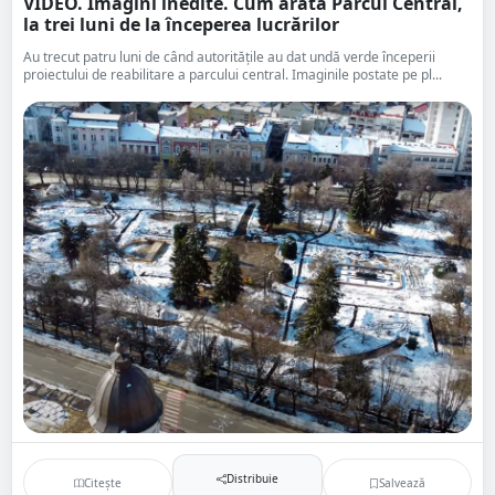
VIDEO. Imagini inedite. Cum arată Parcul Central,
la trei luni de la începerea lucrărilor
Au trecut patru luni de când autoritățile au dat undă verde începerii
proiectului de reabilitare a parcului central. Imaginile postate pe pl...
Distribuie
Citește
Salvează