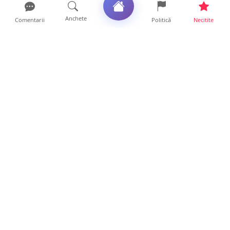
Anchete
Comentarii
Politică
Necitite
Ultimele articole
TOP Trapez lansează în premieră gardul
metalic „ZIG ZAG”. Ev...
19 ore • Locale
FOTO. Haos pentru pasagerii cursei Wizz Air
Satu Mare – Lond...
13 ore • Locale
Distracție scumpă la grătar. Sătmăreanul s-a
ales cu o amend...
13 ore • Locale
CURAJ PENAL. Un bunic de 72 de ani s-a