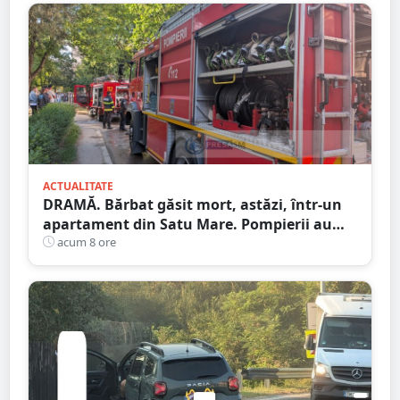
ACTUALITATE
DRAMĂ. Bărbat găsit mort, astăzi, într-un
apartament din Satu Mare. Pompierii au
spart ușa
acum 8 ore