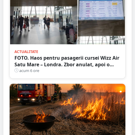
ACTUALITATE
FOTO. Haos pentru pasagerii cursei Wizz Air
Satu Mare – Londra. Zbor anulat, apoi o
nouă întârziere. Fără explicații clare
acum 6 ore