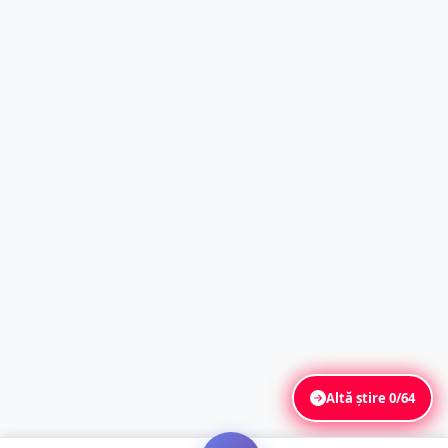
Altă știre
0/64