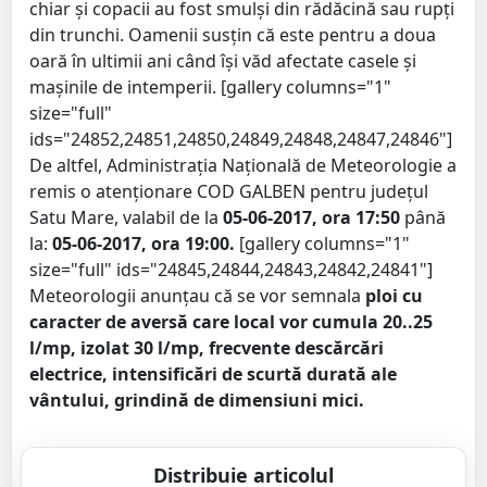
chiar și copacii au fost smulși din rădăcină sau rupți
din trunchi. Oamenii susțin că este pentru a doua
oară în ultimii ani când își văd afectate casele și
mașinile de intemperii. [gallery columns="1"
size="full"
ids="24852,24851,24850,24849,24848,24847,24846"]
De altfel, Administrația Națională de Meteorologie a
remis o atenționare COD GALBEN pentru județul
Satu Mare, valabil de la
05-06-2017, ora 17:50
până
la:
05-06-2017, ora 19:00.
[gallery columns="1"
size="full" ids="24845,24844,24843,24842,24841"]
Meteorologii anunțau că se vor semnala
ploi cu
caracter de aversă care local vor cumula 20..25
l/mp, izolat 30 l/mp, frecvente descărcări
electrice, intensificări de scurtă durată ale
vântului, grindină de dimensiuni mici.
Distribuie articolul