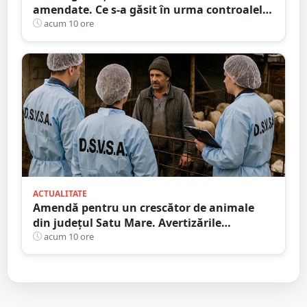
amendate. Ce s-a găsit în urma controalelor
DSVSA
acum 10 ore
ACTUALITATE
Amendă pentru un crescător de animale
din județul Satu Mare. Avertizările
transmise de DSVSA
acum 10 ore