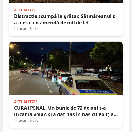
ACTUALITATE
Distracție scumpă la grătar. Sătmăreanul s-
a ales cu o amendă de mii de lei
acum 6 ore
ACTUALITATE
CURAJ PENAL. Un bunic de 72 de ani s-a
urcat la volan și a dat nas în nas cu Poliția
Satu Mare
acum 6 ore