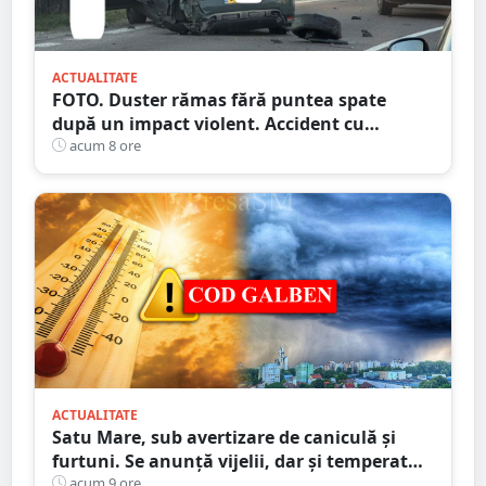
ACTUALITATE
FOTO. Duster rămas fără puntea spate
după un impact violent. Accident cu
implicarea unei mașini din Satu Mare
acum 8 ore
ACTUALITATE
Satu Mare, sub avertizare de caniculă și
furtuni. Se anunță vijelii, dar și temperaturi
ridicate. Avertizarea ANM
acum 9 ore