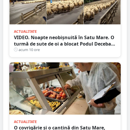
ACTUALITATE
VIDEO. Noapte neobișnuită în Satu Mare. O
turmă de sute de oi a blocat Podul Decebal.
Gest de apreciat al ciobanului
acum 10 ore
ACTUALITATE
O covrigărie și o cantină din Satu Mare,