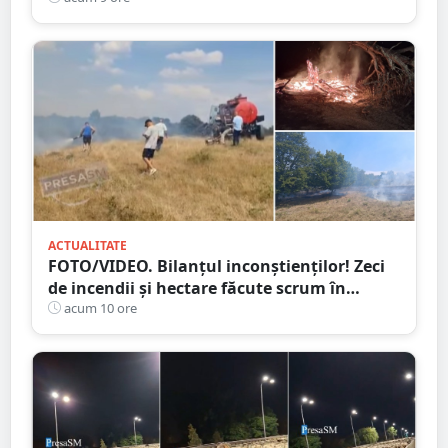
ACTUALITATE
FOTO/VIDEO. Bilanțul inconștienților! Zeci
de incendii și hectare făcute scrum în
județul Satu Mare
acum 10 ore