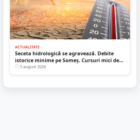
ACTUALITATE
Seceta hidrologică se agravează. Debite
istorice minime pe Someș. Cursuri mici de
ape au secat
5 august 2026