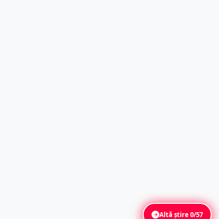
Altă știre
0/57