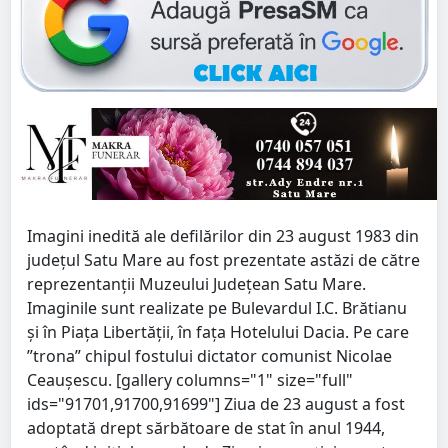
Imagini inedită ale defilărilor din 23 august 1983 din
județul Satu Mare au fost prezentate astăzi de către
reprezentanții Muzeului Județean Satu Mare.
Imaginile sunt realizate pe Bulevardul I.C. Brătianu
și în Piața Libertății, în fața Hotelului Dacia. Pe care
”trona” chipul fostului dictator comunist Nicolae
Ceaușescu. [gallery columns="1" size="full"
ids="91701,91700,91699"] Ziua de 23 august a fost
adoptată drept sărbătoare de stat în anul 1944,