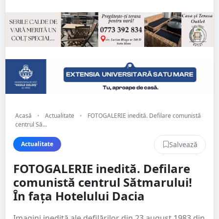
Acasă
•
Actualitate
•
FOTOGALERIE inedită. Defilare comunistă
centrul Să...
Salvează
Actualitate
FOTOGALERIE inedită. Defilare
comunistă centrul Sătmarului!
În fața Hotelului Dacia
Imagini inedită ale defilărilor din 23 august 1983 din