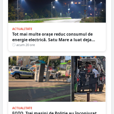
ACTUALITATE
Tot mai multe orașe reduc consumul de
energie electrică. Satu Mare a luat deja
măsuri. Cu ce soluții au venit ceilalți
acum 20 ore
primari
ACTUALITATE
FOTO. Trei mașini de Poliție au înconjurat