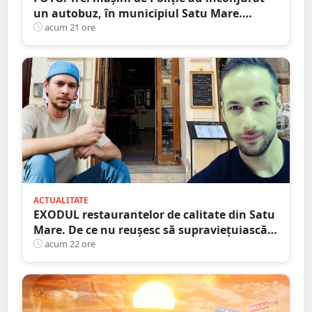
un autobuz, în municipiul Satu Mare.
Ambulanța, la fața locului
acum 21 ore
ACTUALITATE
EXODUL restaurantelor de calitate din Satu
Mare. De ce nu reușesc să supraviețuiască
localurile cu adevărat speciale?
acum 22 ore