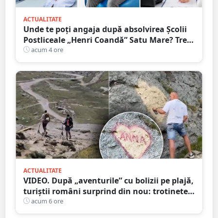
ACTUALITATE
Unde te poți angaja după absolvirea Școlii
Postliceale „Henri Coandă” Satu Mare? Trei
calificări medicale, numeroase oportunități
acum 4 ore
de carieră
ACTUALITATE
VIDEO. După „aventurile” cu bolizii pe plajă,
turiștii români surprind din nou: trotinete
pe Bucegi și declarații de dragoste pe stânci
acum 6 ore