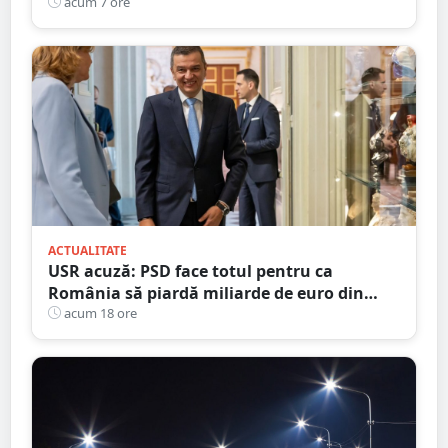
cartier al Sătmarului
acum 7 ore
ACTUALITATE
USR acuză: PSD face totul pentru ca
România să piardă miliarde de euro din
PNRR
acum 18 ore