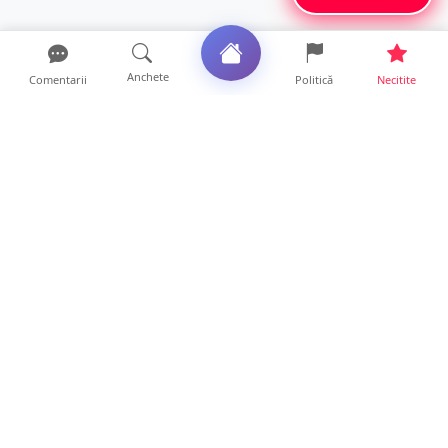
Anchete
Comentarii
Politică
Necitite
Ultimele articole
Profit pe seama neatenției șoferilor. Un site
din Ungaria vi...
14 ore • Life
Județul Satu Mare, codaș în regiune la
digitalizare. LISTA p...
14 ore • Locale
VIDEO. Soluție inedită împotriva arșiței. Ce
metodă de răcor...
13 ore • Life