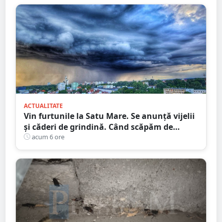
ACTUALITATE
Vin furtunile la Satu Mare. Se anunță vijelii
și căderi de grindină. Când scăpăm de
caniculă
acum 6 ore