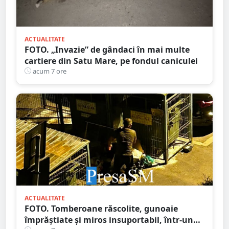
ACTUALITATE
FOTO. „Invazie” de gândaci în mai multe
cartiere din Satu Mare, pe fondul caniculei
acum 7 ore
ACTUALITATE
FOTO. Tomberoane răscolite, gunoaie
împrăștiate și miros insuportabil, într-un