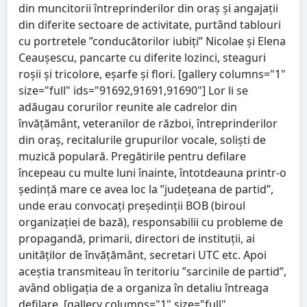
din muncitorii întreprinderilor din oraş și angajații
din diferite sectoare de activitate, purtând tablouri
cu portretele ”conducătorilor iubiți” Nicolae şi Elena
Ceauşescu, pancarte cu diferite lozinci, steaguri
roşii şi tricolore, eşarfe și flori. [gallery columns="1"
size="full" ids="91692,91691,91690"] Lor li se
adăugau corurilor reunite ale cadrelor din
învăţământ, veteranilor de război, întreprinderilor
din oraş, recitalurile grupurilor vocale, soliști de
muzică populară. Pregătirile pentru defilare
începeau cu multe luni înainte, întotdeauna printr-o
ședință mare ce avea loc la ”județeana de partid”,
unde erau convocați președinții BOB (biroul
organizației de bază), responsabilii cu probleme de
propagandă, primarii, directori de instituții, ai
unităților de învățământ, secretari UTC etc. Apoi
aceștia transmiteau în teritoriu ”sarcinile de partid”,
având obligația de a organiza în detaliu întreaga
defilare. [gallery columns="1" size="full"