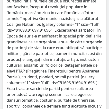
purtând inițial numele de Ziua insurecției armate
antifasciste, începutul revoluției populare în
România, marcând ziua în care România a întors
armele împotriva Germaniei naziste şi s-a alăturat
Coaliţiei Naţiunilor. [gallery columns="1" size="full"
ids="91698,91697,91696"] Exacerbarea sărbătorii în
Epoca de aur s-a manifestat în special prin defilările
grandioase ce se organizau anual de către organele
de partid și de stat, la care erau obligați să participe
militarii, gărzile patriotice, oamenii muncii, scoși din
producție, angajații din instituții, artiști, instructori
culturali, ansambluri folclorice, detașamentele de
elevi PTAP (Pregătirea Tineretului pentru Apărarea
Patriei), studenți, pionieri, şoimii patriei. [gallery
columns="1" size="full" ids="91695,91694,91693"]
Erau trasate sarcini de partid pentru realizarea
unor adevărate regii și scenarii, care alegorice,
dansuri tematice, costume, purtate de tineri sau
sportivi, coloanele de defilare fiind alcătuite inclusiv