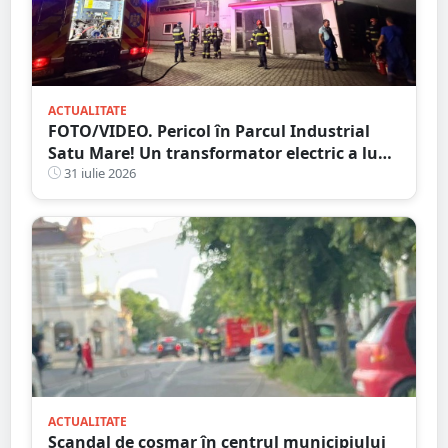
ACTUALITATE
FOTO/VIDEO. Pericol în Parcul Industrial
Satu Mare! Un transformator electric a luat
foc, intervenție de amploare a pompierilor
31 iulie 2026
ACTUALITATE
Scandal de coșmar în centrul municipiului