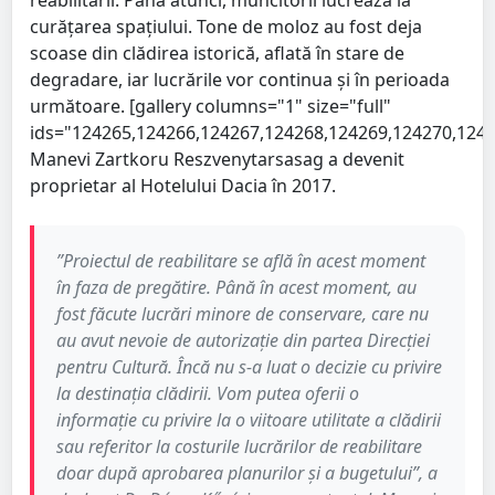
reabilitării. Până atunci, muncitorii lucrează la
curățarea spațiului. Tone de moloz au fost deja
scoase din clădirea istorică, aflată în stare de
degradare, iar lucrările vor continua și în perioada
următoare. [gallery columns="1" size="full"
ids="124265,124266,124267,124268,124269,124270,1242
Manevi Zartkoru Reszvenytarsasag a devenit
proprietar al Hotelului Dacia în 2017.
”Proiectul de reabilitare se află în acest moment
în faza de pregătire. Până în acest moment, au
fost făcute lucrări minore de conservare, care nu
au avut nevoie de autorizație din partea Direcției
pentru Cultură. Încă nu s-a luat o decizie cu privire
la destinația clădirii. Vom putea oferii o
informație cu privire la o viitoare utilitate a clădirii
sau referitor la costurile lucrărilor de reabilitare
doar după aprobarea planurilor și a bugetului”, a