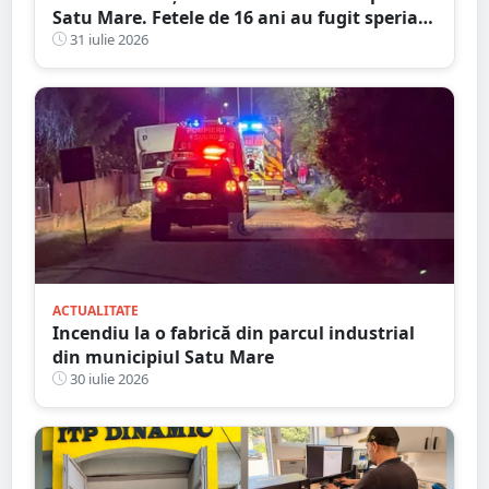
Satu Mare. Fetele de 16 ani au fugit speriate
și au aruncat cu scaune din cauza câinilor
31 iulie 2026
și amenințărilor
ACTUALITATE
Incendiu la o fabrică din parcul industrial
din municipiul Satu Mare
30 iulie 2026