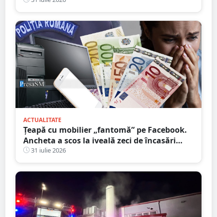
Pompieri
ACTUALITATE
Țeapă cu mobilier „fantomă” pe Facebook.
Ancheta a scos la iveală zeci de încasări
suspecte în conturile femeii condamnate
31 iulie 2026