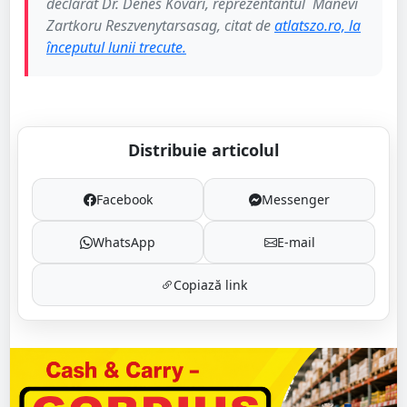
declarat Dr. Dénes Kővári, reprezentantul Manevi
Zartkoru Reszvenytarsasag, citat de
atlatszo.ro, la
începutul lunii trecute.
Distribuie articolul
Facebook
Messenger
WhatsApp
E-mail
Copiază link