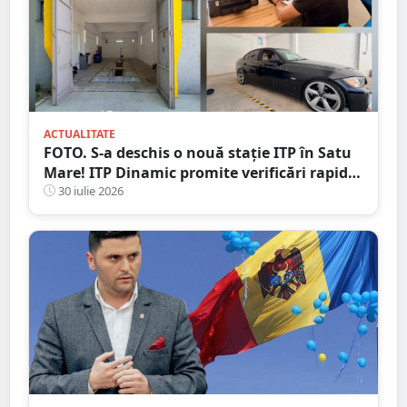
ACTUALITATE
FOTO. S-a deschis o nouă stație ITP în Satu
Mare! ITP Dinamic promite verificări rapide
și servicii de calitate
30 iulie 2026