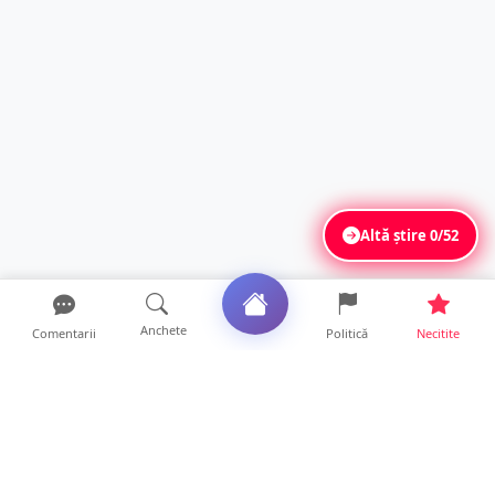
Altă știre
0/52
Anchete
Comentarii
Politică
Necitite
Ultimele articole
USR acuză: PSD face totul pentru ca
România să piardă miliar...