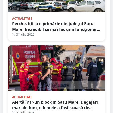
ACTUALITATE
Percheziții la o primărie din județul Satu
Mare. Incredibil ce mai fac unii funcționari
publici
31 iulie 2026
ACTUALITATE
Alertă într-un bloc din Satu Mare! Degajări
mari de fum, o femeie a fost scoasă de
31 iulie 2026