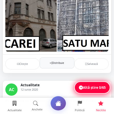
Distribuie
Citește
Salvează
Actualitate
Altă știre
0/65
AC
12 iunie 2020
Proprietarii Hotelului Dacia, supraimpozitați cu
500% din cauza fațadei
Anchete
Actualitate
Politică
Necitite
Cu toate că au montat schele și plase de protecție pe fațadă, proprietarul