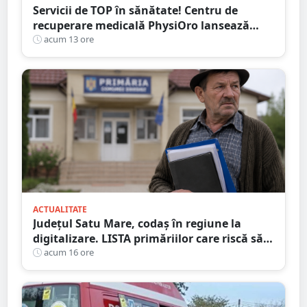
Servicii de TOP în sănătate! Centru de
recuperare medicală PhysiOro lansează
Divizia medicală PhysiOro
acum 13 ore
ACTUALITATE
Județul Satu Mare, codaș în regiune la
digitalizare. LISTA primăriilor care riscă să
piardă bani de la buget
acum 16 ore