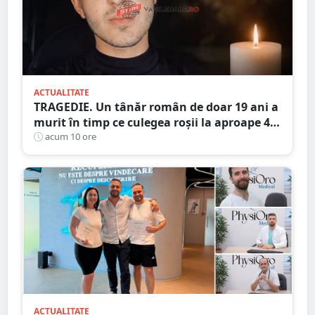
ACTUALITATE
TRAGEDIE. Un tânăr român de doar 19 ani a
murit în timp ce culegea roșii la aproape 40
de grade Celsius,în Italia
acum 10 ore
ACTUALITATE