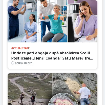
ACTUALITATE
Unde te poți angaja după absolvirea Școlii
Postliceale „Henri Coandă” Satu Mare? Trei
calificări medicale, numeroase oportunități
acum 18 ore
de carieră