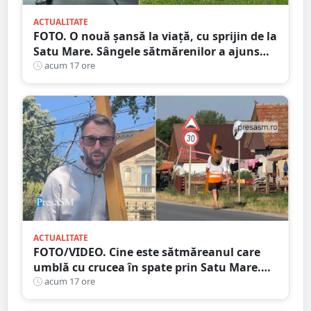
ACTUALITATE
FOTO. O nouă șansă la viață, cu sprijin de la
Satu Mare. Sângele sătmărenilor a ajuns
într-o misiune contra cronometru pentru
acum 17 ore
un transplant hepatic
ACTUALITATE
FOTO/VIDEO. Cine este sătmăreanul care
umblă cu crucea în spate prin Satu Mare.
De ce face acest gest
acum 17 ore