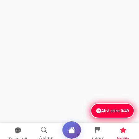
Altă știre
0/49
Anchete
Comentarii
Politică
Necitite