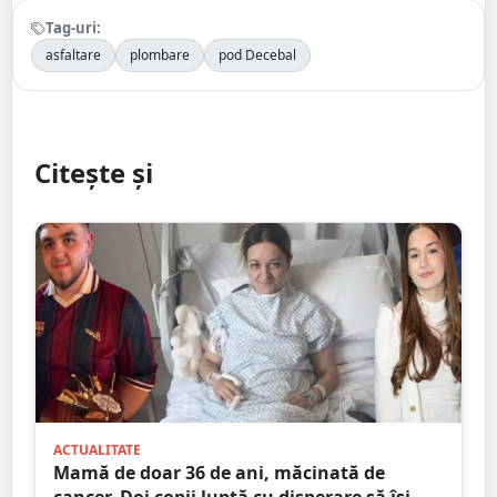
Tag-uri:
asfaltare
plombare
pod Decebal
Citește și
ACTUALITATE
Mamă de doar 36 de ani, măcinată de