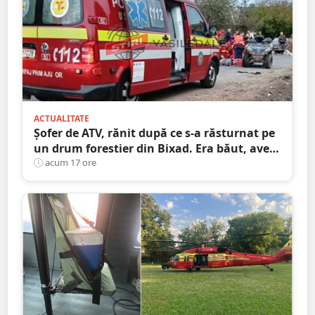
ACTUALITATE
Șofer de ATV, rănit după ce s-a răsturnat pe
un drum forestier din Bixad. Era băut, avea
permisul anulat, iar vehiculul nu era
acum 17 ore
înmatriculat