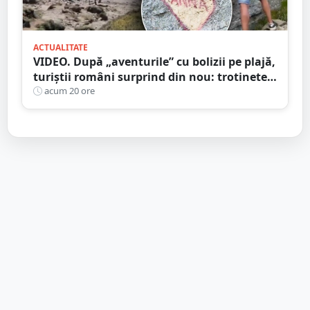
ACTUALITATE
VIDEO. După „aventurile” cu bolizii pe plajă,
turiștii români surprind din nou: trotinete
pe Bucegi și declarații de dragoste pe stânci
acum 20 ore