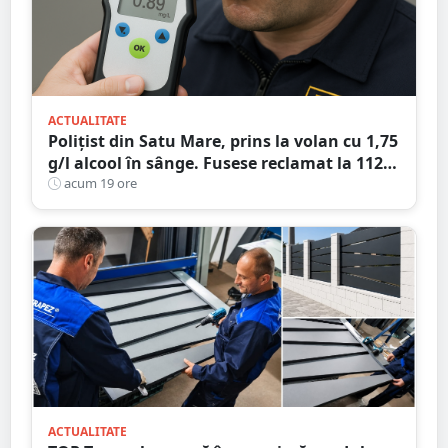
ACTUALITATE
Polițist din Satu Mare, prins la volan cu 1,75
g/l alcool în sânge. Fusese reclamat la 112
că circula pe contrasens
acum 19 ore
ACTUALITATE