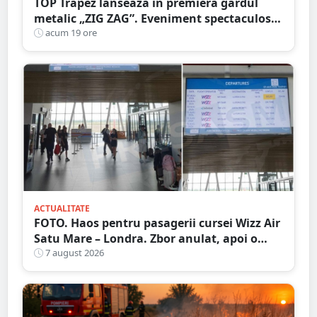
TOP Trapez lansează în premieră gardul
metalic „ZIG ZAG”. Eveniment spectaculos
în Grădina Romei
acum 19 ore
ACTUALITATE
FOTO. Haos pentru pasagerii cursei Wizz Air
Satu Mare – Londra. Zbor anulat, apoi o
nouă întârziere. Fără explicații clare
7 august 2026