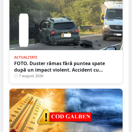
ACTUALITATE
FOTO. Duster rămas fără puntea spate
după un impact violent. Accident cu
implicarea unei mașini din Satu Mare
7 august 2026