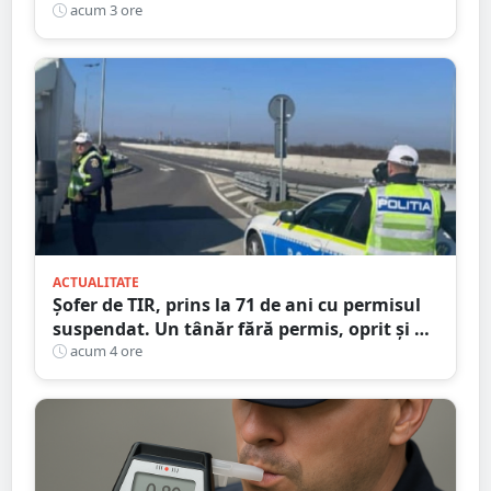
persoane și mașini, verificate în județul
acum 3 ore
Satu Mare
ACTUALITATE
Șofer de TIR, prins la 71 de ani cu permisul
suspendat. Un tânăr fără permis, oprit și el
la Petea
acum 4 ore