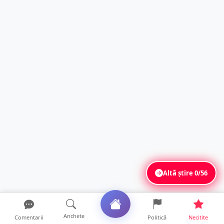
Altă știre
0/56
Anchete
Comentarii
Politică
Necitite