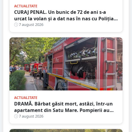
ACTUALITATE
CURAJ PENAL. Un bunic de 72 de ani s-a
urcat la volan și a dat nas în nas cu Poliția
Satu Mare
7 august 2026
ACTUALITATE
DRAMĂ. Bărbat găsit mort, astăzi, într-un
apartament din Satu Mare. Pompierii au
spart ușa
7 august 2026