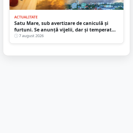
ACTUALITATE
Satu Mare, sub avertizare de caniculă și
furtuni. Se anunță vijelii, dar și temperaturi
ridicate. Avertizarea ANM
7 august 2026