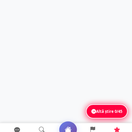
Altă știre
0/45