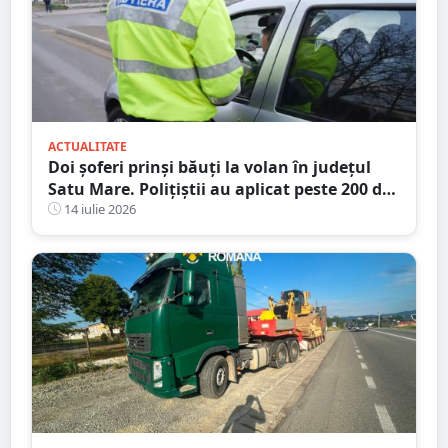
ACTUALITATE
Doi șoferi prinși băuți la volan în județul
Satu Mare. Polițiștii au aplicat peste 200 de
amenzi într-o singură zi
14 iulie 2026