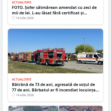
ACTUALITATE
FOTO. Șofer sătmărean amendat cu zeci de
mii de lei. L-au lăsat fără certificat și
plăcuțe
14 iulie 2026
ACTUALITATE
Bătrână de 73 de ani, agresată de soțul de
77 de ani. Bărbatul ar fi incendiat locuința
din județul Satu Mare
14 iulie 2026