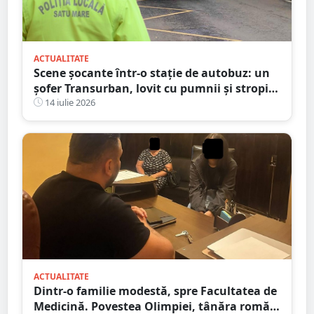
ACTUALITATE
Scene șocante într-o stație de autobuz: un
șofer Transurban, lovit cu pumnii și stropit
cu spray lacrimogen
14 iulie 2026
ACTUALITATE
Dintr-o familie modestă, spre Facultatea de
Medicină. Povestea Olimpiei, tânăra romă