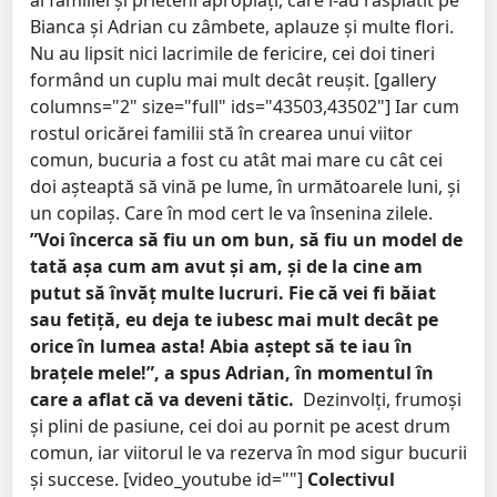
ai familiei și prieteni apropiați, care i-au răsplătit pe
Bianca și Adrian cu zâmbete, aplauze și multe flori.
Nu au lipsit nici lacrimile de fericire, cei doi tineri
formând un cuplu mai mult decât reușit. [gallery
columns="2" size="full" ids="43503,43502"] Iar cum
rostul oricărei familii stă în crearea unui viitor
comun, bucuria a fost cu atât mai mare cu cât cei
doi așteaptă să vină pe lume, în următoarele luni, și
un copilaș. Care în mod cert le va însenina zilele.
”Voi încerca să fiu un om bun, să fiu un model de
tată așa cum am avut și am, și de la cine am
putut să învăț multe lucruri. Fie că vei fi băiat
sau fetiță, eu deja te iubesc mai mult decât pe
orice în lumea asta! Abia aștept să te iau în
brațele mele!”, a spus Adrian, în momentul în
care a aflat că va deveni tătic.
Dezinvolți, frumoși
și plini de pasiune, cei doi au pornit pe acest drum
comun, iar viitorul le va rezerva în mod sigur bucurii
și succese. [video_youtube id=""]
Colectivul