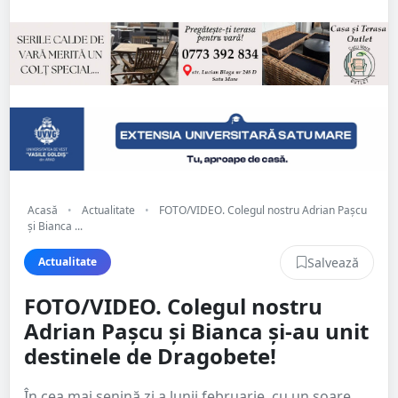
Acasă
•
Actualitate
•
FOTO/VIDEO. Colegul nostru Adrian Pașcu
și Bianca ...
Salvează
Actualitate
FOTO/VIDEO. Colegul nostru
Adrian Pașcu și Bianca și-au unit
destinele de Dragobete!
În cea mai senină zi a lunii februarie, cu un soare