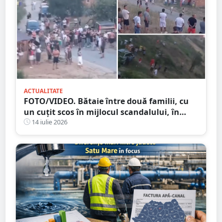
ACTUALITATE
FOTO/VIDEO. Bătaie între două familii, cu
un cuțit scos în mijlocul scandalului, în
Satu Mare. 400 de persoane la fața locului
14 iulie 2026