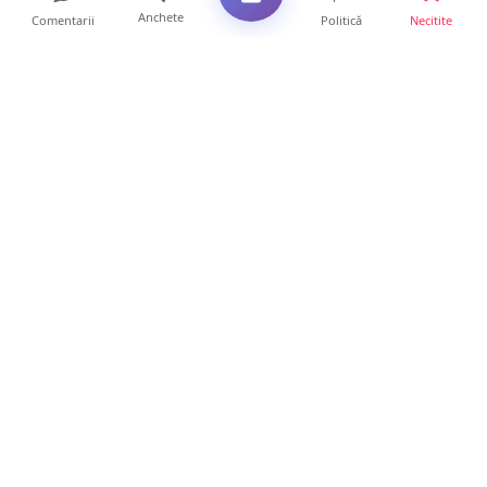
Anchete
Comentarii
Politică
Necitite
Ultimele articole
Se extinde unul dintre cele mai cunoscute
lanțuri locale din...
12 ore • Locale
VIDEO. Echipajul unei ambulanțe aflate în
misiune, atacat cu...
10 ore • Locale
Un nou val de aer african va cuprinde țara.
Prognoza meteo p...
10 ore • Life
Sătmărenii nu scapă de caniculă. O nouă