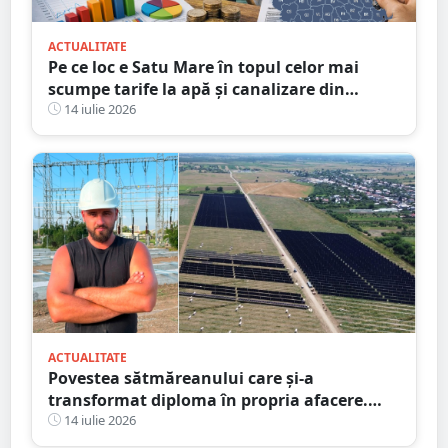
ACTUALITATE
Pe ce loc e Satu Mare în topul celor mai
scumpe tarife la apă și canalizare din
România
14 iulie 2026
ACTUALITATE
Povestea sătmăreanului care și-a
transformat diploma în propria afacere.
Parc solar de 460 de milioane de euro,
14 iulie 2026
protejat cu proiectul său