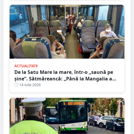
ACTUALITATE
De la Satu Mare la mare, într-o „saună pe
șine”. Sătmăreancă: „Până la Mangalia a
fost un calvar”
14 iulie 2026