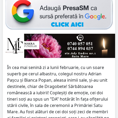
În cea mai senină zi a lunii februarie, cu un soare
superb pe cerul albastru, colegul nostru Adrian
Pașcu și Bianca Popan, aleasa inimii sale, și-au unit
destinele, chiar de Dragobete! Sărbătoarea
românească a iubirii! Copleșiți de emoție, cei doi
tineri soți au spus un ”DA” hotărât în fața ofițerului
stării civile, în sala de ceremonii a Primăriei Satu
Mare. Au fost alături de cei doi soți zeci de membri