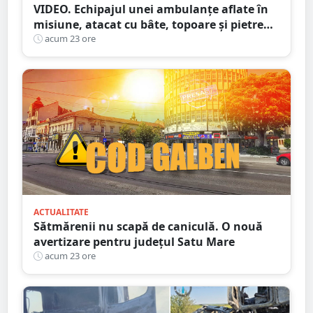
VIDEO. Echipajul unei ambulanțe aflate în
misiune, atacat cu bâte, topoare și pietre
într-un județ din țară. Totul din cauza
acum 23 ore
zvonurilor de pe Tik Tok
ACTUALITATE
Sătmărenii nu scapă de caniculă. O nouă
avertizare pentru județul Satu Mare
acum 23 ore