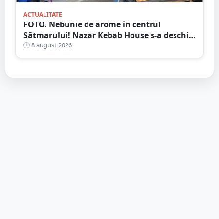
ACTUALITATE
FOTO. Nebunie de arome în centrul
Sătmarului! Nazar Kebab House s-a deschis
cu șaorma la 20 de lei, azi și mâine
8 august 2026