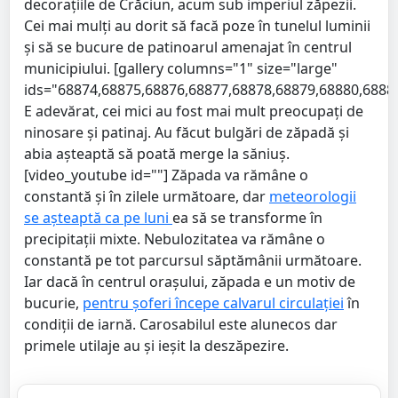
decorațiile de Crăciun, acum sub imperiul zăpezii.
Cei mai mulți au dorit să facă poze în tunelul luminii
și să se bucure de patinoarul amenajat în centrul
municipiului. [gallery columns="1" size="large"
ids="68874,68875,68876,68877,68878,68879,68880,6888
E adevărat, cei mici au fost mai mult preocupați de
ninosare și patinaj. Au făcut bulgări de zăpadă și
abia așteaptă să poată merge la săniuș.
[video_youtube id=""] Zăpada va rămâne o
constantă și în zilele următoare, dar
meteorologii
se așteaptă ca pe luni
ea să se transforme în
precipitații mixte. Nebulozitatea va rămâne o
constantă pe tot parcursul săptămânii următoare.
Iar dacă în centrul orașului, zăpada e un motiv de
bucurie,
pentru șoferi începe calvarul circulației
în
condiții de iarnă. Carosabilul este alunecos dar
primele utilaje au și ieșit la deszăpezire.