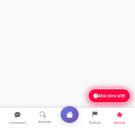
Altă știre
0/35
Anchete
Comentarii
Politică
Necitite