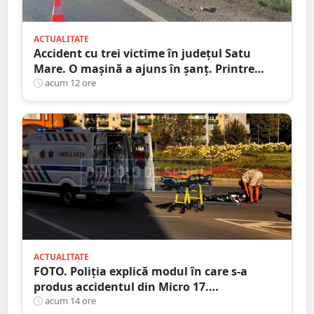
ACTUALITATE
Accident cu trei victime în județul Satu
Mare. O mașină a ajuns în șanț. Printre
răniți, un copil de doar 2 ani
acum 12 ore
ACTUALITATE
FOTO. Poliția explică modul în care s-a
produs accidentul din Micro 17.
Motociclistul a ajuns la Urgență
acum 14 ore