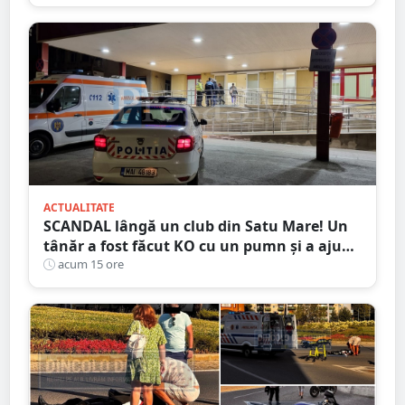
ACTUALITATE
SCANDAL lângă un club din Satu Mare! Un
tânăr a fost făcut KO cu un pumn și a ajuns
la spital. Agresorul, reținut
acum 15 ore