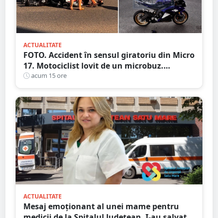
ACTUALITATE
FOTO. Accident în sensul giratoriu din Micro
17. Motociclist lovit de un microbuz.
Victima, rămasă la pământ
acum 15 ore
ACTUALITATE
Mesaj emoționant al unei mame pentru
medicii de la Spitalul Județean. I-au salvat