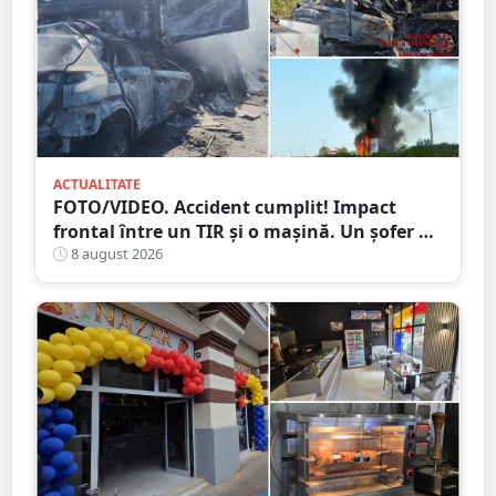
ACTUALITATE
FOTO/VIDEO. Accident cumplit! Impact
frontal între un TIR și o mașină. Un șofer a
murit carbonizat
8 august 2026