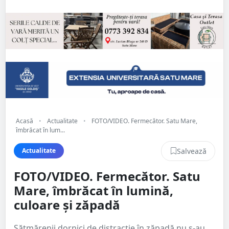
Acasă
•
Actualitate
•
FOTO/VIDEO. Fermecător. Satu Mare,
îmbrăcat în lum...
Salvează
Actualitate
FOTO/VIDEO. Fermecător. Satu
Mare, îmbrăcat în lumină,
culoare și zăpadă
Sătmărenii dornici de distracție în zăpadă nu s-au