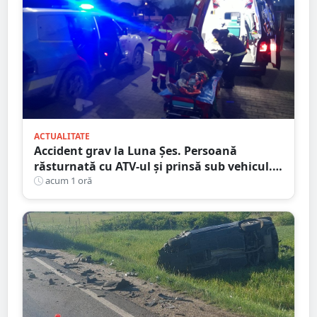
ACTUALITATE
Accident grav la Luna Șes. Persoană
răsturnată cu ATV-ul și prinsă sub vehicul.
Au intervenit pompierii și descarcerarea
acum 1 oră