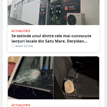
ACTUALITATE
Se extinde unul dintre cele mai cunoscute
lanțuri locale din Satu Mare. Derșidan
pregătește o investiție importantă
acum 22 ore
ACTUALITATE