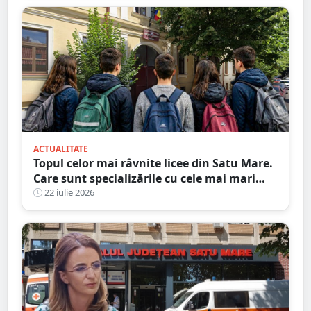
ACTUALITATE
Topul celor mai râvnite licee din Satu Mare.
Care sunt specializările cu cele mai mari
medii de intrare
22 iulie 2026