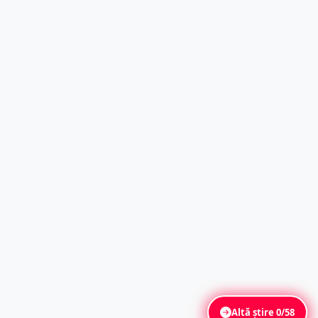
Altă știre
0/58