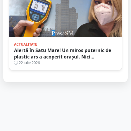
ACTUALITATE
Alertă în Satu Mare! Un miros puternic de
plastic ars a acoperit orașul. Nici
autoritățile nu știu de unde provine
22 iulie 2026