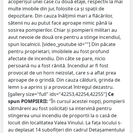
acoperișul unei case cu două etaje, respectiv la mai
multe imobile din jur, folosite ca și spații de
depozitare. Din cauza înălțimii mari a flăcărilor,
sătenii nu au putut face aproape nimic până la
sosirea pompierilor. Chiar și pompierii militari au
avut nevoie de două ore pentru a stinge incendiul,
spun localnicii. [video_youtube id=""] Din păcate
pentru proprietari, imobilele au fost profund
afectate de incendiu. Din câte se pare, nicio
persoană nu a fost rănită. Incendiul ar fi fost
provocat de un horn neizolat, care s-a aflat prea
aproape de o grindă. Din cauza căldurii, grinda de
lemn s-a aprins și a provocat întregul dezastru.
[gallery size="full" ids="42253,42254,42255"]
Ce
spun POMPIERII:
”În cursul acestei nopți, pompierii
sătmăreni au fost solicitați sa intervină pentru
stingerea unui incendiu de proportii la o casă de
locuit din localitatea Valea Vinului. La fața locului s-
au deplasat 14 subofițeri din cadrul Detașamentului