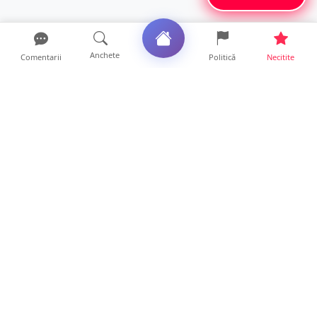
Anchete
Comentarii
Politică
Necitite
Ultimele articole
FOTO/VIDEO. Accident cumplit! Impact
frontal între un TIR și...
16 ore • Locale
FOTO. Nebunie de arome în centrul
Sătmarului! Nazar Kebab Ho...
15 ore • Locale
La ce ore va putea fi observată eclipsa de
soare la Satu Mar...
12 ore • Life