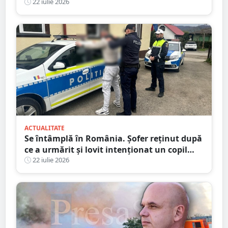
omologul din Beregovo
22 iulie 2026
ACTUALITATE
Se întâmplă în România. Șofer reținut după
ce a urmărit și lovit intenționat un copil
aflat pe trotinetă
22 iulie 2026