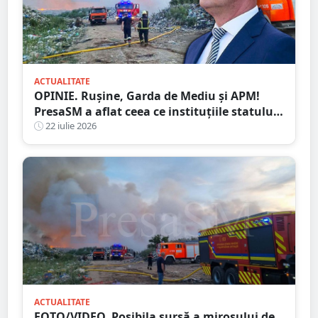
ACTUALITATE
OPINIE. Rușine, Garda de Mediu și APM!
PresaSM a aflat ceea ce instituțiile statului
nu au fost în stare să descopere. Dacă asta
22 iulie 2026
înseamnă protecția mediului, atunci să
plece acasă!
ACTUALITATE
FOTO/VIDEO. Posibila sursă a mirosului de