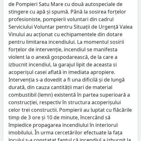
de Pompieri Satu Mare cu două autospeciale de
stingere cu apă și spumă. Până la sosirea forțelor
profesioniste, pompierii voluntari din cadrul
Serviciului Voluntar pentru Situaţii de Urgenţă Valea
Vinului au acționat cu echipamentele din dotare
pentru limitarea incendiului. La momentul sosirii
forțelor de intervenție, incendiul se manifesta
violent la o anexă gospodarească, de la care a
izbucnit incendiul, la garajul lipit de aceasta si
acoperișul casei aflată in imediata apropiere.
Intervenția s-a dovedit a fi una dificilă și de lungă
durată, din cauza cantității mari de material
combustibil (lemn) existentă în partea superioară a
construcției, respectiv în structura acoperișului
celor trei constructii. Pompierii au luptat cu flăcările
timp de 3 ore și 10 de minute, încercând să
împiedice propagarea incendiului în interiorul
imobilului. În urma cercetărilor efectuate la fața
locului s-a constatat faptul că incendiul a izbucnit la