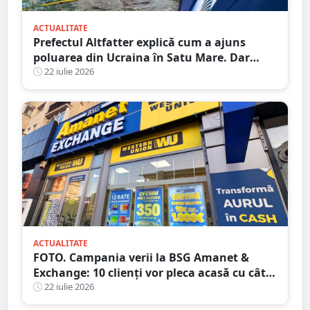
ACTUALITATE
Prefectul Altfatter explică cum a ajuns
poluarea din Ucraina în Satu Mare. Dar
nimic despre RATEUL instituțiilor publice
22 iulie 2026
ACTUALITATE
FOTO. Campania verii la BSG Amanet &
Exchange: 10 clienți vor pleca acasă cu câte
1.000 EURO CASH!
22 iulie 2026