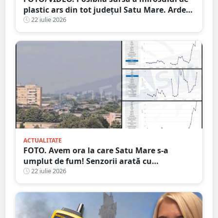
plastic ars din tot județul Satu Mare. Arde
un depozitul de deșeuri, la aproximativ 15
22 iulie 2026
kilometri de granița României
ACTUALITATE
FOTO. Avem ora la care Satu Mare s-a
umplut de fum! Senzorii arată cu
exactitate: ce substanțe periculoase sunt în
22 iulie 2026
aer