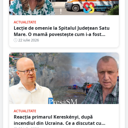
ACTUALITATE
Lecție de omenie la Spitalul Județean Satu
Mare. O mamă povestește cum i-a fost
salvată speranța
22 iulie 2026
ACTUALITATE
Reacția primarul Kereskényi, după
incendiul din Ucraina. Ce a discutat cu