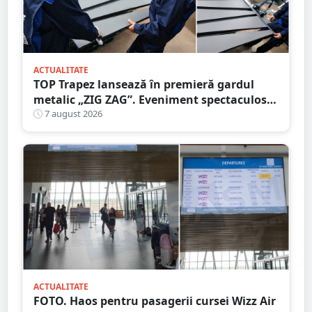
ACTUALITATE
TOP Trapez lansează în premieră gardul
metalic „ZIG ZAG”. Eveniment spectaculos
în Grădina Romei
7 august 2026
ACTUALITATE
FOTO. Haos pentru pasagerii cursei Wizz Air