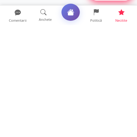
Anchete
Comentarii
Politică
Necitite
Ultimele articole
Accident grav la Luna Șes. Persoană
răsturnată cu ATV-ul și ...
8 ore • Locale
Cât rezistă de fapt un MacBook? Diferența
dintre un laptop c...
0 ore • Life
Accident cu trei victime în județul Satu
Mare. O mașină a aj...
21 ore • Locale