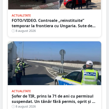
ACTUALITATE
FOTO/VIDEO. Controale „reinstituite”
temporar la frontiera cu Ungaria. Sute de
persoane și mașini, verificate în județul
8 august 2026
Satu Mare
ACTUALITATE
Șofer de TIR, prins la 71 de ani cu permisul
suspendat. Un tânăr fără permis, oprit și el
la Petea
8 august 2026