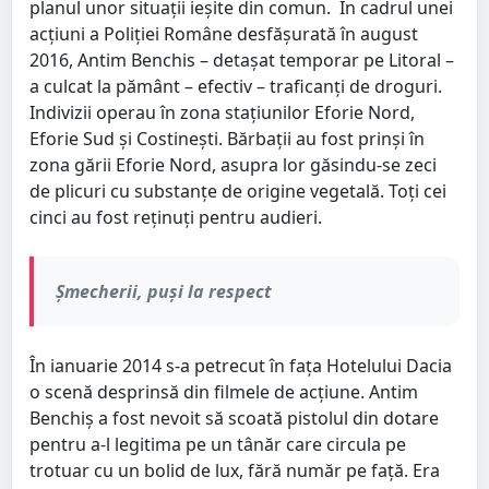
planul unor situații ieșite din comun. În cadrul unei
acțiuni a Poliției Române desfășurată în august
2016, Antim Benchis – detașat temporar pe Litoral –
a culcat la pământ – efectiv – traficanți de droguri.
Indivizii operau în zona staţiunilor Eforie Nord,
Eforie Sud şi Costineşti. Bărbaţii au fost prinşi în
zona gării Eforie Nord, asupra lor găsindu-se zeci
de plicuri cu substanţe de origine vegetală. Toţi cei
cinci au fost reţinuţi pentru audieri.
Șmecherii, puși la respect
În ianuarie 2014 s-a petrecut în fața Hotelului Dacia
o scenă desprinsă din filmele de acţiune. Antim
Benchiș a fost nevoit să scoată pistolul din dotare
pentru a-l legitima pe un tânăr care circula pe
trotuar cu un bolid de lux, fără număr pe faţă. Era