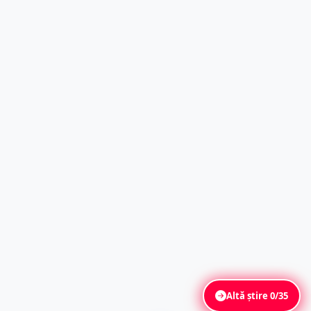
Altă știre
0/35