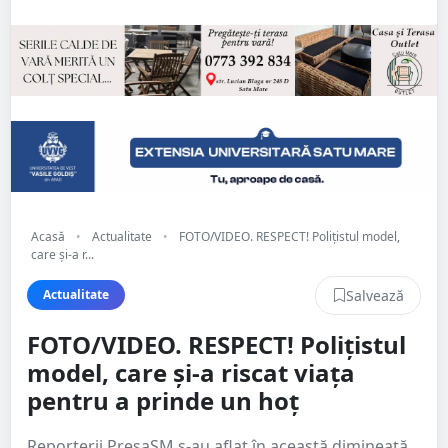
Acasă
•
Actualitate
•
FOTO/VIDEO. RESPECT! Polițistul model,
care și-a r...
Salvează
Actualitate
FOTO/VIDEO. RESPECT! Polițistul
model, care și-a riscat viața
pentru a prinde un hoț
Reporterii PresaSM s-au aflat în această dimineață