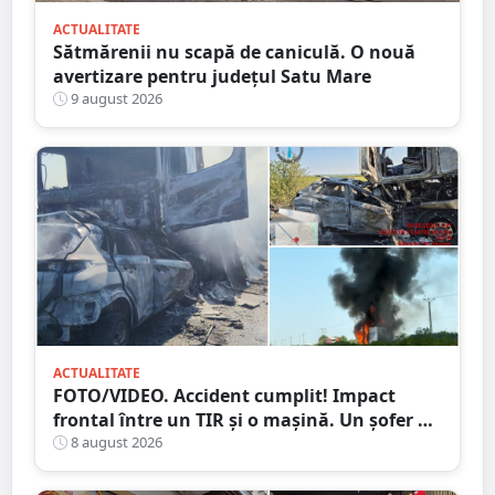
ACTUALITATE
Sătmărenii nu scapă de caniculă. O nouă
avertizare pentru județul Satu Mare
9 august 2026
ACTUALITATE
FOTO/VIDEO. Accident cumplit! Impact
frontal între un TIR și o mașină. Un șofer a
murit carbonizat
8 august 2026