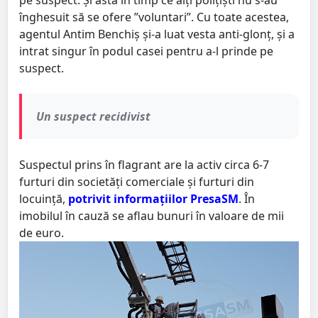
pe suspect. Și asta în timp ce alți polițiști nu s-au
înghesuit să se ofere ”voluntari”. Cu toate acestea,
agentul Antim Benchiș și-a luat vesta anti-glonț, și a
intrat singur în podul casei pentru a-l prinde pe
suspect.
Un suspect recidivist
Suspectul prins în flagrant are la activ circa 6-7
furturi din societăți comerciale și furturi din
locuință,
potrivit informațiilor PresaSM
. În
imobilul în cauză se aflau bunuri în valoare de mii
de euro.