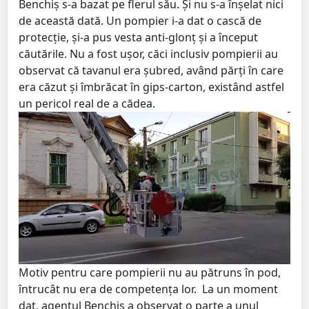
Benchiș s-a bazat pe flerul său. Și nu s-a înșelat nici
de această dată. Un pompier i-a dat o cască de
protecție, și-a pus vesta anti-glonț și a început
căutările. Nu a fost ușor, căci inclusiv pompierii au
observat că tavanul era șubred, având părți în care
era căzut și îmbrăcat în gips-carton, existând astfel
un pericol real de a cădea.
Motiv pentru care pompierii nu au pătruns în pod,
întrucât nu era de competența lor. La un moment
dat, agentul Benchiș a observat o parte a unul