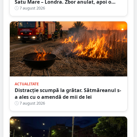
Satu Mare – Londra. Zbor anulat, apoi o
nouă întârziere. Fără explicații clare
7 august 2026
ACTUALITATE
Distracție scumpă la grătar. Sătmăreanul s-
a ales cu o amendă de mii de lei
7 august 2026