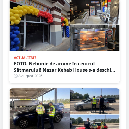
ACTUALITATE
FOTO. Nebunie de arome în centrul
Sătmarului! Nazar Kebab House s-a deschis
cu șaorma la 20 de lei, azi și mâine
8 august 2026