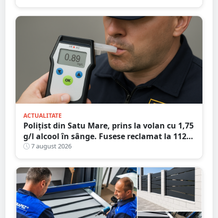
ACTUALITATE
Polițist din Satu Mare, prins la volan cu 1,75
g/l alcool în sânge. Fusese reclamat la 112
că circula pe contrasens
7 august 2026