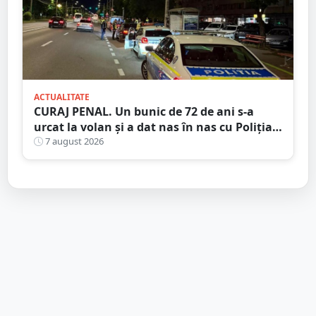
ACTUALITATE
CURAJ PENAL. Un bunic de 72 de ani s-a
urcat la volan și a dat nas în nas cu Poliția
Satu Mare
7 august 2026