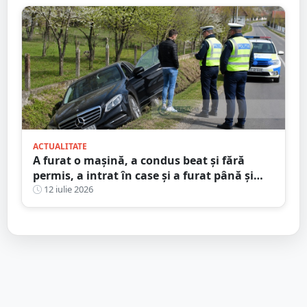
ACTUALITATE
A furat o mașină, a condus beat și fără
permis, a intrat în case și a furat până și
brazi ornamentali. Faptele unui minor din
12 iulie 2026
Satu Mare