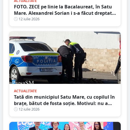
ACTUALITATE
FOTO. ZECE pe linie la Bacalaureat, în Satu
Mare. Alexandrei Sorian i s-a făcut dreptate
după contestații
12 iulie 2026
ACTUALITATE
Tată din municipiul Satu Mare, cu copilul în
brațe, bătut de fosta soție. Motivul: nu a
vrut să meargă în excursie
12 iulie 2026