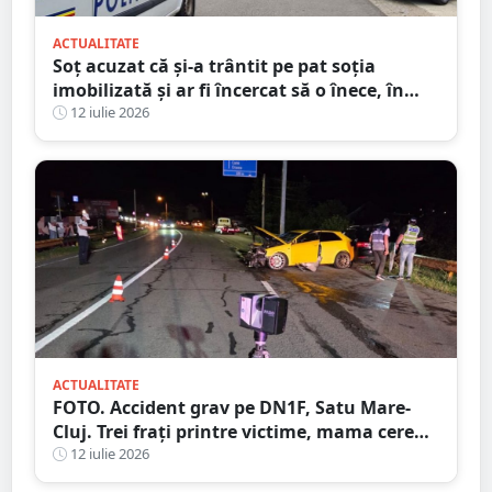
ACTUALITATE
Soț acuzat că și-a trântit pe pat soția
imobilizată și ar fi încercat să o înece, în
județul Satu Mare
12 iulie 2026
ACTUALITATE
FOTO. Accident grav pe DN1F, Satu Mare-
Cluj. Trei frați printre victime, mama cere
ajutorul martorilor
12 iulie 2026