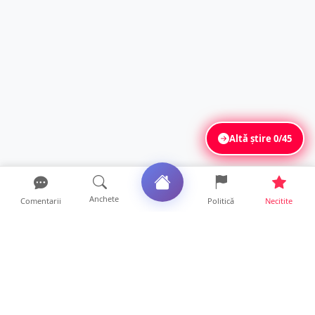
Altă știre
0/45
Anchete
Comentarii
Politică
Necitite
Ultimele articole
FOTO. Imagini dramatice. Pești sufocați pe
lacul Călinești. ...
14 ore • Locale