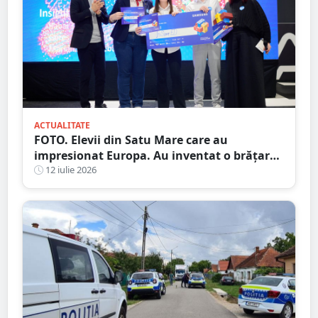
ACTUALITATE
FOTO. Elevii din Satu Mare care au
impresionat Europa. Au inventat o brățară
inteligentă pentru colegii nevăzători
12 iulie 2026