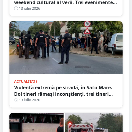
weekend cultural al verii. Trei evenimente
majore vor transforma orașul într-o
13 iulie 2026
capitală a istoriei vii
ACTUALITATE
Violență extremă pe stradă, în Satu Mare.
Doi tineri rămași inconștienți, trei tineri
reținuți, astăzi
13 iulie 2026