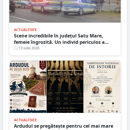
ACTUALITATE
Scene incredibile în județul Satu Mare,
femeie îngrozită. Un individ periculos a
făcut praf Codul Penal
13 iulie 2026
ACTUALITATE
Ardudul se pregătește pentru cel mai mare