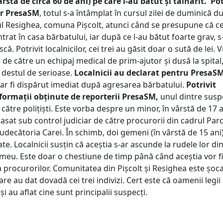
ârstă de circa 60 de ani) pe care l-au bătut și tâlhărit.
Pot
or PresaSM
, totul s-a întâmplat în cursul zilei de duminică d
ul Resighea, comuna Pișcolt, atunci când se presupune că cei
intrat în casa bărbatului, iar după ce l-au bătut foarte grav, 
scă. Potrivit localnicilor, cei trei au găsit doar o sută de lei. 
 de către un echipaj medical de prim-ajutor și dusă la spital,
d destul de serioase.
Localnicii au declarat pentru PresaS
i ar fi dispărut imediat după agresarea bărbatului.
Potrivit
formații obținute de reporterii PresaSM,
unul dintre suspe
 către polițiști. Este vorba despre un minor, în vârstă de 17 a
lasat sub control judiciar de către procurorii din cadrul Par
udecătoria Carei. În schimb, doi gemeni (în vârstă de 15 ani
tate. Localnicii susțin că aceștia s-ar ascunde la rudele lor di
eu. Este doar o chestiune de timp până când aceștia vor fi
ța procurorilor. Comunitatea din Pișcolt și Resighea este șoc
are au dat dovadă cei trei indivizi. Cert este că oamenii legii
și au aflat cine sunt principalii suspecți.