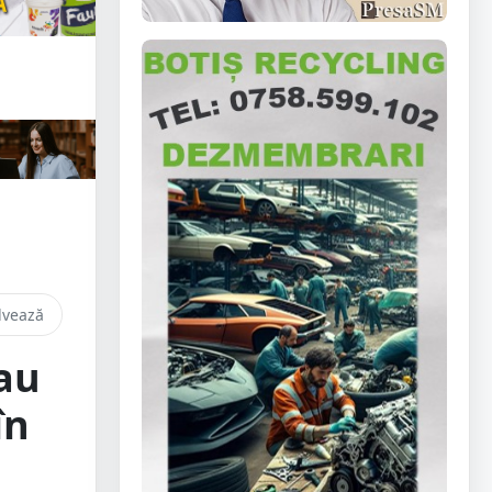
lvează
 au
în