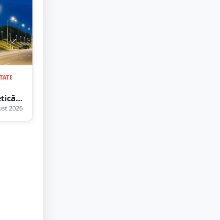
TATE
tică.
ia
st 2026
are a
e
tă
d
atul