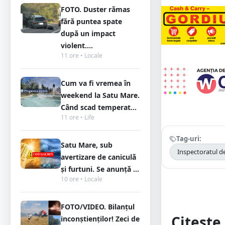
FOTO. Duster rămas
fără puntea spate
după un impact
violent....
11 ore • Locale
Cum va fi vremea în
weekend la Satu Mare.
Când scad temperat...
11 ore • Life
Tag-uri:
Satu Mare, sub
Inspectoratul de
avertizare de caniculă
și furtuni. Se anunță ...
10 ore • Locale
FOTO/VIDEO. Bilanțul
Citește 
inconștienților! Zeci de