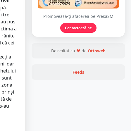
rivit
upă-
 trei
Promovează-ți afacerea pe PresaSM
s-au pus
Contactează-ne
Victima a
 rănite
M
că cei
Dezvoltat cu
❤
de
Ottoweb
cți a
ni, dar
chetului
Feeds
) sunt
n zona
 prinși
ată de
 s-au