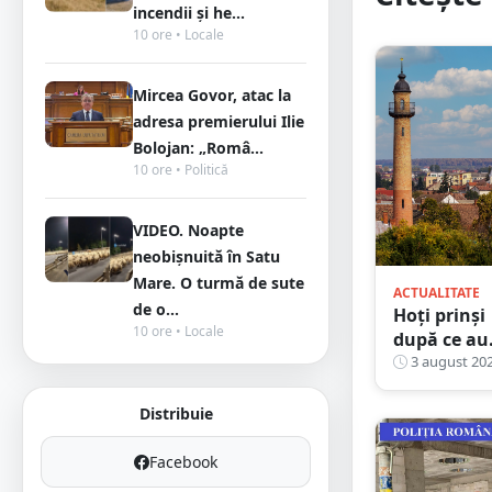
incendii și he...
10 ore • Locale
Mircea Govor, atac la
adresa premierului Ilie
Bolojan: „Româ...
10 ore • Politică
VIDEO. Noapte
neobișnuită în Satu
Mare. O turmă de sute
ACTUALITATE
de o...
Hoți prinși
10 ore • Locale
după ce au
dat lovitur
3 august 20
lângă Turn
Pompierilor
Distribuie
Un
complicele
Facebook
făcea de