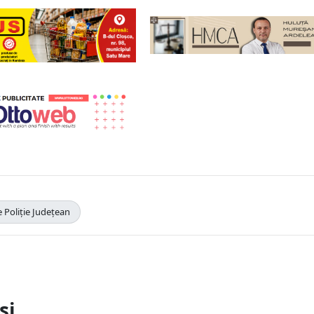
 Poliție Județean
și