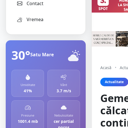
Contact
Vremea
30°
Satu Mare
Acasă
•
Actu
Actualitate
Umiditate
Vânt
41%
3.7 m/s
Gemen
călca
Presiune
Nebulozitate
conti
1001.4 mb
cer partial
noros