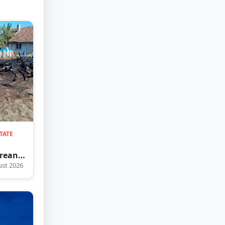
TATE
rean
nsabil,
st 2026
at! A
, era
ieze
ulte