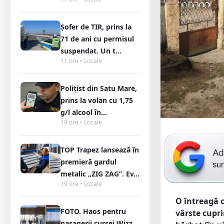
Șofer de TIR, prins la
71 de ani cu permisul
suspendat. Un t...
11 ore • Locale
Polițist din Satu Mare,
prins la volan cu 1,75
g/l alcool în...
19 ore • Locale
TOP Trapez lansează în
premieră gardul
metalic „ZIG ZAG”. Ev...
19 ore • Locale
O întreagă c
FOTO. Haos pentru
vârste cupri
pasagerii cursei Wizz