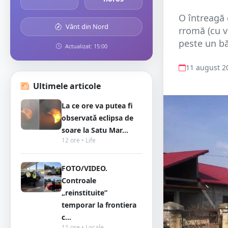
O întreagă 
Vânt din Nord
rromă (cu vâ
peste un băr
Actualizat: 15:00
11 august 2
Ultimele articole
La ce ore va putea fi
observată eclipsa de
soare la Satu Mar...
12 ore • Life
FOTO/VIDEO.
Controale
„reinstituite”
temporar la frontiera
c...
11 ore • Locale