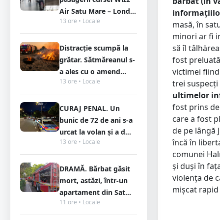
bărbat (în v
Air Satu Mare – Lond...
informațiil
13 ore • Locale
masă, în sat
minori ar fi 
să îl tâlhărea
Distracție scumpă la
fost preluată
grătar. Sătmăreanul s-
victimei fiin
a ales cu o amend...
13 ore • Locale
trei suspecț
ultimelor in
fost prins de
CURAJ PENAL. Un
care a fost p
bunic de 72 de ani s-a
de pe lângă J
urcat la volan și a d...
încă în liber
13 ore • Locale
comunei Halm
și duși în fa
DRAMĂ. Bărbat găsit
violența de c
mort, astăzi, într-un
mișcat rapid 
apartament din Sat...
11 ore • Locale