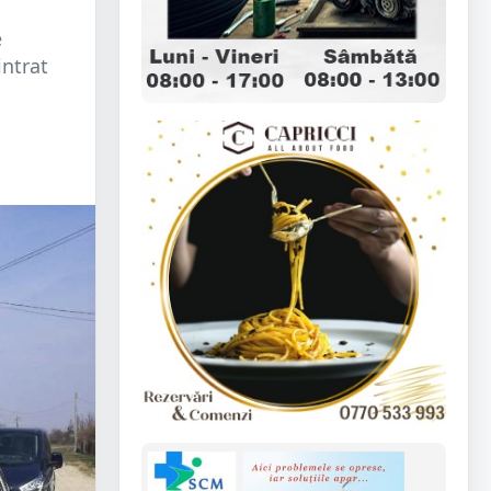
e
intrat