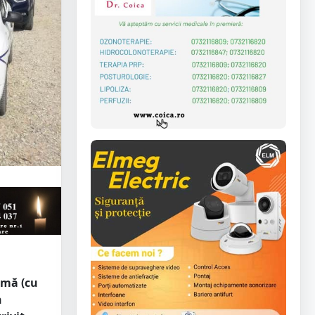
omă (cu
n