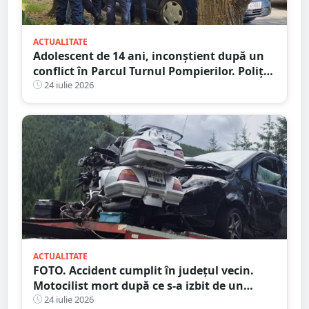
ACTUALITATE
Adolescent de 14 ani, inconștient după un
conflict în Parcul Turnul Pompierilor. Poliția
a deschis dosar penal
24 iulie 2026
ACTUALITATE
FOTO. Accident cumplit în județul vecin.
Motocilist mort după ce s-a izbit de un
copac și un microbuz
24 iulie 2026