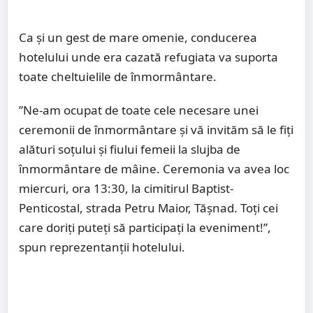
Ca și un gest de mare omenie, conducerea
hotelului unde era cazată refugiata va suporta
toate cheltuielile de înmormântare.
”Ne-am ocupat de toate cele necesare unei
ceremonii de înmormântare și vă invităm să le fiți
alături soțului și fiului femeii la slujba de
înmormântare de mâine. Ceremonia va avea loc
miercuri, ora 13:30, la cimitirul Baptist-
Penticostal, strada Petru Maior, Tășnad. Toți cei
care doriți puteți să participați la eveniment!”,
spun reprezentanții hotelului.