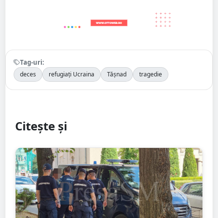
Tag-uri:
deces
refugiați Ucraina
Tășnad
tragedie
Citește și