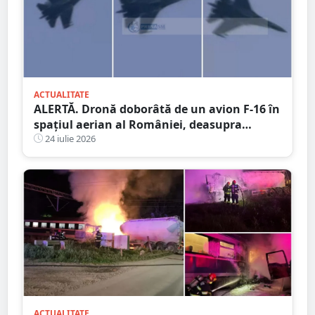
ACTUALITATE
ALERTĂ. Dronă doborâtă de un avion F-16 în
spațiul aerian al României, deasupra
județului Buzău
24 iulie 2026
ACTUALITATE