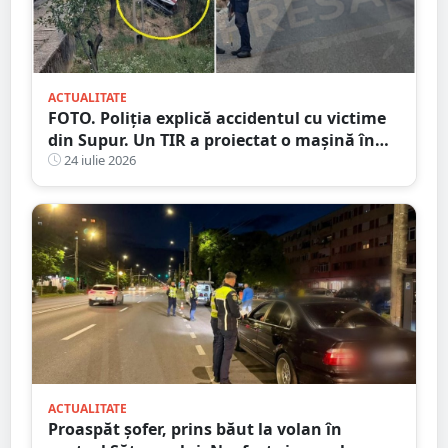
ACTUALITATE
FOTO. Poliția explică accidentul cu victime
din Supur. Un TIR a proiectat o mașină în
șanț
24 iulie 2026
ACTUALITATE
Proaspăt șofer, prins băut la volan în