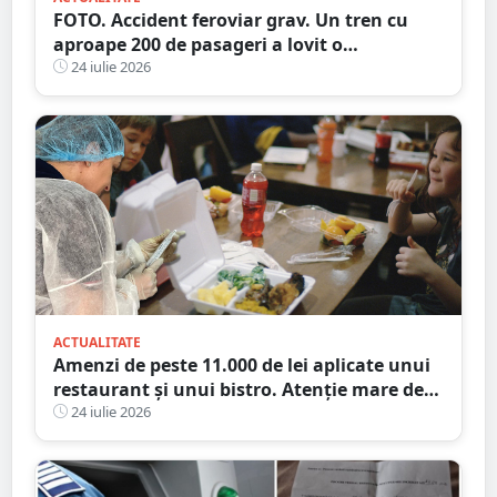
FOTO. Accident feroviar grav. Un tren cu
aproape 200 de pasageri a lovit o
autocisternă, care a luat foc
24 iulie 2026
ACTUALITATE
Amenzi de peste 11.000 de lei aplicate unui
restaurant și unui bistro. Atenție mare de
unde mâncați
24 iulie 2026