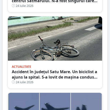
centrul Sătmarului. N-a fost singurul care a
călcat pe bec
24 iulie 2026
ACTUALITATE
Accident în județul Satu Mare. Un biciclist a
ajuns la spital. S-a lovit de mașina condusă
de un tânăr șofer
24 iulie 2026